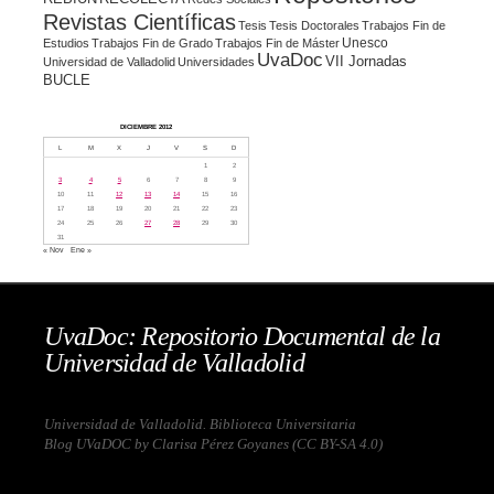
Revistas Científicas
Tesis
Tesis Doctorales
Trabajos Fin de
Unesco
Estudios
Trabajos Fin de Grado
Trabajos Fin de Máster
UvaDoc
VII Jornadas
Universidad de Valladolid
Universidades
BUCLE
DICIEMBRE 2012
L
M
X
J
V
S
D
1
2
3
4
5
6
7
8
9
10
11
12
13
14
15
16
17
18
19
20
21
22
23
24
25
26
27
28
29
30
31
« Nov
Ene »
UvaDoc: Repositorio Documental de la
Universidad de Valladolid
Universidad de Valladolid. Biblioteca Universitaria
Blog UVaDOC by Clarisa Pérez Goyanes (
CC BY-SA 4.0
)