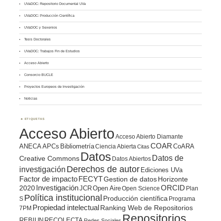
UVaDOC: Repositorio Documental UVa
UVaDOC: Producción Científica
UVaDOC y Sexenios
Tesis Doctorales
UVaDOC: Trabajos Fin de Estudios
Acceso Abierto
Consorcio BUCLE
Proyectos Europeos de Investigación
Noticias
ETIQUETAS
Acceso Abierto
Acceso Abierto Diamante
COAR
ANECA
APCs
Bibliometría
CoARA
Ciencia Abierta
Citas
Datos
Datos de
Creative Commons
Datos Abiertos
Derechos de autor
investigación
Ediciones UVa
Factor de impacto
FECYT
Gestion de datos
Horizonte
ORCID
2020
Investigación
JCR
Open Aire
Open Science
Plan
Política institucional
Producción científica
S
Programa
Propiedad intelectual
Ranking Web de Repositorios
7PM
Repositorios
REBIUN
RECOLECTA
Redes Sociales