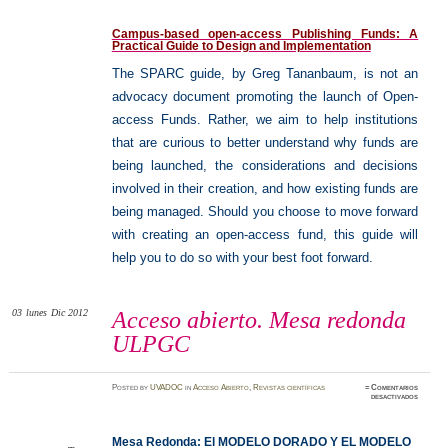
Campus-based open-access Publishing Funds: A
Practical Guide to Design and Implementation
The SPARC guide, by Greg Tananbaum, is not an
advocacy document promoting the launch of Open-
access Funds. Rather, we aim to help institutions
that are curious to better understand why funds are
being launched, the considerations and decisions
involved in their creation, and how existing funds are
being managed. Should you choose to move forward
with creating an open-access fund, this guide will
help you to do so with your best foot forward.
03
lunes
Dic 2012
Acceso abierto. Mesa redonda
ULPGC
Posted
by
UVADOC
in
Acceso Abierto
,
Revistas científicas
≈
Comentarios
en
desactivados
Acceso
abierto.
Mesa
redonda
Mesa Redonda:
El MODELO DORADO Y EL MODELO
ULPGC