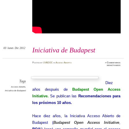
03
lunes
Dic 2012
Iniciativa de Budapest
Posted
by
UVADOC
in
Acceso Abierto
≈
Comentarios
en
desactivados
Iniciativ
de
Budapes
Tags
Diez
Acceso Abierto
,
años después de
Budapest Open Access
Iniciativa de Budapest
Initiative.
Se publican las
Recomendaciones para
los próximos 10 años.
Hace diez años, la Iniciativa Acceso Abierto de
Budapest (
Budapest Open Access Initiative
,