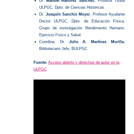
Dr.
Manuel Ramírez Sánchez
, Profesor Titular
ULPGC, Dpto. de Ciencias Históricas.
Dr.
Joaquín Sanchis Moysi
, Profesor Ayudante
Doctor ULPGC, Dpto. de Educación Física,
Grupo de investigación Rendimiento Humano,
Ejercicio Físico y Salud.
Coordina: Dr.
Julio A. Martínez Morilla
,
Bibliotecario Jefe, BULPGC.
Fuente:
Acceso abierto y derechos de autor en la
ULPGC