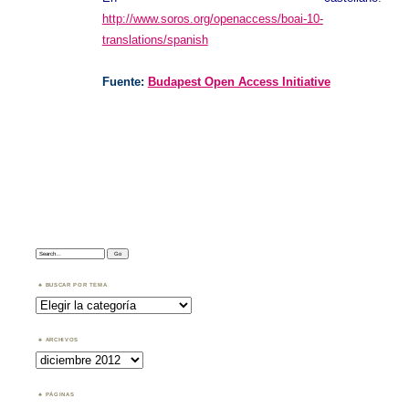
http://www.soros.org/openaccess/boai-10-
translations/spanish
Fuente:
Budapest Open Access Initiative
Search:
BUSCAR POR TEMA
Buscar
por
Tema
ARCHIVOS
Archivos
PÁGINAS