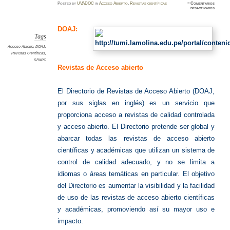
Posted
by
UVADOC
in
Acceso Abierto
,
Revistas científicas
≈
Comentarios
en
desactivados
DOAJ:
Revista
de
acceso
DOAJ:
abierto
Tags
Acceso Abierto
,
DOAJ
,
Revistas Científicas
,
SPARC
Revistas de Acceso abierto
El Directorio de Revistas de Acceso Abierto (DOAJ,
por sus siglas en inglés) es un servicio que
proporciona acceso a revistas de calidad controlada
y acceso abierto. El Directorio pretende ser global y
abarcar todas las revistas de acceso abierto
científicas y académicas que utilizan un sistema de
control de calidad adecuado, y no se limita a
idiomas o áreas temáticas en particular. El objetivo
del Directorio es aumentar la visibilidad y la facilidad
de uso de las revistas de acceso abierto científicas
y académicas, promoviendo así su mayor uso e
impacto.