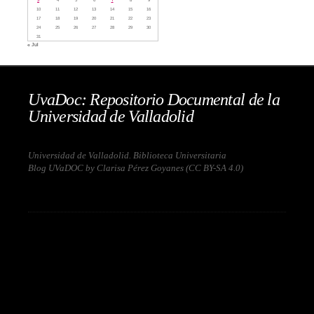
10
11
12
13
14
15
16
17
18
19
20
21
22
23
24
25
26
27
28
29
30
31
« Jul
UvaDoc: Repositorio Documental de la
Universidad de Valladolid
Universidad de Valladolid. Biblioteca Universitaria
Blog UVaDOC by Clarisa Pérez Goyanes (
CC BY-SA 4.0
)