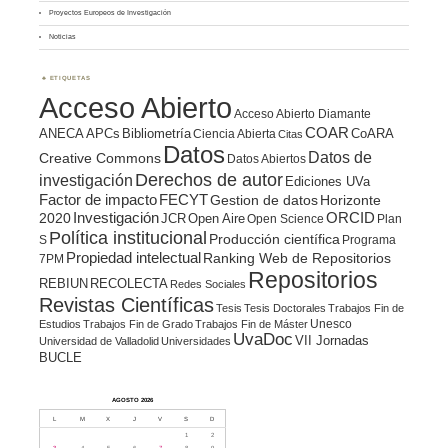
Proyectos Europeos de Investigación
Noticias
ETIQUETAS
Acceso Abierto
Acceso Abierto Diamante
COAR
ANECA
APCs
Bibliometría
CoARA
Ciencia Abierta
Citas
Datos
Datos de
Creative Commons
Datos Abiertos
Derechos de autor
investigación
Ediciones UVa
Factor de impacto
FECYT
Gestion de datos
Horizonte
ORCID
2020
Investigación
JCR
Open Aire
Open Science
Plan
Política institucional
Producción científica
S
Programa
Propiedad intelectual
Ranking Web de Repositorios
7PM
Repositorios
REBIUN
RECOLECTA
Redes Sociales
Revistas Científicas
Tesis
Tesis Doctorales
Trabajos Fin de
Unesco
Estudios
Trabajos Fin de Grado
Trabajos Fin de Máster
UvaDoc
VII Jornadas
Universidad de Valladolid
Universidades
BUCLE
AGOSTO 2026
L
M
X
J
V
S
D
1
2
3
4
5
6
7
8
9