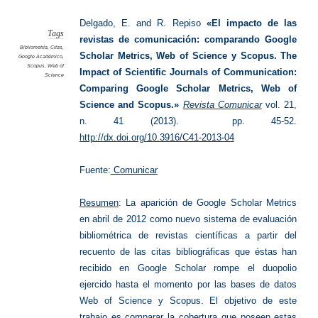
revistas
comunic
Delgado, E. and R. Repiso
«El impacto de las
Tags
revistas de comunicación: comparando Google
Bibliometría
,
Citas
,
Scholar Metrics, Web of Science y Scopus. The
Google Académico
,
Scopus
,
Web of
Impact of Scientific Journals of Communication:
Science
Comparing Google Scholar Metrics, Web of
Science and Scopus.»
Revista Comunicar
vol. 21,
n. 41 (2013). pp. 45-52.
http://dx.doi.org/10.3916/C41-2013-04
Fuente:
Comunicar
Resumen
: La aparición de Google Scholar Metrics
en abril de 2012 como nuevo sistema de evaluación
bibliométrica de revistas científicas a partir del
recuento de las citas bibliográficas que éstas han
recibido en Google Scholar rompe el duopolio
ejercido hasta el momento por las bases de datos
Web of Science y Scopus. El objetivo de este
trabajo es comparar la cobertura que poseen estas