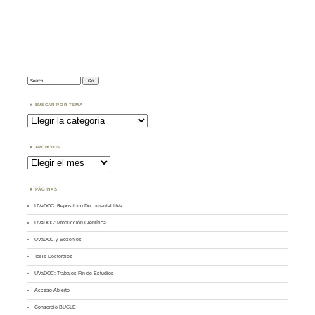
Search:
BUSCAR POR TEMA
Buscar
por
Tema
ARCHIVOS
Archivos
PÁGINAS
UVaDOC: Repositorio Documental UVa
UVaDOC: Producción Científica
UVaDOC y Sexenios
Tesis Doctorales
UVaDOC: Trabajos Fin de Estudios
Acceso Abierto
Consorcio BUCLE