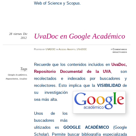
Web of Science y Scopus.
28
viernes
Dic
UvaDoc en Google Académico
2012
Posted
by
UVADOC
in
Acceso Abierto
,
UVaDOC
≈
Comentarios
en
desactivados
UvaDoc
en
Google
Académi
Recuerde que los contenidos incluidos en
UvaDoc,
Tags
Repositorio Documental de la UVA
, son
Google Académico
,
recolectados e indexados por buscadores y
Repositorios
,
UvaDoc
recolectores. Esto implica que la
VISIBILIDAD
de
su
investigación
sea más alta.
Unos de los
buscadores más
ulitizados es
GOOGLE ACADÉMICO
(Google
Scholar). P
ermite buscar bibliografía especializada