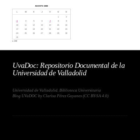
AGOSTO 2026
L
M
X
J
V
S
D
1
2
3
4
5
6
7
8
9
10
11
12
13
14
15
16
17
18
19
20
21
22
23
24
25
26
27
28
29
30
31
« Jul
UvaDoc: Repositorio Documental de la
Universidad de Valladolid
Universidad de Valladolid. Biblioteca Universitaria
Blog UVaDOC by Clarisa Pérez Goyanes (
CC BY-SA 4.0
)