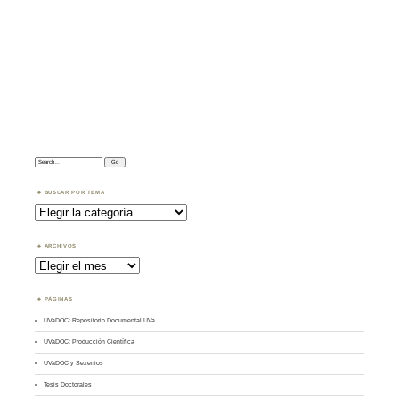
Search:
BUSCAR POR TEMA
Buscar
por
Tema
ARCHIVOS
Archivos
PÁGINAS
UVaDOC: Repositorio Documental UVa
UVaDOC: Producción Científica
UVaDOC y Sexenios
Tesis Doctorales