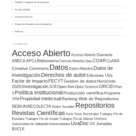
UVaDOC: Trabajos Fin de Estudios
Acceso Abierto
Consorcio BUCLE
Proyectos Europeos de Investigación
Noticias
ETIQUETAS
Acceso Abierto
Acceso Abierto Diamante
COAR
ANECA
APCs
Bibliometría
CoARA
Ciencia Abierta
Citas
Datos
Datos de
Creative Commons
Datos Abiertos
Derechos de autor
investigación
Ediciones UVa
Factor de impacto
FECYT
Gestion de datos
Horizonte
ORCID
2020
Investigación
JCR
Open Aire
Open Science
Plan
Política institucional
Producción científica
S
Programa
Propiedad intelectual
Ranking Web de Repositorios
7PM
Repositorios
REBIUN
RECOLECTA
Redes Sociales
Revistas Científicas
Tesis
Tesis Doctorales
Trabajos Fin de
Unesco
Estudios
Trabajos Fin de Grado
Trabajos Fin de Máster
UvaDoc
VII Jornadas
Universidad de Valladolid
Universidades
BUCLE