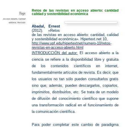
en
Acceso
Abierto
Retos de las revistas en acceso abierto: cantidad
Tags
calidad y sostenibilidad económica
Acceso Abierto
,
Calidad
editorial
,
Revistas
Abadal, Ernest
(2012). «Retos
de las revistas en acceso abierto: cantidad, calidad
y sostenibilidad económica». Hipertext.net 10,
http://www.upf.edu/hipertextnet/numero-10/retos-
revistas-en-acceso-abierto.html
INTRODUCCIÓN del autor:
El acceso abierto a la
ciencia se refiere a la disponibilidad libre y gratuita
de los contenidos científicos en internet,
fundamentalmente artículos de revista. Es decir, que
los usuarios no tan sólo pueden consultarlos gratis
sino que, además, pueden descargarlos, copiarlos,
imprimirlos, distribuirlos, etc. Se trata de un modelo
de difusión del conocimiento científico que supone
una transformación radical en el funcionamiento de
la comunicación científica.
Para poder completar este cambio de paradigma