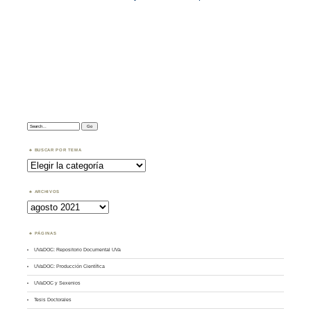
Search:
BUSCAR POR TEMA
Buscar
por
Tema
ARCHIVOS
Archivos
PÁGINAS
UVaDOC: Repositorio Documental UVa
UVaDOC: Producción Científica
UVaDOC y Sexenios
Tesis Doctorales