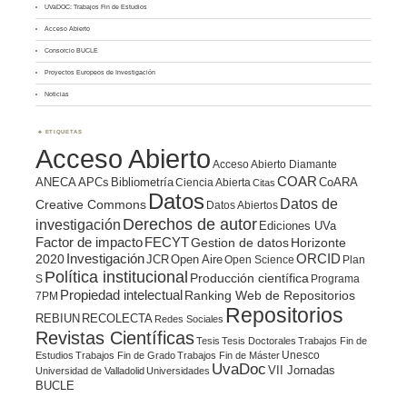
UVaDOC: Trabajos Fin de Estudios
Acceso Abierto
Consorcio BUCLE
Proyectos Europeos de Investigación
Noticias
ETIQUETAS
Acceso Abierto
Acceso Abierto Diamante
COAR
ANECA
APCs
Bibliometría
CoARA
Ciencia Abierta
Citas
Datos
Datos de
Creative Commons
Datos Abiertos
Derechos de autor
investigación
Ediciones UVa
Factor de impacto
FECYT
Gestion de datos
Horizonte
ORCID
2020
Investigación
JCR
Open Aire
Open Science
Plan
Política institucional
Producción científica
S
Programa
Propiedad intelectual
Ranking Web de Repositorios
7PM
Repositorios
REBIUN
RECOLECTA
Redes Sociales
Revistas Científicas
Tesis
Tesis Doctorales
Trabajos Fin de
Unesco
Estudios
Trabajos Fin de Grado
Trabajos Fin de Máster
UvaDoc
VII Jornadas
Universidad de Valladolid
Universidades
BUCLE