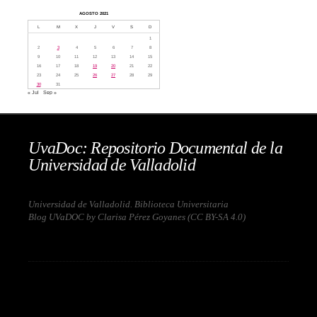
AGOSTO 2021
L
M
X
J
V
S
D
1
2
3
4
5
6
7
8
9
10
11
12
13
14
15
16
17
18
19
20
21
22
23
24
25
26
27
28
29
30
31
« Jul
Sep »
UvaDoc: Repositorio Documental de la
Universidad de Valladolid
Universidad de Valladolid. Biblioteca Universitaria
Blog UVaDOC by Clarisa Pérez Goyanes (
CC BY-SA 4.0
)