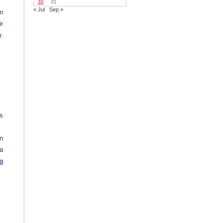
30
31
« Jul
Sep »
n
ir
:
s
n
la
g