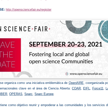
SE
:
http://opensciencefair.eu/register
se organiza como una iniciativa emblemática de
OpenAIRE
, coorganizada p
nternacionales clave en el área de Ciencia Abierta:
COAR
,
EIFL
,
Force11
,
L
IBER
,
OPERAS
,
Sparc
,
Sparc Europe
.
tiene como objetivo reunir y empoderar a las comunidades y los servicios d