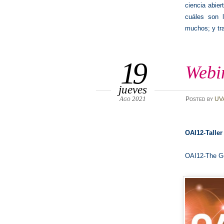
ciencia abier
cuáles son l
muchos; y tra
19
Webin
jueves
Ago 2021
Posted
by
UV
OAI12-Taller
OAI12-The Ge