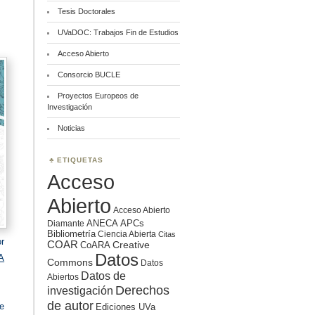
Tesis Doctorales
UVaDOC: Trabajos Fin de Estudios
Acceso Abierto
Consorcio BUCLE
Proyectos Europeos de
Investigación
Noticias
ETIQUETAS
Acceso
Abierto
Acceso Abierto
ANECA
APCs
Diamante
Bibliometría
Ciencia Abierta
Citas
or
COAR
Creative
CoARA
Datos
A
Commons
Datos
Datos de
Abiertos
Derechos
investigación
de autor
e
Ediciones UVa