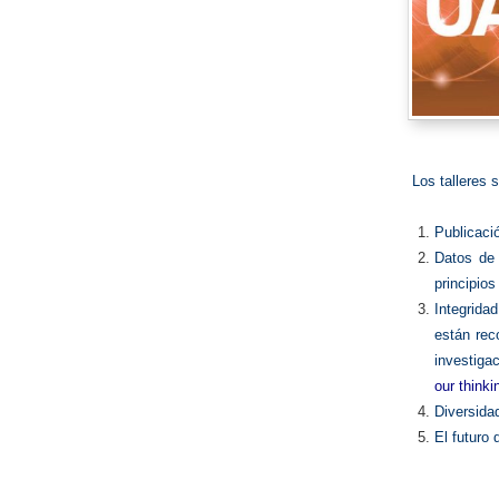
Los talleres 
Publicació
Datos de
principio
Integrida
están rec
investiga
our thinki
Diversida
El futuro 