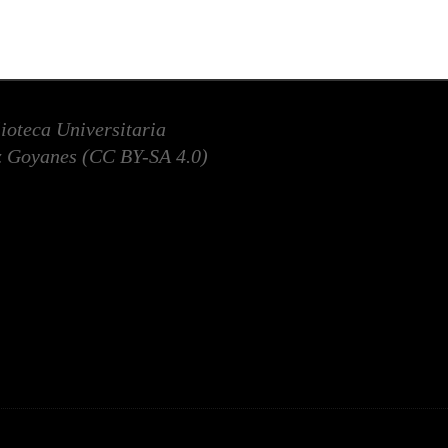
lioteca Universitaria
 Goyanes (
CC BY-SA 4.0
)