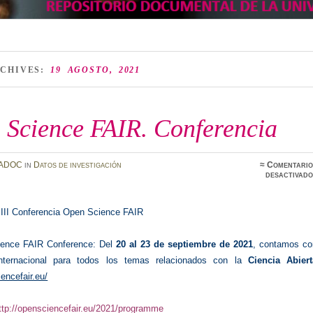
RCHIVES:
19 AGOSTO, 2021
 Science FAIR. Conferencia
ADOC
in
Datos de investigación
≈
Comentario
desactivado
:
III Conferencia Open Science FAIR
ience FAIR Conference:
Del
20 al 23 de septiembre de 2021
, contamos co
nternacional para todos los temas relacionados con la
Ciencia Abiert
iencefair.eu/
ttp://opensciencefair.eu/2021/programme