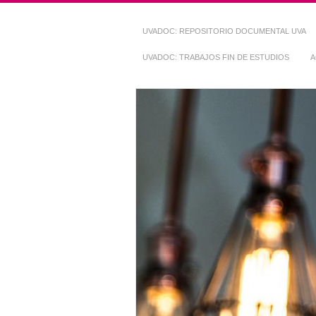
UVADOC: REPOSITORIO DOCUMENTAL UVA
UVADOC: TRABAJOS FIN DE ESTUDIOS
A
Repositorio Do
~ UVaDOC