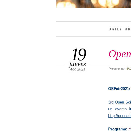
DAILY A
19
Open
jueves
Ago 2021
Posted
by
UV
OSFair2021
3rd Open Sc
un evento i
http://opensc
Programa
:
h