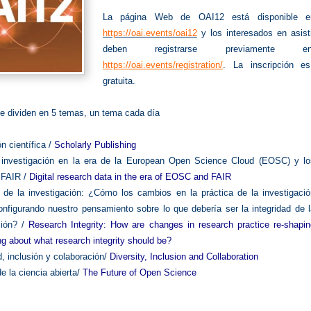
La página Web de OAI12 está disponible e
https://oai.events/oai12
y los interesados en asist
deben registrarse previamente en
https://oai.events/registration/
. La inscripción es
gratuita.
se dividen en 5 temas, un tema cada día
n científica /
Scholarly Publishing
 investigación en la era de la European Open Science Cloud (EOSC) y lo
s FAIR /
Digital research data in the era of EOSC and FAIR
d de la investigación: ¿Cómo los cambios en la práctica de la investigació
onfigurando nuestro pensamiento sobre lo que debería ser la integridad de 
ción? /
Research Integrity: How are changes in research practice re-shapin
ng about what research integrity should be?
d, inclusión y colaboración/
Diversity, Inclusion and Collaboration
de la ciencia abierta/
The Future of Open Science