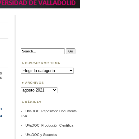
Search:
BUSCAR POR TEMA
Buscar
por
s
Tema
en
s
Open
ARCHIVOS
Science
Archivos
FAIR.
Conferencia
PÁGINAS
n
UVaDOC: Repositorio Documental
a
UVa
UVaDOC: Producción Científica
UVaDOC y Sexenios