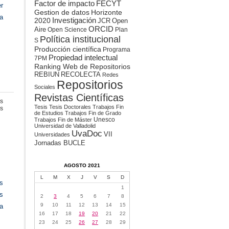
Factor de impacto
FECYT
er
Gestion de datos
Horizonte
a
2020
Investigación
JCR
Open
ORCID
Aire
Open Science
Plan
Política institucional
S
Producción científica
Programa
Propiedad intelectual
7PM
Ranking Web de Repositorios
REBIUN
RECOLECTA
Redes
Repositorios
Sociales
Revistas Científicas
s
Tesis
Tesis Doctorales
Trabajos Fin
en
s
de Estudios
Trabajos Fin de Grado
Webinars:
Unesco
Trabajos Fin de Máster
Datos
Universidad de Valladolid
investigación
UvaDoc
VII
Universidades
Jornadas BUCLE
AGOSTO 2021
L
M
X
J
V
S
D
s
1
s
2
3
4
5
6
7
8
9
10
11
12
13
14
15
a
16
17
18
19
20
21
22
23
24
25
26
27
28
29