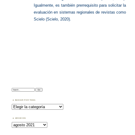
Igualmente, es también prerrequisito para solic
itar la
evaluación en sistemas regionales de revistas
como
Scielo (Scielo, 2020).
Search:
BUSCAR POR TEMA
Buscar
por
Tema
ARCHIVOS
Archivos