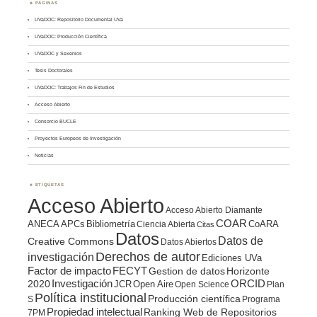
PÁGINAS
UVaDOC: Repositorio Documental UVa
UVaDOC: Producción Científica
UVaDOC y Sexenios
Tesis Doctorales
UVaDOC: Trabajos Fin de Estudios
Acceso Abierto
Consorcio BUCLE
Proyectos Europeos de Investigación
Noticias
ETIQUETAS
Acceso Abierto
Acceso Abierto Diamante
COAR
ANECA
APCs
Bibliometría
CoARA
Ciencia Abierta
Citas
Datos
Datos de
Creative Commons
Datos Abiertos
Derechos de autor
investigación
Ediciones UVa
Factor de impacto
FECYT
Gestion de datos
Horizonte
ORCID
2020
Investigación
JCR
Open Aire
Open Science
Plan
Política institucional
Producción científica
S
Programa
Propiedad intelectual
Ranking Web de Repositorios
7PM