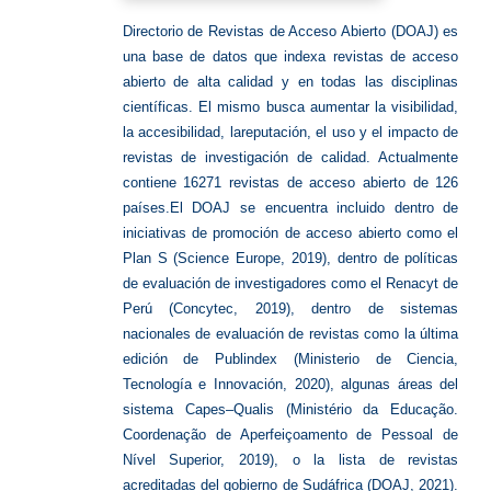
Directorio de Revistas de Acceso Abierto (DOAJ) es
una
base de datos que indexa revistas de
acceso
abierto de alta calidad y en todas las disciplinas
científicas.
El mismo b
usca aumentar la
visibilidad,
la accesibilidad, la
reputación, el uso y el impacto de
revistas de investigación de calidad.
Actualmente
contiene 16271 revistas de acceso abierto de 126
países.
El DOAJ se encuentra incluido dentro de
iniciativas de promoción de acceso abierto como el
Plan S
(Science Europe
, 2019), dentro de políticas
de evaluación de investigadores como el Renacyt de
Perú (Concytec, 2019), dentro de sistemas
nacionales de evaluación de revistas como la última
edición de Publindex (
Ministerio de Ciencia,
Tecnología e Innovación, 2020)
, algun
as áreas del
sistema Capes
–
Qualis (Minist
é
rio da Educa
ç
ã
o.
Coordena
ç
ã
o de Aperfei
ç
oamento de Pessoal de
N
í
vel Superior, 2019), o la lista de revistas
acreditadas del gobierno de Sudáfrica (DOAJ, 2021).