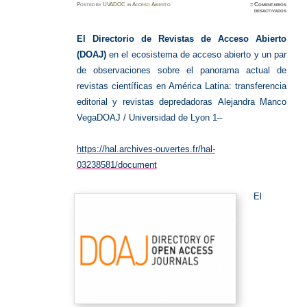
Posted
by
UVADOC
in
Acceso Abierto
≈
Comentarios
en
desactivados
Directo
de
Revista
de
El Directorio de Revistas de Acceso Abierto
Acceso
Abierto
(DOAJ)
en el ecosistema de acceso abierto y un
par
(DOAJ)
de observaciones sobre el panorama actual de
revistas científicas en América Latina:
transferencia
editorial y revistas depredadoras
Alejandra Manco
Vega
DOAJ / Universidad de Lyon 1
–
https://hal.archives-ouvertes.fr/hal-
03238581/document
El