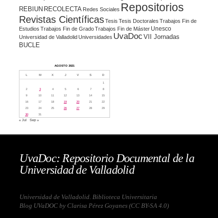
Repositorios
REBIUN
RECOLECTA
Redes Sociales
Revistas Científicas
Tesis
Tesis Doctorales
Trabajos Fin de
Unesco
Estudios
Trabajos Fin de Grado
Trabajos Fin de Máster
UvaDoc
VII Jornadas
Universidad de Valladolid
Universidades
BUCLE
AGOSTO 2021
L
M
X
J
V
S
D
1
2
3
4
5
6
7
8
9
10
11
12
13
14
15
16
17
18
19
20
21
22
23
24
25
26
27
28
29
30
31
« Jul
Sep »
UvaDoc: Repositorio Documental de la
Universidad de Valladolid
Universidad de Valladolid. Biblioteca Universitaria
Blog UVaDOC by Clarisa Pérez Goyanes (
CC BY-SA 4.0
)