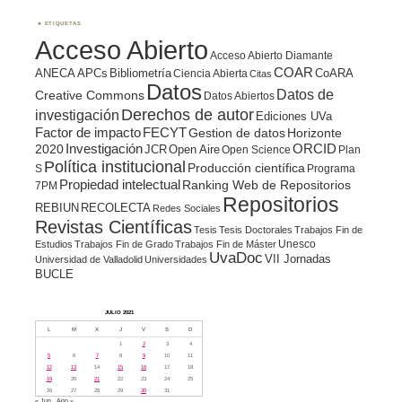
ETIQUETAS
Acceso Abierto
Acceso Abierto Diamante
COAR
ANECA
APCs
Bibliometría
CoARA
Ciencia Abierta
Citas
Datos
Datos de
Creative Commons
Datos Abiertos
Derechos de autor
investigación
Ediciones UVa
Factor de impacto
FECYT
Gestion de datos
Horizonte
ORCID
2020
Investigación
JCR
Open Aire
Open Science
Plan
Política institucional
Producción científica
S
Programa
Propiedad intelectual
Ranking Web de Repositorios
7PM
Repositorios
REBIUN
RECOLECTA
Redes Sociales
Revistas Científicas
Tesis
Tesis Doctorales
Trabajos Fin de
Unesco
Estudios
Trabajos Fin de Grado
Trabajos Fin de Máster
UvaDoc
VII Jornadas
Universidad de Valladolid
Universidades
BUCLE
JULIO 2021
L
M
X
J
V
S
D
1
2
3
4
5
6
7
8
9
10
11
12
13
14
15
16
17
18
19
20
21
22
23
24
25
26
27
28
29
30
31
« Jun
Ago »