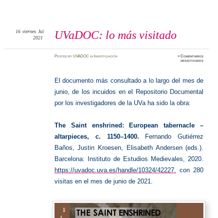
16
viernes
Jul
UVaDOC: lo más visitado
2021
Posted
by
UVADOC
in
Investigación
≈
Comentarios
en
desactivados
UVaDO
lo
más
visitado
El documento más consultado a lo largo del mes de
junio, de los incuidos en el Repositorio Documental
por los investigadores de la UVa ha sido la obra:
The Saint enshrined: European tabernacle –
altarpieces, c. 1150–1400.
Fernando Gutiérrez
Baños, Justin Kroesen, Elisabeth Andersen (eds.).
Barcelona: Instituto de Estudios Medievales, 2020.
https://uvadoc.uva.es/handle/10324/42227
.
con
280
visitas en el mes de junio de 2021.