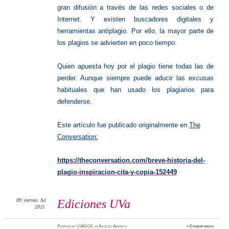
gran difusión a través de las redes sociales o de
Internet. Y existen buscadores digitales y
herramientas antiplagio. Por ello, la mayor parte de
los plagios se advierten en poco tiempo.
Quien apuesta hoy por el plagio tiene todas las de
perder. Aunque siempre puede aducir las excusas
habituales que han usado los plagiarios para
defenderse.
Este artículo fue publicado originalmente en
The
Conversation:
https://theconversation.com/breve-historia-del-
plagio-inspiracion-cita-y-copia-152449
09
viernes
Jul
Ediciones UVa
2021
Posted
by
UVADOC
in
Acceso Abierto
≈
Comentarios