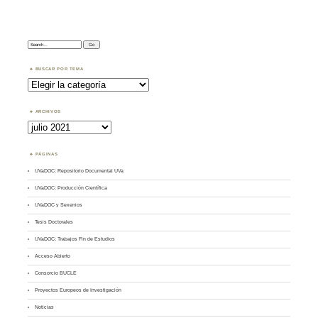
Search:
BUSCAR POR TEMA
Buscar
por
Tema
ARCHIVOS
Archivos
PÁGINAS
UVaDOC: Repositorio Documental UVa
UVaDOC: Producción Científica
UVaDOC y Sexenios
Tesis Doctorales
UVaDOC: Trabajos Fin de Estudios
Acceso Abierto
Consorcio BUCLE
Proyectos Europeos de Investigación
Noticias