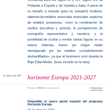
Finlandia a España y de Islandia a Italia. A pesar de
su tamaño a menudo (pero no siempre!) modesto,
tabernáculo-retablos anunciaba esenciales aspectos
de retablos posteriores, como la combinación de
medios (escultura y pintura), la yuxtaposición de
iconografía representativa y narrativa, y la
posibilidad de ocultar y revelar santas figuras en su
interior. Además, fueron por ningún medio
reemplazado por los retablos «completamente
abuhardillados», ya que el fenómeno vivió durante la
Baja Edad Media. (texto incluido en la obra)
15
jueves
Jul 2021
horizonte Europa 2021-2027
Posted
by
UVADOC
in
Sin categoría
≈
Comentarios
en
desactivados
horizon
Europa
2021-
2027
Disponible el nuevo portal español del programa
Horizonte Europa