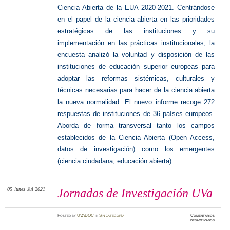
Ciencia Abierta de la EUA 2020-2021.
Centrándose
en el papel de la ciencia abierta en las prioridades
estratégicas de las instituciones y su
implementación en las prácticas institucionales, la
encuesta analizó la voluntad y disposición de las
instituciones de educación superior europeas para
adoptar las reformas sistémicas, culturales y
técnicas necesarias para hacer de la ciencia abierta
la nueva normalidad.
El nuevo informe recoge 272
respuestas de instituciones de 36 países europeos.
Aborda de forma transversal tanto los campos
establecidos de la Ciencia Abierta (Open Access,
datos de investigación) como los emergentes
(ciencia ciudadana, educación abierta).
05
lunes
Jul 2021
Jornadas de Investigación UVa
Posted
by
UVADOC
in
Sin categoría
≈
Comentarios
en
desactivados
Jornada
de