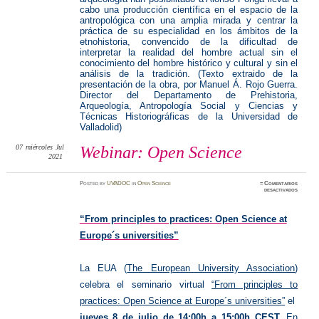
cabo una producción científica en el espacio de la
antropológica con una amplia mirada y centrar la
práctica de su especialidad en los ámbitos de la
etnohistoria, convencido de la dificultad de
interpretar la realidad del hombre actual sin el
conocimiento del hombre histórico y cultural y sin el
análisis de la tradición. (Texto extraido de la
presentación de la obra, por Manuel Á. Rojo Guerra.
Director del Departamento de Prehistoria,
Arqueología, Antropología Social y Ciencias y
Técnicas Historiográficas de la Universidad de
Valladolid)
07
miércoles
Jul
Webinar: Open Science
2021
Posted
by
UVADOC
in
Open Science
≈
Comentarios
en
desactivados
Webinar
Open
Science
“From principles to practices: Open Science at
Europe´s universities”
La EUA (
The European University Association
)
celebra el seminario virtual
“From principles to
practices: Open Science at Europe´s universities”
el
jueves 8 de julio de 14:00h a 15:00h CEST.
En