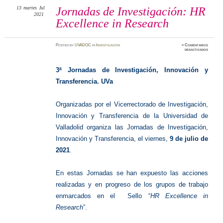
13
martes
Jul
Jornadas de Investigación: HR
2021
Excellence in Research
Posted
by
UVADOC
in
Investigación
≈
Comentarios
en
desactivados
Jornada
de
Investig
HR
3ª Jornadas de Investigación, Innovación y
Excelle
in
Transferencia. UVa
Researc
Organizadas por el Vicerrectorado de Investigación,
Innovación y Transferencia de la Universidad de
Valladolid organiza las Jornadas de Investigación,
Innovación y Transferencia, el viernes,
9 de julio de
2021
.
En estas Jornadas se han expuesto las acciones
realizadas y en progreso de los grupos de trabajo
enmarcados en el Sello “
HR Excellence in
Research
”.