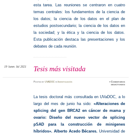
esta tarea. Las reuniones se centraron en cuatro
temas centrales: los fundamentos de la ciencia de
los datos; la ciencia de los datos en el plan de
estudios postsecundario; la ciencia de los datos en
la sociedad; y la ética y la ciencia de los datos.
Esta publicación destaca las presentaciones y los
debates de cada reunión.
19
lunes
Jul 2021
Tesis más visitada
Posted
by
UVADOC
in
Investigación
≈
Comentarios
en
desactivados
Tesis
más
visitada
La tesis doctoral más consultada en UVaDOC, a lo
largo del mes de junio ha sido:
«Alteraciones de
splicing del gen BRCA2 en cáncer de mama y
ovario:
Diseño del nuevo vector de splicing
pSAD para la construcción de minigenes
híbridos». Alberto Acedo Bécares.
Universidad de