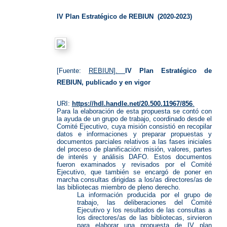
Plan
Estraté
de
IV Plan Estratégico de REBIUN (2020-2023)
REBIU
[Fuente:
REBIUN].
IV Plan Estratégico de
REBIUN, publicado y en vigor
URI:
https://hdl.handle.net/20.500.11967/856
.
Para la elaboración de esta propuesta se contó con
la ayuda de un grupo de trabajo, coordinado desde el
Comité Ejecutivo, cuya misión consistió en recopilar
datos e informaciones y preparar propuestas y
documentos parciales relativos a las fases iniciales
del proceso de planificación: misión, valores, partes
de interés y análisis DAFO. Estos documentos
fueron examinados y revisados por el Comité
Ejecutivo, que también se encargó de poner en
marcha consultas dirigidas a los/as directores/as de
las bibliotecas miembro de pleno derecho.
La información producida por el grupo de
trabajo, las deliberaciones del Comité
Ejecutivo y los resultados de las consultas a
los directores/as de las bibliotecas, sirvieron
para elaborar una propuesta de IV plan