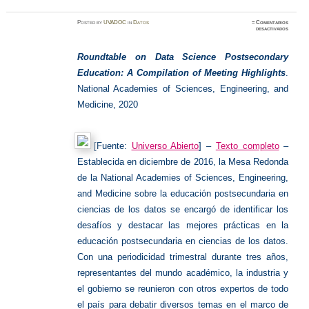
Posted
by
UVADOC
in
Datos
≈
Comentarios
en
desactivados
Ciencia
de
datos
Roundtable on Data Science Postsecondary
Education: A Compilation of Meeting Highlights
.
National Academies of Sciences, Engineering, and
Medicine, 2020
[Fuente:
Universo Abierto
] –
Texto completo
–
Establecida en diciembre de 2016, la Mesa Redonda
de la National Academies of Sciences, Engineering,
and Medicine sobre la educación postsecundaria en
ciencias de los datos se encargó de identificar los
desafíos y destacar las mejores prácticas en la
educación postsecundaria en ciencias de los datos.
Con una periodicidad trimestral durante tres años,
representantes del mundo académico, la industria y
el gobierno se reunieron con otros expertos de todo
el país para debatir diversos temas en el marco de