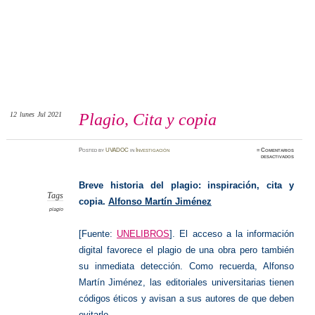
12
lunes
Jul 2021
Plagio, Cita y copia
Posted
by
UVADOC
in
Investigación
≈
Comentarios
en
desactivados
Plagio,
Cita
y
copia
Breve historia del plagio: inspiración, cita y
Tags
copia.
Alfonso Martín Jiménez
plagio
[Fuente:
UNELIBROS
].
El acceso a la información
digital favorece el plagio de una obra pero también
su inmediata detección. Como recuerda, Alfonso
Martín Jiménez, las editoriales universitarias tienen
códigos éticos y avisan a sus autores de que deben
evitarlo.