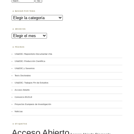
Search:
BUSCAR POR TEMA
Buscar
por
Tema
ARCHIVOS
Archivos
PÁGINAS
UVaDOC: Repositorio Documental UVa
UVaDOC: Producción Científica
UVaDOC y Sexenios
Tesis Doctorales
UVaDOC: Trabajos Fin de Estudios
Acceso Abierto
Consorcio BUCLE
Proyectos Europeos de Investigación
Noticias
ETIQUETAS
Acceso Abierto