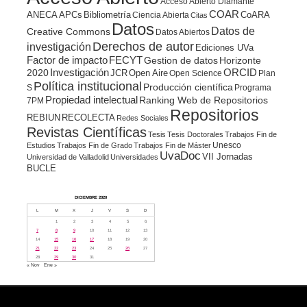
Acceso Abierto Diamante
COAR
ANECA
APCs
Bibliometría
CoARA
Ciencia Abierta
Citas
Datos
Datos de
Creative Commons
Datos Abiertos
Derechos de autor
investigación
Ediciones UVa
Factor de impacto
FECYT
Gestion de datos
Horizonte
ORCID
2020
Investigación
JCR
Open Aire
Open Science
Plan
Política institucional
Producción científica
S
Programa
Propiedad intelectual
Ranking Web de Repositorios
7PM
Repositorios
REBIUN
RECOLECTA
Redes Sociales
Revistas Científicas
Tesis
Tesis Doctorales
Trabajos Fin de
Unesco
Estudios
Trabajos Fin de Grado
Trabajos Fin de Máster
UvaDoc
VII Jornadas
Universidad de Valladolid
Universidades
BUCLE
DICIEMBRE 2020
L
M
X
J
V
S
D
1
2
3
4
5
6
7
8
9
10
11
12
13
14
15
16
17
18
19
20
21
22
23
24
25
26
27
28
29
30
31
« Nov
Ene »