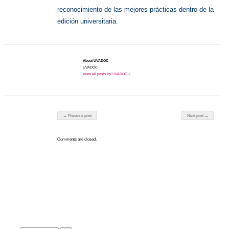
reconocimiento de las mejores prácticas dentro de la
edición universitaria.
About UVADOC
UVADOC
View all posts by UVADOC »
Post navigation
← Previous post
Next post →
Comments are closed.