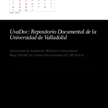
7
8
9
10
11
12
13
14
15
16
17
18
19
20
21
22
23
24
25
26
27
28
29
30
31
« Nov
Ene »
UvaDoc: Repositorio Documental de la
Universidad de Valladolid
Universidad de Valladolid. Biblioteca Universitaria
Blog UVaDOC by Clarisa Pérez Goyanes (
CC BY-SA 4.0
)