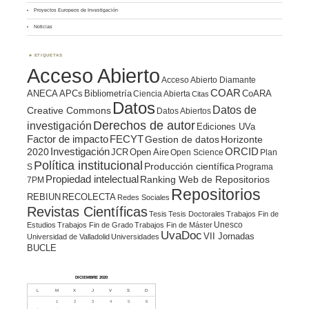
Proyectos Europeos de Investigación
Noticias
ETIQUETAS
Acceso Abierto
Acceso Abierto Diamante
COAR
ANECA
APCs
Bibliometría
CoARA
Ciencia Abierta
Citas
Datos
Datos de
Creative Commons
Datos Abiertos
Derechos de autor
investigación
Ediciones UVa
Factor de impacto
FECYT
Gestion de datos
Horizonte
ORCID
2020
Investigación
JCR
Open Aire
Open Science
Plan
Política institucional
Producción científica
S
Programa
Propiedad intelectual
Ranking Web de Repositorios
7PM
Repositorios
REBIUN
RECOLECTA
Redes Sociales
Revistas Científicas
Tesis
Tesis Doctorales
Trabajos Fin de
Unesco
Estudios
Trabajos Fin de Grado
Trabajos Fin de Máster
UvaDoc
VII Jornadas
Universidad de Valladolid
Universidades
BUCLE
DICIEMBRE 2020
L
M
X
J
V
S
D
1
2
3
4
5
6