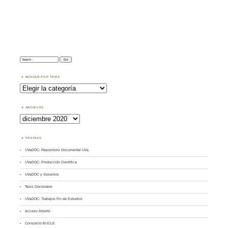
Search:
BUSCAR POR TEMA
Buscar
por
Tema
ARCHIVOS
Archivos
PÁGINAS
UVaDOC: Repositorio Documental UVa
UVaDOC: Producción Científica
UVaDOC y Sexenios
Tesis Doctorales
UVaDOC: Trabajos Fin de Estudios
Acceso Abierto
Consorcio BUCLE