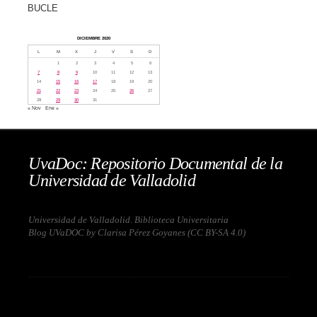
BUCLE
DICIEMBRE 2020
L
M
X
J
V
S
D
1
2
3
4
5
6
7
8
9
10
11
12
13
14
15
16
17
18
19
20
21
22
23
24
25
26
27
28
29
30
31
« Nov
Ene »
UvaDoc: Repositorio Documental de la
Universidad de Valladolid
Universidad de Valladolid. Biblioteca Universitaria
Blog UVaDOC by Clarisa Pérez Goyanes (
CC BY-SA 4.0
)