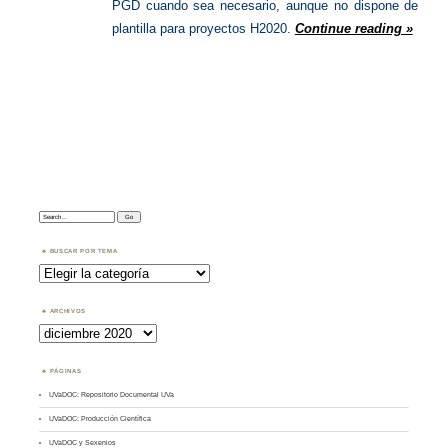
PGD cuando sea necesario, aunque no dispone de
plantilla para proyectos H2020.
Continue reading »
Search:
BUSCAR POR TEMA
Buscar
por
Tema
ARCHIVOS
Archivos
PÁGINAS
UVaDOC: Repositorio Documental UVa
UVaDOC: Producción Científica
UVaDOC y Sexenios