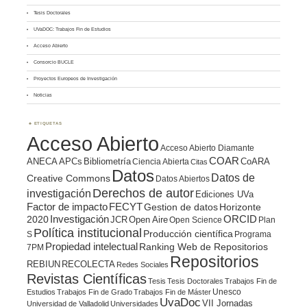
Tesis Doctorales
UVaDOC: Trabajos Fin de Estudios
Acceso Abierto
Consorcio BUCLE
Proyectos Europeos de Investigación
Noticias
ETIQUETAS
Acceso Abierto
Acceso Abierto Diamante
COAR
ANECA
APCs
Bibliometría
CoARA
Ciencia Abierta
Citas
Datos
Datos de
Creative Commons
Datos Abiertos
Derechos de autor
investigación
Ediciones UVa
Factor de impacto
FECYT
Gestion de datos
Horizonte
ORCID
2020
Investigación
JCR
Open Aire
Open Science
Plan
Política institucional
Producción científica
S
Programa
Propiedad intelectual
Ranking Web de Repositorios
7PM
Repositorios
REBIUN
RECOLECTA
Redes Sociales
Revistas Científicas
Tesis
Tesis Doctorales
Trabajos Fin de
Unesco
Estudios
Trabajos Fin de Grado
Trabajos Fin de Máster
UvaDoc
VII Jornadas
Universidad de Valladolid
Universidades