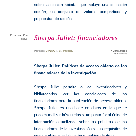
sobre la ciencia abierta, que incluye una definición
común, un conjunto de valores compartidos y
propuestas de acción.
22
martes
Dic
Sherpa Juliet: financiadores
2020
Posted
by
UVADOC
in
Sin categoría
≈
Comentarios
en
desactivados
Sherpa
Juliet:
financia
Sherpa Juliet:
Políticas de acceso abierto de los
financiadores de la investigación
Sherpa Juliet permite a los investigadores y
bibliotecarios ver las condiciones de los
financiadores para la publicación de acceso abierto.
Sherpa Juliet es una base de datos en la que se
pueden realizar búsquedas y un punto focal único de
información actualizada sobre las políticas de los
financiadores de la investigación y sus requisitos de
acceso abierto, publicación y archivo de datos.