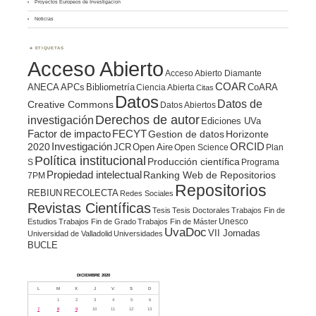
Proyectos Europeos de Investigación
Noticias
ETIQUETAS
Acceso Abierto
Acceso Abierto Diamante
COAR
ANECA
APCs
Bibliometría
CoARA
Ciencia Abierta
Citas
Datos
Datos de
Creative Commons
Datos Abiertos
Derechos de autor
investigación
Ediciones UVa
Factor de impacto
FECYT
Gestion de datos
Horizonte
ORCID
2020
Investigación
JCR
Open Aire
Open Science
Plan
Política institucional
Producción científica
S
Programa
Propiedad intelectual
Ranking Web de Repositorios
7PM
Repositorios
REBIUN
RECOLECTA
Redes Sociales
Revistas Científicas
Tesis
Tesis Doctorales
Trabajos Fin de
Unesco
Estudios
Trabajos Fin de Grado
Trabajos Fin de Máster
UvaDoc
VII Jornadas
Universidad de Valladolid
Universidades
BUCLE
DICIEMBRE 2020
L
M
X
J
V
S
D
1
2
3
4
5
6
7
8
9
10
11
12
13