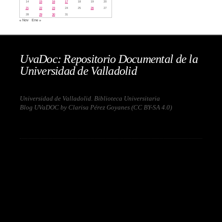
14
15
16
17
18
19
20
21
22
23
24
25
26
27
28
29
30
31
« Nov
Ene »
UvaDoc: Repositorio Documental de la
Universidad de Valladolid
Universidad de Valladolid. Biblioteca Universitaria
Blog UVaDOC by Clarisa Pérez Goyanes (
CC BY-SA 4.0
)