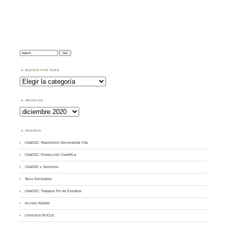
Search:
BUSCAR POR TEMA
Buscar
por
Tema
ARCHIVOS
Archivos
PÁGINAS
UVaDOC: Repositorio Documental UVa
UVaDOC: Producción Científica
UVaDOC y Sexenios
Tesis Doctorales
UVaDOC: Trabajos Fin de Estudios
Acceso Abierto
Consorcio BUCLE