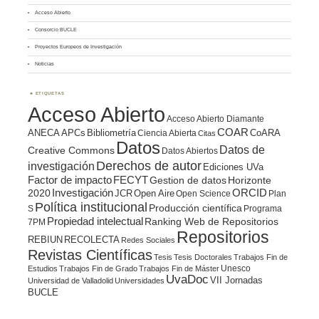
Acceso Abierto
Consorcio BUCLE
Proyectos Europeos de Investigación
Noticias
ETIQUETAS
Acceso Abierto
Acceso Abierto Diamante
COAR
ANECA
APCs
Bibliometría
CoARA
Ciencia Abierta
Citas
Datos
Datos de
Creative Commons
Datos Abiertos
Derechos de autor
investigación
Ediciones UVa
Factor de impacto
FECYT
Gestion de datos
Horizonte
ORCID
2020
Investigación
JCR
Open Aire
Open Science
Plan
Política institucional
Producción científica
S
Programa
Propiedad intelectual
Ranking Web de Repositorios
7PM
Repositorios
REBIUN
RECOLECTA
Redes Sociales
Revistas Científicas
Tesis
Tesis Doctorales
Trabajos Fin de
Unesco
Estudios
Trabajos Fin de Grado
Trabajos Fin de Máster
UvaDoc
VII Jornadas
Universidad de Valladolid
Universidades
BUCLE