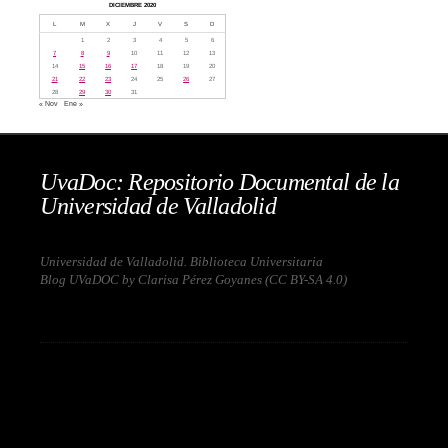
DICIEMBRE 2020
L
M
X
J
V
S
D
1
2
3
4
5
6
7
8
9
10
11
12
13
14
15
16
17
18
19
20
21
22
23
24
25
26
27
28
29
30
31
« Nov
Ene »
UvaDoc: Repositorio Documental de la
Universidad de Valladolid
Universidad de Valladolid. Biblioteca Universitaria
Blog UVaDOC by Clarisa Pérez Goyanes (
CC BY-SA 4.0
)