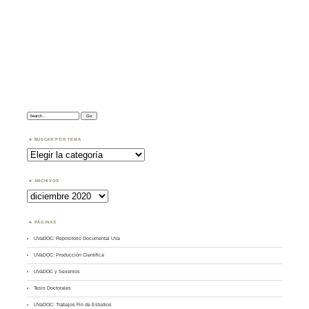
Search:
BUSCAR POR TEMA
Buscar
por
Tema
ARCHIVOS
Archivos
PÁGINAS
UVaDOC: Repositorio Documental UVa
UVaDOC: Producción Científica
UVaDOC y Sexenios
Tesis Doctorales
UVaDOC: Trabajos Fin de Estudios