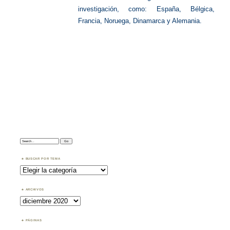
investigación, como: España, Bélgica,
Francia, Noruega, Dinamarca y Alemania.
Search:
BUSCAR POR TEMA
Buscar
por
Tema
ARCHIVOS
Archivos
PÁGINAS