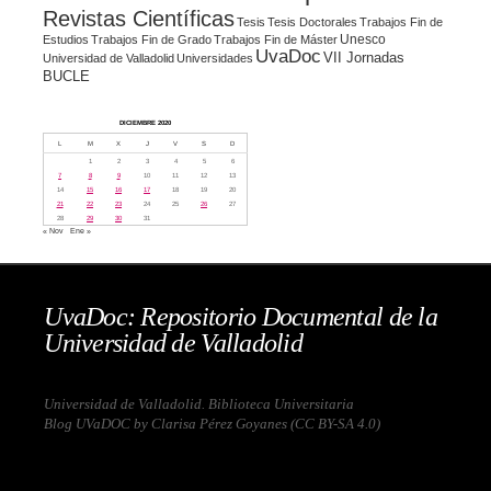
Revistas Científicas
Tesis
Tesis Doctorales
Trabajos Fin de
Unesco
Estudios
Trabajos Fin de Grado
Trabajos Fin de Máster
UvaDoc
VII Jornadas
Universidad de Valladolid
Universidades
BUCLE
DICIEMBRE 2020
L
M
X
J
V
S
D
1
2
3
4
5
6
7
8
9
10
11
12
13
14
15
16
17
18
19
20
21
22
23
24
25
26
27
28
29
30
31
« Nov
Ene »
UvaDoc: Repositorio Documental de la
Universidad de Valladolid
Universidad de Valladolid. Biblioteca Universitaria
Blog UVaDOC by Clarisa Pérez Goyanes (
CC BY-SA 4.0
)