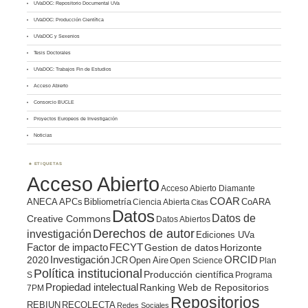
UVaDOC: Repositorio Documental UVa
UVaDOC: Producción Científica
UVaDOC y Sexenios
Tesis Doctorales
UVaDOC: Trabajos Fin de Estudios
Acceso Abierto
Consorcio BUCLE
Proyectos Europeos de Investigación
Noticias
ETIQUETAS
Acceso Abierto
Acceso Abierto Diamante
COAR
ANECA
APCs
Bibliometría
CoARA
Ciencia Abierta
Citas
Datos
Datos de
Creative Commons
Datos Abiertos
Derechos de autor
investigación
Ediciones UVa
Factor de impacto
FECYT
Gestion de datos
Horizonte
ORCID
2020
Investigación
JCR
Open Aire
Open Science
Plan
Política institucional
Producción científica
S
Programa
Propiedad intelectual
Ranking Web de Repositorios
7PM
Repositorios
REBIUN
RECOLECTA
Redes Sociales