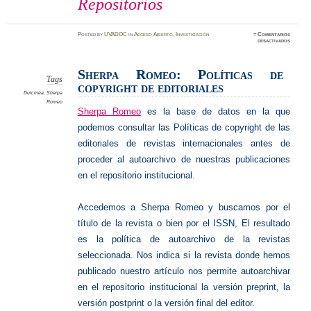
Repositorios
Posted
by
UVADOC
in
Acceso Abierto
,
Investigación
≈
Comentarios
en
desactivados
Política
de
copyrig
y
Sherpa Romeo: Políticas de
Reposit
Tags
copyright de editoriales
Dulcinea
,
Sherpa
Romeo
Sherpa Romeo
es la base de datos en la que
podemos consultar las Políticas de copyright de las
editoriales de revistas internacionales antes de
proceder al autoarchivo de nuestras publicaciones
en el repositorio institucional.
Accedemos a Sherpa Romeo y buscamos por el
título de la revista o bien por el ISSN, El resultado
es la política de autoarchivo de la revistas
seleccionada. Nos indica si la revista donde hemos
publicado nuestro artículo nos permite autoarchivar
en el repositorio institucional la versión preprint, la
versión postprint o la versión final del editor.