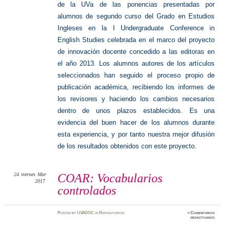
de la UVa de las ponencias presentadas por
alumnos de segundo curso del Grado en Estudios
Ingleses en la I Undergraduate Conference in
English Studies celebrada en el marco del proyecto
de innovación docente concedido a las editoras en
el año 2013. Los alumnos autores de los artículos
seleccionados han seguido el proceso propio de
publicación académica, recibiendo los informes de
los revisores y haciendo los cambios necesarios
dentro de unos plazos establecidos. Es una
evidencia del buen hacer de los alumnos durante
esta experiencia, y por tanto nuestra mejor difusión
de los resultados obtenidos con este proyecto.
24
viernes
Mar
COAR: Vocabularios
2017
controlados
Posted
by
UVADOC
in
Repositorios
≈
Comentarios
en
desactivados
COAR:
Vocabul