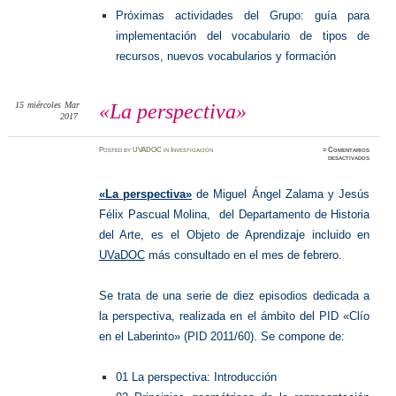
Próximas actividades del Grupo: guía para
implementación del vocabulario de tipos de
recursos, nuevos vocabularios y formación
15
miércoles
Mar
«La perspectiva»
2017
Posted
by
UVADOC
in
Investigación
≈
Comentarios
en
desactivados
«La
perspect
«La perspectiva»
de Miguel Ángel Zalama y Jesús
Félix Pascual Molina, del Departamento de Historia
del Arte, es el Objeto de Aprendizaje incluido en
UVaDOC
más consultado en el mes de febrero.
Se trata de una serie de diez episodios dedicada a
la perspectiva, realizada en el ámbito del PID «Clío
en el Laberinto» (PID 2011/60). Se compone de:
01 La perspectiva: Introducción