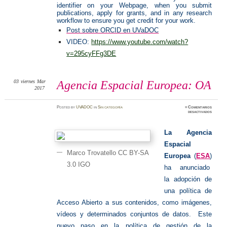
identifier on your Webpage, when you submit
publications, apply for grants, and in any research
workflow to ensure you get credit for your work.
Post sobre ORCID en UVaDOC
VIDEO:
https://www.youtube.com/watch?
v=295cyFFg3DE
03
viernes
Mar
Agencia Espacial Europea: OA
2017
Posted
by
UVADOC
in
Sin categoría
≈
Comentarios
en
desactivados
Agencia
Espacia
Europea
OA
La Agencia
Espacial
Marco Trovatello CC BY-SA
Europea
(
ESA
)
3.0 IGO
ha anunciado
la adopción de
una política de
Acceso Abierto a sus contenidos, como imágenes,
vídeos y determinados conjuntos de datos. Este
nuevo paso en la política de gestión de la