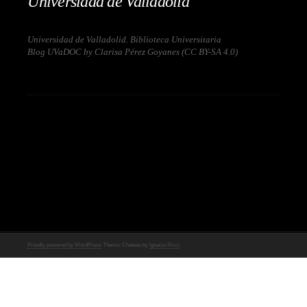
Universidad de Valladolid
Universidad de Valladolid. Biblioteca Universitaria
Blog UVaDOC by Clarisa Pérez Goyanes (
CC BY-SA 4.0
)
Proudly powered by WordPress
Theme: Chateau by
Ignacio Ricci
.