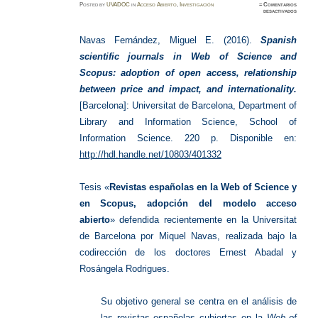
Posted
by
UVADOC
in
Acceso Abierto
,
Investigación
≈
Comentarios
en
desactivados
Revista
español
en
WOS
Navas Fernández, Miguel E. (2016).
Spanish
y
Scopus
scientific journals in Web of Science and
Scopus: adoption of open access, relationship
between price and impact, and internationality.
[Barcelona]: Universitat de Barcelona, Department of
Library and Information Science, School of
Information Science. 220 p. Disponible en:
http://hdl.handle.net/10803/401332
Tesis «
Revistas españolas en la Web of Science y
en Scopus, adopción del modelo acceso
abierto
» defendida recientemente en la Universitat
de Barcelona por Miquel Navas, realizada bajo la
codirección de los doctores Ernest Abadal y
Rosángela Rodrigues.
Su objetivo general se centra en el análisis de
las revistas españolas cubiertas en la
Web of