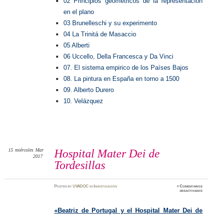
02 Principios geométricos de la representación
en el plano
03 Brunelleschi y su experimento
04 La Trinitá de Masaccio
05 Alberti
06 Uccello, Della Francesca y Da Vinci
07. El sistema empirico de los Países Bajos
08. La pintura en España en torno a 1500
09. Alberto Durero
10. Velázquez
15
miércoles
Mar
Hospital Mater Dei de
2017
Tordesillas
Posted
by
UVADOC
in
Investigación
≈
Comentarios
en
desactivados
Hospita
Mater
Dei
de
«Beatriz de Portugal y el Hospital Mater Dei de
Tordesi