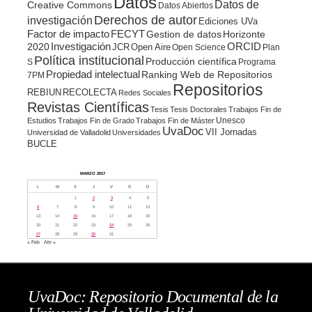
Datos
Datos de
Creative Commons
Datos Abiertos
Derechos de autor
investigación
Ediciones UVa
Factor de impacto
FECYT
Gestion de datos
Horizonte
ORCID
2020
Investigación
JCR
Open Aire
Open Science
Plan
Política institucional
Producción científica
S
Programa
Propiedad intelectual
Ranking Web de Repositorios
7PM
Repositorios
REBIUN
RECOLECTA
Redes Sociales
Revistas Científicas
Tesis
Tesis Doctorales
Trabajos Fin de
Unesco
Estudios
Trabajos Fin de Grado
Trabajos Fin de Máster
UvaDoc
VII Jornadas
Universidad de Valladolid
Universidades
BUCLE
MARZO 2017
L
M
X
J
V
S
D
1
2
3
4
5
6
7
8
9
10
11
12
13
14
15
16
17
18
19
20
21
22
23
24
25
26
27
28
29
30
31
« Feb
Abr »
UvaDoc: Repositorio Documental de la