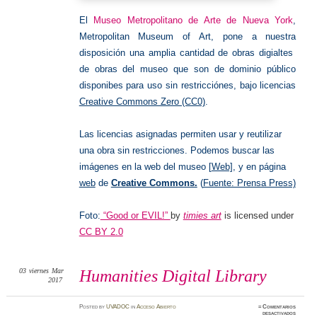
El
Museo Metropolitano de Arte de Nueva York
,
Metropolitan Museum of Art, pone a nuestra
disposición una amplia cantidad de obras digialtes
de obras del museo que son de dominio público
disponibes para uso sin restricciónes, bajo licencias
Creative Commons Zero (CC0)
.
Las licencias asignadas permiten usar y reutilizar
una obra sin restricciones. Podemos buscar las
imágenes en la web del museo [
Web]
, y en página
web
de
Creative Commons.
(
Fuente: Prensa Press)
Foto:
“Good or EVIL!”
by
timies art
is licensed under
CC BY 2.0
03
viernes
Mar
Humanities Digital Library
2017
Posted
by
UVADOC
in
Acceso Abierto
≈
Comentarios
en
desactivados