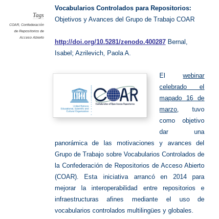
control
Vocabularios Controlados para Repositorios:
Tags
Objetivos y Avances del Grupo de Trabajo COAR
COAR
,
Confederación
de Repositorios de
Acceso Abierto
http://doi.org/10.5281/zenodo.400287
Bernal,
Isabel
;
Azrilevich, Paola A.
El
webinar
celebrado el
mapado 16 de
marzo
, tuvo
como objetivo
dar una
panorámica de las motivaciones y avances del
Grupo de Trabajo sobre Vocabularios Controlados de
la Confederación de Repositorios de Acceso Abierto
(COAR). Esta iniciativa arrancó en 2014 para
mejorar la interoperabilidad entre repositorios e
infraestructuras afines mediante el uso de
vocabularios controlados multilingües y globales.