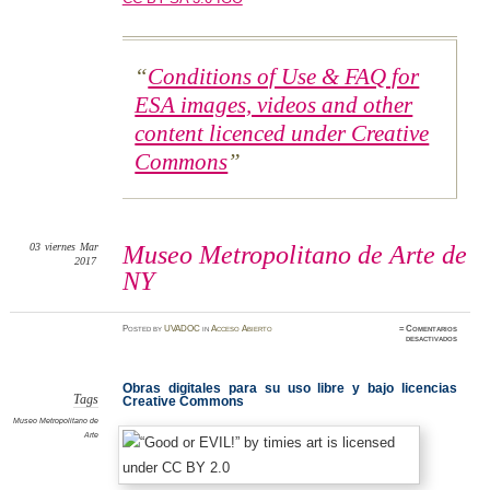
Conditions of Use & FAQ for
ESA images, videos and other
content licenced under Creative
Commons
03
viernes
Mar
Museo Metropolitano de Arte de
2017
NY
Posted
by
UVADOC
in
Acceso Abierto
≈
Comentarios
en
desactivados
Museo
Metropo
de
Arte
Obras digitales para su uso libre y bajo licencias
de
NY
Tags
Creative Commons
Museo Metropolitano de
Arte