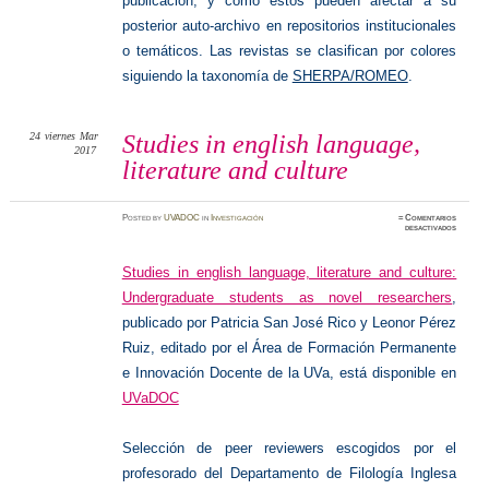
publicación, y cómo estos pueden afectar a su
posterior auto-archivo en repositorios institucionales
o temáticos. Las revistas se clasifican por colores
siguiendo la taxonomía de
SHERPA/ROMEO
.
24
viernes
Mar
Studies in english language,
2017
literature and culture
Posted
by
UVADOC
in
Investigación
≈
Comentarios
en
desactivados
Studies
in
english
languag
Studies in english language, literature and culture:
literatu
and
Undergraduate students as novel researchers
,
culture
publicado por Patricia San José Rico y Leonor
Pérez
Ruiz, editado por el Área de Formación Permanente
e Innovación Docente de la UVa, está disponible en
UVaDOC
Selección de peer reviewers escogidos por el
profesorado del Departamento de Filología Inglesa