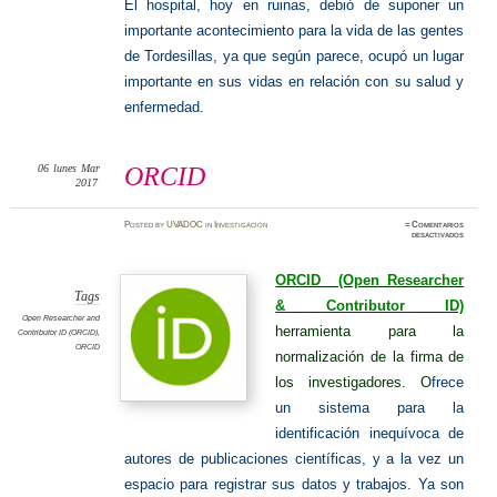
El hospital, hoy en ruinas, debió de suponer un
importante acontecimiento para la vida de las gentes
de Tordesillas, ya que según parece, ocupó un lugar
importante en sus vidas en relación con su salud y
enfermedad.
06
lunes
Mar
ORCID
2017
Posted
by
UVADOC
in
Investigación
≈
Comentarios
en
desactivados
ORCID
ORCID (Open Researcher
Tags
& Contributor ID)
Open Researcher and
herramienta para la
Contributor ID (ORCID)
,
ORCID
normalización de la firma de
los investigadores. O
frece
un sistema para la
identificación inequívoca de
autores de publicaciones científicas, y a la vez un
espacio para registrar sus datos y trabajos. Ya son