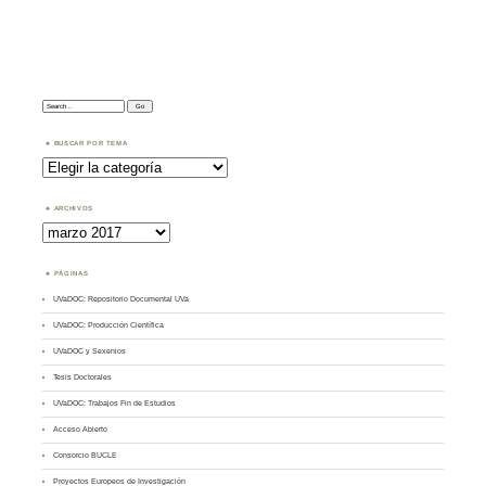
Search:
BUSCAR POR TEMA
Buscar
por
Tema
ARCHIVOS
Archivos
PÁGINAS
UVaDOC: Repositorio Documental UVa
UVaDOC: Producción Científica
UVaDOC y Sexenios
Tesis Doctorales
UVaDOC: Trabajos Fin de Estudios
Acceso Abierto
Consorcio BUCLE
Proyectos Europeos de Investigación