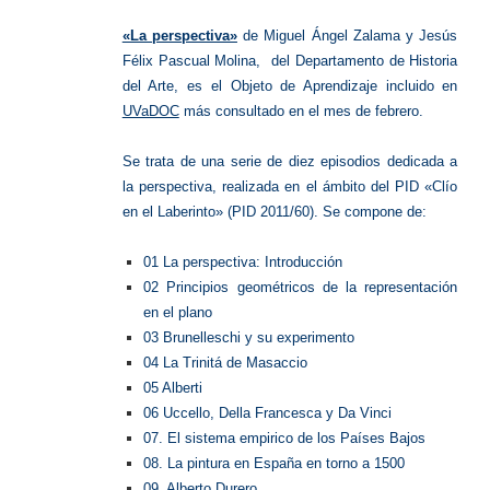
perspect
«La perspectiva»
de Miguel Ángel Zalama y Jesús
Félix Pascual Molina, del Departamento de Historia
del Arte, es el Objeto de Aprendizaje incluido en
UVaDOC
más consultado en el mes de febrero.
Se trata de una serie de diez episodios dedicada a
la perspectiva, realizada en el ámbito del PID «Clío
en el Laberinto» (PID 2011/60). Se compone de:
01 La perspectiva: Introducción
02 Principios geométricos de la representación
en el plano
03 Brunelleschi y su experimento
04 La Trinitá de Masaccio
05 Alberti
06 Uccello, Della Francesca y Da Vinci
07. El sistema empirico de los Países Bajos
08. La pintura en España en torno a 1500
09. Alberto Durero