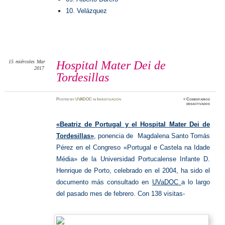
10. Velázquez
15
miércoles
Mar
Hospital Mater Dei de
2017
Tordesillas
Posted
by
UVADOC
in
Investigación
≈
Comentarios
en
desactivados
Hospita
Mater
Dei
de
«Beatriz de Portugal y el Hospital Mater Dei de
Tordesi
Tordesillas»
, ponencia de Magdalena Santo Tomás
Pérez en el Congreso «Portugal e Castela na Idade
Média» de la Universidad Portucalense Infante D.
Henrique de Porto, celebrado en el 2004, ha sido el
documento más consultado en
UVaDOC
a lo largo
del pasado mes de febrero. Con 138 visitas-