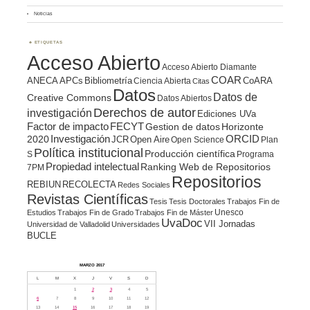
Noticias
ETIQUETAS
Acceso Abierto
Acceso Abierto Diamante
COAR
ANECA
APCs
Bibliometría
CoARA
Ciencia Abierta
Citas
Datos
Datos de
Creative Commons
Datos Abiertos
Derechos de autor
investigación
Ediciones UVa
Factor de impacto
FECYT
Gestion de datos
Horizonte
ORCID
2020
Investigación
JCR
Open Aire
Open Science
Plan
Política institucional
Producción científica
S
Programa
Propiedad intelectual
Ranking Web de Repositorios
7PM
Repositorios
REBIUN
RECOLECTA
Redes Sociales
Revistas Científicas
Tesis
Tesis Doctorales
Trabajos Fin de
Unesco
Estudios
Trabajos Fin de Grado
Trabajos Fin de Máster
UvaDoc
VII Jornadas
Universidad de Valladolid
Universidades
BUCLE
MARZO 2017
L
M
X
J
V
S
D
1
2
3
4
5
6
7
8
9
10
11
12
13
14
15
16
17
18
19