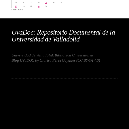
20
21
22
23
24
25
26
27
28
29
30
31
« Feb
Abr »
UvaDoc: Repositorio Documental de la
Universidad de Valladolid
Universidad de Valladolid. Biblioteca Universitaria
Blog UVaDOC by Clarisa Pérez Goyanes (
CC BY-SA 4.0
)