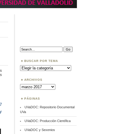
Search:
BUSCAR POR TEMA
Buscar
por
s
Tema
en
s
Exploración
ARCHIVOS
neurológica
Archivos
PÁGINAS
7
UVaDOC: Repositorio Documental
y
UVa
UVaDOC: Producción Científica
UVaDOC y Sexenios