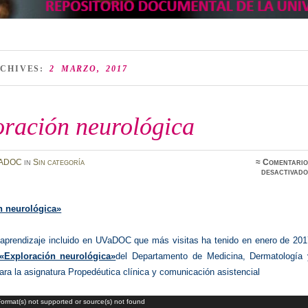
RCHIVES:
2 MARZO, 2017
oración neurológica
ADOC
in
Sin categoría
≈
Comentario
desactivado
n neurológica»
 aprendizaje incluido en UVaDOC que más visitas ha tenido en enero de 201
«Exploración neurológica»
del Departamento de Medicina, Dermatología 
ara la asignatura Propedéutica clínica y comunicación asistencial
Format(s) not supported or source(s) not found