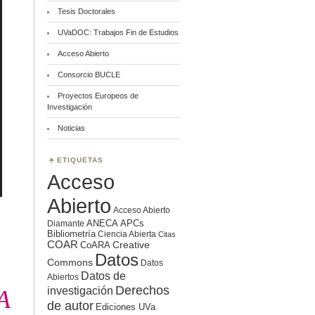
Tesis Doctorales
UVaDOC: Trabajos Fin de Estudios
Acceso Abierto
Consorcio BUCLE
Proyectos Europeos de
Investigación
Noticias
ETIQUETAS
Acceso
Abierto
Acceso Abierto
ANECA
APCs
Diamante
Bibliometría
Ciencia Abierta
Citas
COAR
Creative
CoARA
Datos
Commons
Datos
Datos de
Abiertos
Derechos
investigación
A
de autor
Ediciones UVa