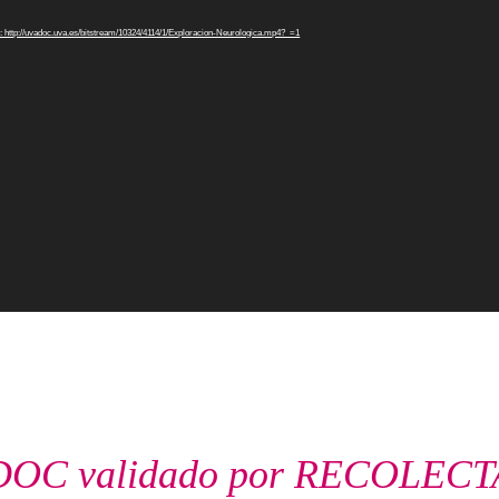
: http://uvadoc.uva.es/bitstream/10324/4114/1/Exploracion-Neurologica.mp4?_=1
OC validado por RECOLECT