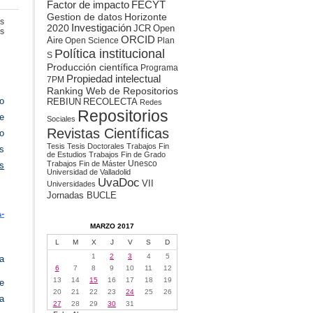
Factor de impacto
FECYT
Gestion de datos
Horizonte
s
2020
Investigación
JCR
Open
en
s
ORCID
Aire
UVaDOC
Open Science
Plan
validado
Política institucional
S
por
Producción científica
Programa
RECOLECTA
Propiedad intelectual
7PM
Ranking Web de Repositorios
o
REBIUN
RECOLECTA
Redes
Repositorios
te
Sociales
Revistas Científicas
o
Tesis
Tesis Doctorales
Trabajos Fin
es
de Estudios
Trabajos Fin de Grado
Unesco
Trabajos Fin de Máster
s
Universidad de Valladolid
UvaDoc
VII
Universidades
Jornadas BUCLE
-
MARZO 2017
L
M
X
J
V
S
D
1
2
3
4
5
a
6
7
8
9
10
11
12
13
14
15
16
17
18
19
ue
20
21
22
23
24
25
26
na
27
28
29
30
31