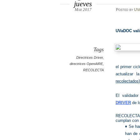
jueves
Mar 2017
Posted
by
UV
UVaDOC val
Tags
Directrices Driver
,
directrices OpenAIRE
,
el primer cic
RECOLECTA
actualizar l
recolectados
El validado
DRIVER
de l
RECOLECTA g
cumplan con l
♦ Se ha
han de c