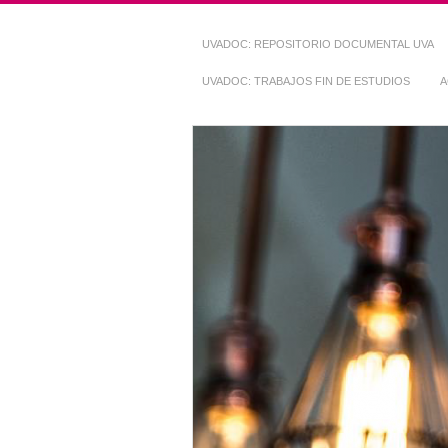
UVADOC: REPOSITORIO DOCUMENTAL UVA
UVADOC: TRABAJOS FIN DE ESTUDIOS
A
Repositorio Do
~ UVaDOC