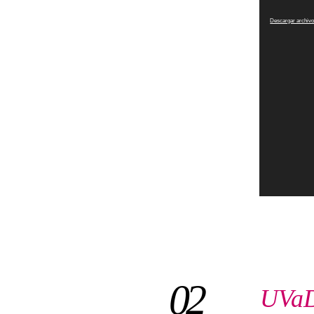
de
vídeo
Descargar archivo
02
UVaD