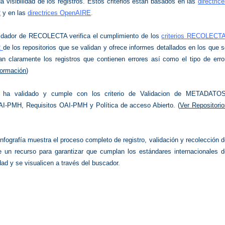
 visibilidad de los registros. Estos criterios están basados en las
directric
R
y en las
directrices OpenAIRE
.
lidador de RECOLECTA verifica el cumplimiento de los
criterios RECOLECTA
R
de los repositorios que se validan y ofrece informes detallados en los que 
can claramente los registros que contienen errores así como el tipo de erro
formación
)
 ha validado y cumple con los criterio de Validacion de METADATOS
AI-PMH, Requisitos OAI-PMH y Política de acceso Abierto. (
Ver Repositori
)
infografía muestra el proceso completo de registro, validación y recolección 
 un recurso para garantizar que cumplan los estándares internacionales d
idad y se visualicen a través del buscador.