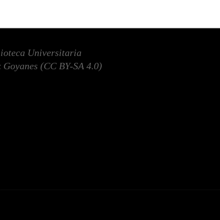
lioteca Universitaria
 Goyanes (
CC BY-SA 4.0
)