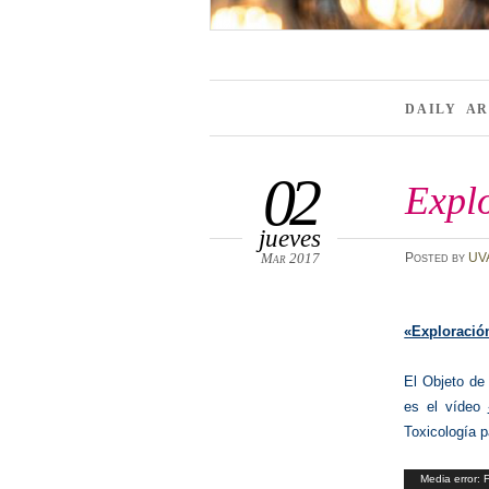
DAILY A
02
Expl
jueves
Mar 2017
Posted
by
UV
«Exploració
El Objeto de
es el vídeo
Toxicología p
Reproductor
Media error: 