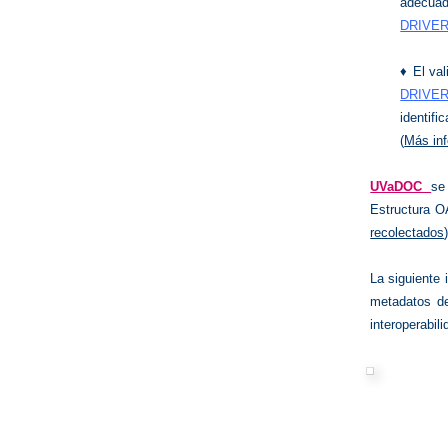
adecuada
DRIVE
♦ El va
DRIVE
identifi
(
Más in
UVaDOC
se
Estructura O
recolectados
La siguiente 
metadatos de
interoperabil