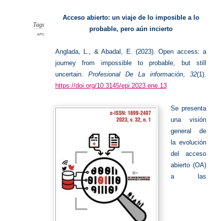
Acceso
abierto.
APCs
Acceso abierto: un viaje de lo imposible a lo
Tags
probable, pero aún incierto
APC
Anglada, L., & Abadal, E. (2023). Open access: a
journey from impossible to probable, but still
uncertain.
Profesional De La información
,
32
(1).
https://doi.org/10.3145/epi.2023.ene.13
Se presenta
una visión
general de
la evolución
del acceso
abierto (OA)
a las