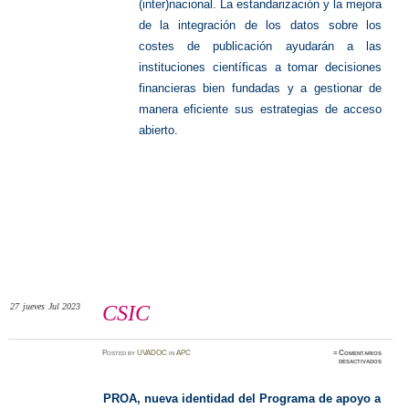
(inter)nacional. La estandarización y la mejora
de la integración de los datos sobre los
costes de publicación ayudarán a las
instituciones científicas a tomar decisiones
financieras bien fundadas y a gestionar de
manera eficiente sus estrategias de acceso
abierto.
27
jueves
Jul 2023
CSIC
Posted
by
UVADOC
in
APC
≈
Comentarios
en
desactivados
CSIC
PROA, nueva identidad del Programa de apoyo a