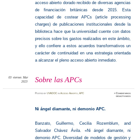
acceso abierto dorado recibido de diversas agencias
de financiación británicas desde 2015. Esta
capacidad de costear APCs (article processing
charges) de publicaciones institucionales desde la
biblioteca hace que la universidad cuente con datos
precisos sobre los gastos realizados en este ámbito,
y ello confiere a estos acuerdos transformativos un
carácter de continuidad en una estrategia orientada
a alcanzar el pleno acceso abierto inmediato.
03
viernes
Mar
Sobre las APCs
2023
Posted
by
UVADOC
in
Acceso Abierto
,
APC
≈
Comentarios
en
desactivados
Sobre
las
APCs
Ni ángel diamante, ni demonio APC.
Banzato, Guillermo, Cecilia Rozemblum, and
Salvador Chávez Ávila. «Ni ángel diamante, ni
demonio APC. Diversidad de modelos de gestión y