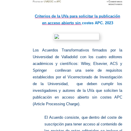
Posted
by
UVADOC
in
APC
≈
Comentarios
en
desactivados
Criteri
APC:
2023
Criterios de la UVa para solicitar la publicación
en acceso abierto sin
costes APC. 2023
Los Acuerdos Transformativos firmados por la
Universidad de Valladolid con los cuatro editores
académicos y científicos: Wiley, Elsevier, ACS y
Springer conllevan una serie de requisitos
establecidos por el Vicerrectorado de Investigación
de la Universidad, que deben cumplir los
investigadores y autores de la UVa que soliciten la
publicación en acceso abierto sin costes APC
(Article Processing Charge).
El Acuerdo consiste, que dentro del coste de
suscripción para tener acceso al contenido de
las revistas de estas editoriales se incluye el