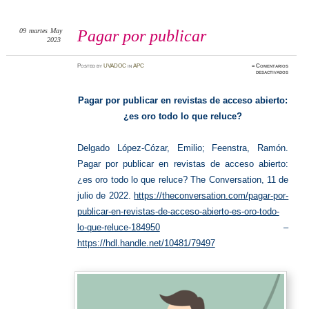
09
martes
May
Pagar por publicar
2023
Posted
by
UVADOC
in
APC
≈
Comentarios
en
desactivados
Pagar
por
publicar
Pagar por publicar en revistas de acceso abierto:
¿es oro todo lo que reluce?
Delgado López-Cózar, Emilio; Feenstra, Ramón.
Pagar por publicar en revistas de acceso abierto:
¿es oro todo lo que reluce? The Conversation, 11 de
julio de 2022.
https://theconversation.com/pagar-por-
publicar-en-revistas-de-acceso-abierto-es-oro-todo-
lo-que-reluce-184950
–
https://hdl.handle.net/10481/79497