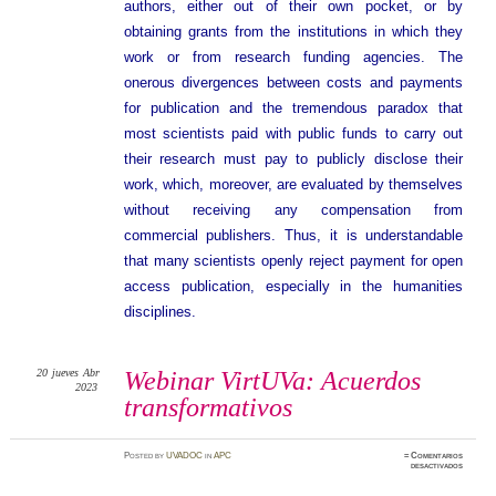
authors, either out of their own pocket, or by
obtaining grants from the institutions in which they
work or from research funding agencies. The
onerous divergences between costs and payments
for publication and the tremendous paradox that
most scientists paid with public funds to carry out
their research must pay to publicly disclose their
work, which, moreover, are evaluated by themselves
without receiving any compensation from
commercial publishers. Thus, it is understandable
that many scientists openly reject payment for open
access publication, especially in the humanities
disciplines.
20
jueves
Abr
Webinar VirtUVa: Acuerdos
2023
transformativos
Posted
by
UVADOC
in
APC
≈
Comentarios
en
desactivados
Webinar
VirtUVa
Acuerdo