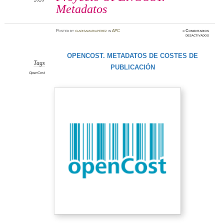
Metadatos
Posted
by
clarisamariaperez
in
APC
≈
Comentarios
en
desactivados
Proyect
OPENCO
Metada
OPENCOST. METADATOS DE COSTES DE
Tags
PUBLICACIÓN
OpenCost