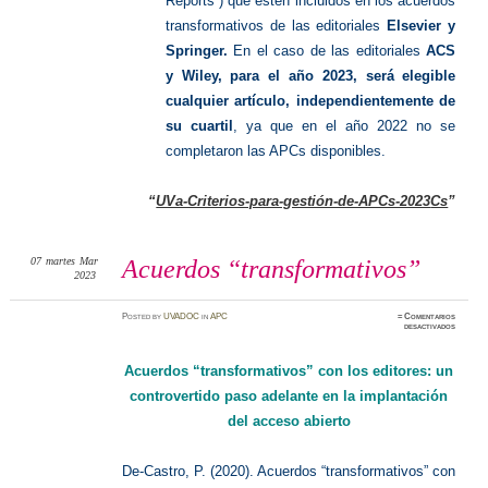
Reports”) que estén incluidos en los acuerdos
transformativos de las editoriales
Elsevier y
Springer.
En el caso de las editoriales
ACS
y Wiley, para el año 2023, será elegible
cualquier artículo, independientemente de
su cuartil
, ya que en el año 2022 no se
completaron las APCs disponibles.
“
UVa-Criterios-para-gestión-de-APCs-2023
Cs
”
07
martes
Mar
Acuerdos “transformativos”
2023
Posted
by
UVADOC
in
APC
≈
Comentarios
en
desactivados
Acuerdo
“transf
Acuerdos “transformativos” con los editores: un
controvertido paso adelante en la implantación
del acceso abierto
De-Castro, P. (2020). Acuerdos “transformativos” con