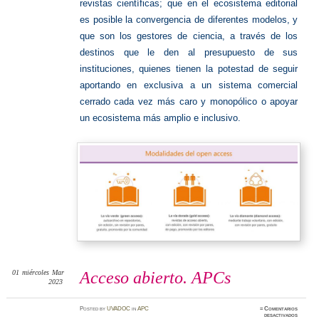
revistas científicas; que en el ecosistema editorial
es posible la convergencia de diferentes modelos, y
que son los gestores de ciencia, a través de los
destinos que le den al presupuesto de sus
instituciones, quienes tienen la potestad de seguir
aportando en exclusiva a un sistema comercial
cerrado cada vez más caro y monopólico o apoyar
un ecosistema más amplio e inclusivo.
01
miércoles
Mar
Acceso abierto. APCs
2023
Posted
by
UVADOC
in
APC
≈
Comentarios
en
desactivados