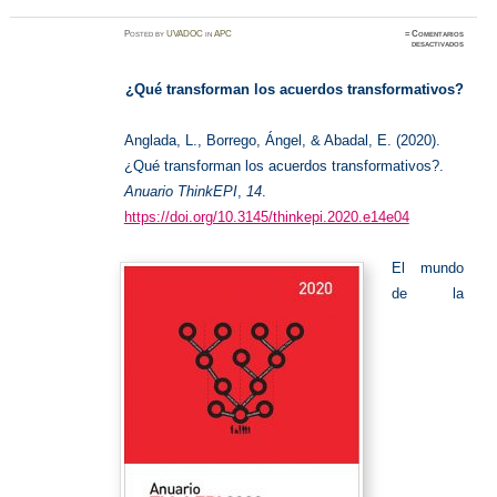
Posted
by
UVADOC
in
APC
≈
Comentarios
en
desactivados
Acuerdo
transfo
¿Qué transforman los acuerdos transformativos?
Anglada, L., Borrego, Ángel, & Abadal, E. (2020).
¿Qué transforman los acuerdos transformativos?.
Anuario ThinkEPI
,
14
.
https://doi.org/10.3145/thinkepi.2020.e14e04
El mundo
de la