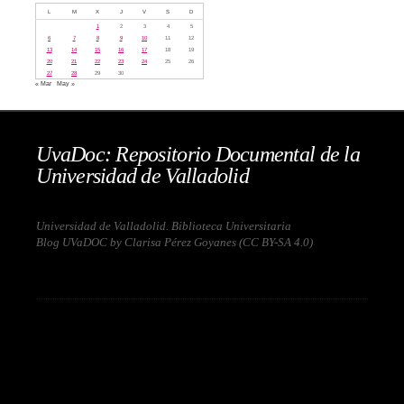
L
M
X
J
V
S
D
1
2
3
4
5
6
7
8
9
10
11
12
13
14
15
16
17
18
19
20
21
22
23
24
25
26
27
28
29
30
« Mar
May »
UvaDoc: Repositorio Documental de la
Universidad de Valladolid
Universidad de Valladolid. Biblioteca Universitaria
Blog UVaDOC by Clarisa Pérez Goyanes (
CC BY-SA 4.0
)