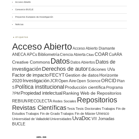
Acceso Abierto
Consorcio BUCLE
Proyectos Europeos de Investigación
Noticias
ETIQUETAS
Acceso Abierto
Acceso Abierto Diamante
COAR
ANECA
APCs
Bibliometría
CoARA
Ciencia Abierta
Citas
Datos
Datos de
Creative Commons
Datos Abiertos
Derechos de autor
investigación
Ediciones UVa
Factor de impacto
FECYT
Gestion de datos
Horizonte
ORCID
2020
Investigación
JCR
Open Aire
Open Science
Plan
Política institucional
Producción científica
S
Programa
Propiedad intelectual
Ranking Web de Repositorios
7PM
Repositorios
REBIUN
RECOLECTA
Redes Sociales
Revistas Científicas
Tesis
Tesis Doctorales
Trabajos Fin de
Unesco
Estudios
Trabajos Fin de Grado
Trabajos Fin de Máster
UvaDoc
VII Jornadas
Universidad de Valladolid
Universidades
BUCLE
ABRIL 2026