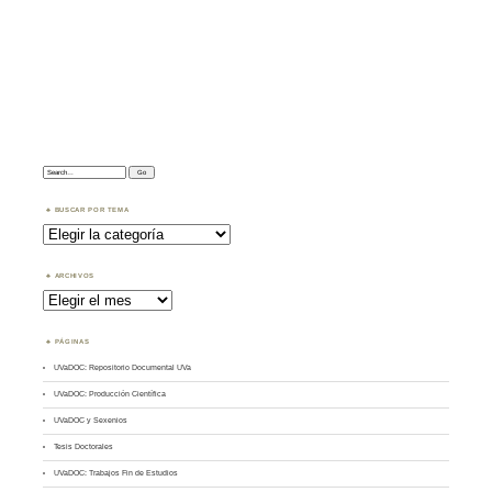
Search:
BUSCAR POR TEMA
Buscar
por
Tema
ARCHIVOS
Archivos
PÁGINAS
UVaDOC: Repositorio Documental UVa
UVaDOC: Producción Científica
UVaDOC y Sexenios
Tesis Doctorales
UVaDOC: Trabajos Fin de Estudios