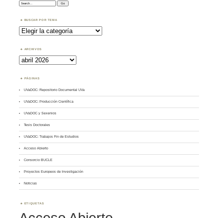
Search:
BUSCAR POR TEMA
Buscar
por
Tema
ARCHIVOS
Archivos
PÁGINAS
UVaDOC: Repositorio Documental UVa
UVaDOC: Producción Científica
UVaDOC y Sexenios
Tesis Doctorales
UVaDOC: Trabajos Fin de Estudios
Acceso Abierto
Consorcio BUCLE
Proyectos Europeos de Investigación
Noticias
ETIQUETAS
Acceso Abierto