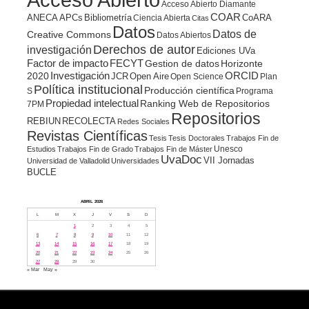
Acceso Abierto Diamante
COAR
ANECA
APCs
Bibliometría
CoARA
Ciencia Abierta
Citas
Datos
Datos de
Creative Commons
Datos Abiertos
Derechos de autor
investigación
Ediciones UVa
Factor de impacto
FECYT
Gestion de datos
Horizonte
ORCID
2020
Investigación
JCR
Open Aire
Open Science
Plan
Política institucional
Producción científica
S
Programa
Propiedad intelectual
Ranking Web de Repositorios
7PM
Repositorios
REBIUN
RECOLECTA
Redes Sociales
Revistas Científicas
Tesis
Tesis Doctorales
Trabajos Fin de
Unesco
Estudios
Trabajos Fin de Grado
Trabajos Fin de Máster
UvaDoc
VII Jornadas
Universidad de Valladolid
Universidades
BUCLE
ABRIL 2026
L
M
X
J
V
S
D
1
2
3
4
5
6
7
8
9
10
11
12
13
14
15
16
17
18
19
20
21
22
23
24
25
26
27
28
29
30
« Mar
May »