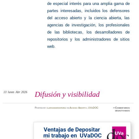
de especial interés para una amplia gama de
partes interesadas, incluidos los defensores
del acceso abierto y la ciencia abierta, las
agencias de investigación, los profesionales
de las bibliotecas, los desarrolladores de
repositorios y los administradores de sitios
web.
13
lunes
Abr 2026
Difusión y visibilidad
Posted
by
clarisamariaperez
in
Acceso Abierto
,
UVaDOC
≈
Comentarios
en
desactivados
Difusió
y
visibilid