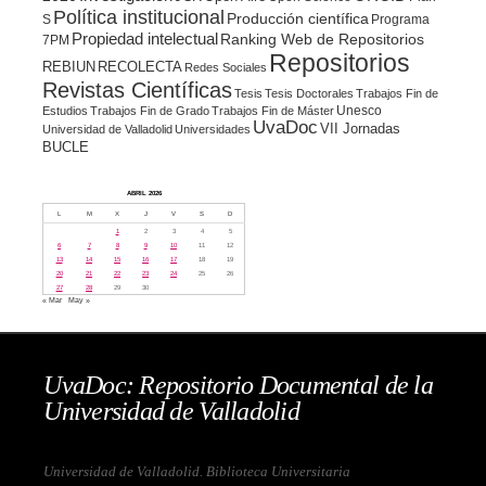
Política institucional
Producción científica
S
Programa
Propiedad intelectual
Ranking Web de Repositorios
7PM
Repositorios
REBIUN
RECOLECTA
Redes Sociales
Revistas Científicas
Tesis
Tesis Doctorales
Trabajos Fin de
Unesco
Estudios
Trabajos Fin de Grado
Trabajos Fin de Máster
UvaDoc
VII Jornadas
Universidad de Valladolid
Universidades
BUCLE
ABRIL 2026
L
M
X
J
V
S
D
1
2
3
4
5
6
7
8
9
10
11
12
13
14
15
16
17
18
19
20
21
22
23
24
25
26
27
28
29
30
« Mar
May »
UvaDoc: Repositorio Documental de la
Universidad de Valladolid
Universidad de Valladolid. Biblioteca Universitaria