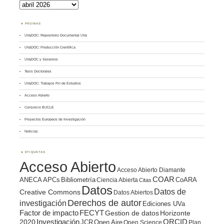
Archivos
PÁGINAS
UVaDOC: Repositorio Documental UVa
UVaDOC: Producción Científica
UVaDOC y Sexenios
Tesis Doctorales
UVaDOC: Trabajos Fin de Estudios
Acceso Abierto
Consorcio BUCLE
Proyectos Europeos de Investigación
Noticias
ETIQUETAS
Acceso Abierto
Acceso Abierto Diamante
COAR
ANECA
APCs
Bibliometría
CoARA
Ciencia Abierta
Citas
Datos
Datos de
Creative Commons
Datos Abiertos
Derechos de autor
investigación
Ediciones UVa
Factor de impacto
FECYT
Gestion de datos
Horizonte
ORCID
2020
Investigación
JCR
Open Aire
Open Science
Plan