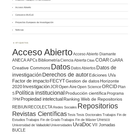
Acceso Abierto
Consorcio BUCLE
Proyectos Europeos de Investigación
Noticias
ETIQUETAS
Acceso Abierto
Acceso Abierto Diamante
COAR
ANECA
APCs
Bibliometría
CoARA
Ciencia Abierta
Citas
Datos
Datos de
Creative Commons
Datos Abiertos
Derechos de autor
investigación
Ediciones UVa
Factor de impacto
FECYT
Gestion de datos
Horizonte
ORCID
2020
Investigación
JCR
Open Aire
Open Science
Plan
Política institucional
Producción científica
S
Programa
Propiedad intelectual
Ranking Web de Repositorios
7PM
Repositorios
REBIUN
RECOLECTA
Redes Sociales
Revistas Científicas
Tesis
Tesis Doctorales
Trabajos Fin de
Unesco
Estudios
Trabajos Fin de Grado
Trabajos Fin de Máster
UvaDoc
VII Jornadas
Universidad de Valladolid
Universidades
BUCLE