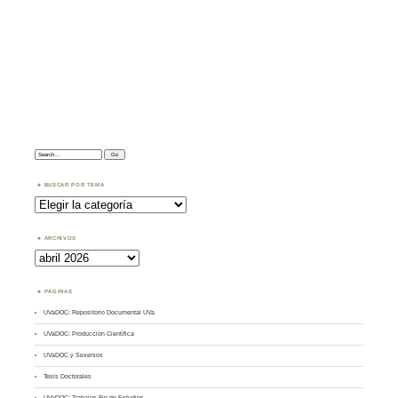
Search:
BUSCAR POR TEMA
Buscar
por
Tema
ARCHIVOS
Archivos
PÁGINAS
UVaDOC: Repositorio Documental UVa
UVaDOC: Producción Científica
UVaDOC y Sexenios
Tesis Doctorales
UVaDOC: Trabajos Fin de Estudios