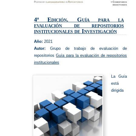
Posted
by
clarisamariaperez
in
Repositorios
≈
Comentarios
en
desactivados
Guía
para
la
evaluac
4ª Edición. Guía para la
de
reposit
evaluación de repositorios
institucionales de Investigación
Año:
2021
Autor:
Grupo de trabajo de evaluación de
repositorios
Guía para la evaluación de repositorios
institucionales
La Guía
está
dirigida