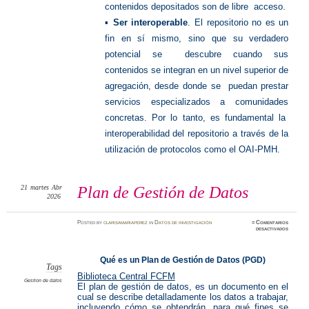
contenidos depositados son de libre acceso.
▪
Ser interoperable
. El repositorio no es un
fin en sí mismo, sino que su verdadero
potencial se descubre cuando sus
contenidos se integran en un nivel superior de
agregación, desde donde se puedan prestar
servicios especializados a comunidades
concretas. Por lo tanto, es fundamental la
interoperabilidad del repositorio a través de la
utilización de protocolos como el OAI-PMH.
21
martes
Abr
Plan de Gestión de Datos
2026
Posted
by
clarisamariaperez
in
Datos de investigación
≈
Comentarios
en
desactivados
Plan
de
Gestión
de
Qué es un Plan de Gestión de Datos (PGD)
Datos
Tags
Biblioteca Central FCFM
Gestion de datos
El plan de gestión de datos, es un documento en el
cual se describe detalladamente los datos a trabajar,
incluyendo cómo se obtendrán, para qué fines se