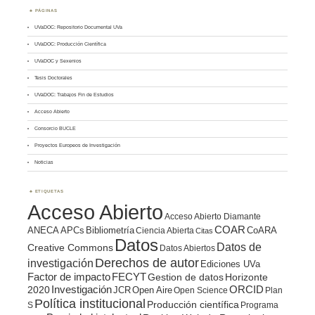
PÁGINAS
UVaDOC: Repositorio Documental UVa
UVaDOC: Producción Científica
UVaDOC y Sexenios
Tesis Doctorales
UVaDOC: Trabajos Fin de Estudios
Acceso Abierto
Consorcio BUCLE
Proyectos Europeos de Investigación
Noticias
ETIQUETAS
Acceso Abierto
Acceso Abierto Diamante
COAR
ANECA
APCs
Bibliometría
CoARA
Ciencia Abierta
Citas
Datos
Datos de
Creative Commons
Datos Abiertos
Derechos de autor
investigación
Ediciones UVa
Factor de impacto
FECYT
Gestion de datos
Horizonte
ORCID
2020
Investigación
JCR
Open Aire
Open Science
Plan
Política institucional
Producción científica
S
Programa