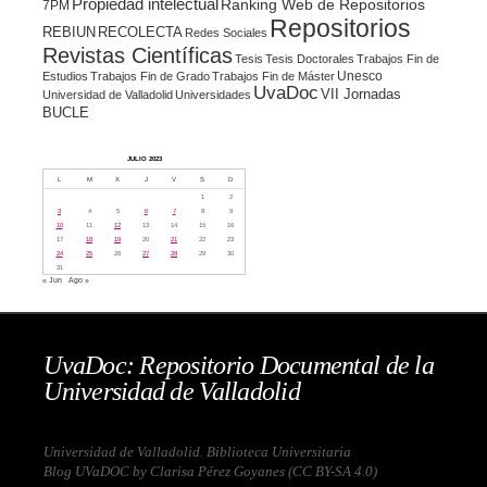
Propiedad intelectual
Ranking Web de Repositorios
7PM
Repositorios
REBIUN
RECOLECTA
Redes Sociales
Revistas Científicas
Tesis
Tesis Doctorales
Trabajos Fin de
Unesco
Estudios
Trabajos Fin de Grado
Trabajos Fin de Máster
UvaDoc
VII Jornadas
Universidad de Valladolid
Universidades
BUCLE
JULIO 2023
L
M
X
J
V
S
D
1
2
3
4
5
6
7
8
9
10
11
12
13
14
15
16
17
18
19
20
21
22
23
24
25
26
27
28
29
30
31
« Jun
Ago »
UvaDoc: Repositorio Documental de la
Universidad de Valladolid
Universidad de Valladolid. Biblioteca Universitaria
Blog UVaDOC by Clarisa Pérez Goyanes (
CC BY-SA 4.0
)