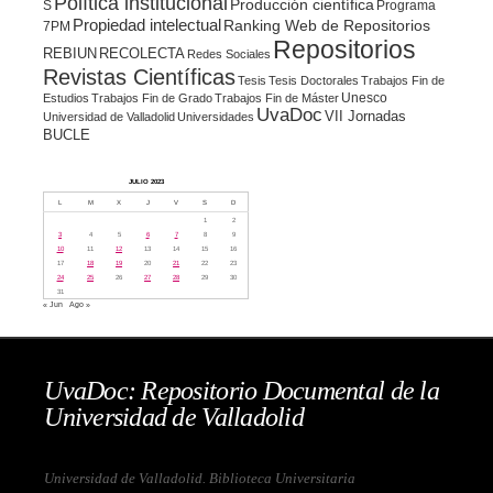
Política institucional
Producción científica
S
Programa
Propiedad intelectual
Ranking Web de Repositorios
7PM
Repositorios
REBIUN
RECOLECTA
Redes Sociales
Revistas Científicas
Tesis
Tesis Doctorales
Trabajos Fin de
Unesco
Estudios
Trabajos Fin de Grado
Trabajos Fin de Máster
UvaDoc
VII Jornadas
Universidad de Valladolid
Universidades
BUCLE
JULIO 2023
L
M
X
J
V
S
D
1
2
3
4
5
6
7
8
9
10
11
12
13
14
15
16
17
18
19
20
21
22
23
24
25
26
27
28
29
30
31
« Jun
Ago »
UvaDoc: Repositorio Documental de la
Universidad de Valladolid
Universidad de Valladolid. Biblioteca Universitaria