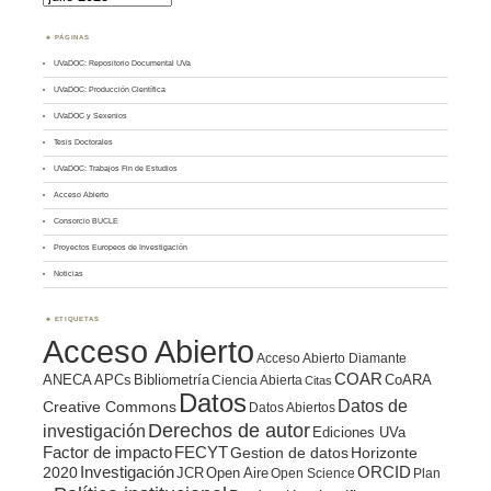
PÁGINAS
UVaDOC: Repositorio Documental UVa
UVaDOC: Producción Científica
UVaDOC y Sexenios
Tesis Doctorales
UVaDOC: Trabajos Fin de Estudios
Acceso Abierto
Consorcio BUCLE
Proyectos Europeos de Investigación
Noticias
ETIQUETAS
Acceso Abierto
Acceso Abierto Diamante
COAR
ANECA
APCs
Bibliometría
CoARA
Ciencia Abierta
Citas
Datos
Datos de
Creative Commons
Datos Abiertos
Derechos de autor
investigación
Ediciones UVa
Factor de impacto
FECYT
Gestion de datos
Horizonte
ORCID
2020
Investigación
JCR
Open Aire
Open Science
Plan