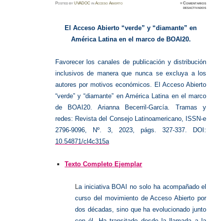
Posted
by
UVADOC
in
Acceso Abierto
≈
Comentarios
en
desactivados
El
Acceso
Abierto
“verde”
El Acceso Abierto “verde” y “diamante” en
y
“diaman
América Latina en el marco de BOAI20.
Favorecer los canales de publicación y distribución
inclusivos de manera que nunca se excluya a los
autores por motivos económicos. El Acceso Abierto
“verde” y “diamante” en América Latina en el marco
de BOAI20. Arianna Becerril-García.
Tramas y
redes: Revista del Consejo
Latinoamericano
, ISSN-e
2796-9096, Nº. 3, 2023, págs. 327-337. DOI:
10.54871/cl4c315a
Texto Completo Ejemplar
L
a iniciativa BOAI no solo ha acompañado el
curso del movimiento de Acceso Abierto por
dos décadas, sino que ha evolucionado junto
con él. Ha transitado desde la llamada a la