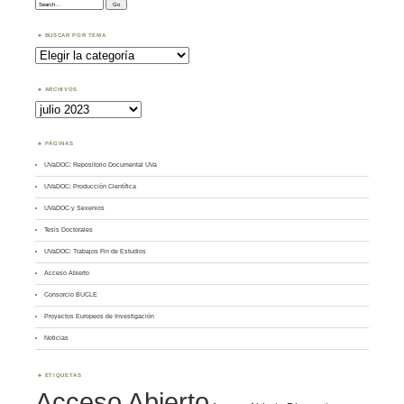
Search:
BUSCAR POR TEMA
Buscar
por
Tema
ARCHIVOS
Archivos
PÁGINAS
UVaDOC: Repositorio Documental UVa
UVaDOC: Producción Científica
UVaDOC y Sexenios
Tesis Doctorales
UVaDOC: Trabajos Fin de Estudios
Acceso Abierto
Consorcio BUCLE
Proyectos Europeos de Investigación
Noticias
ETIQUETAS
Acceso Abierto