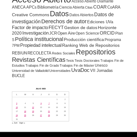
Acceso Abierto Diamante
COAR
ANECA
APCs
Bibliometría
CoARA
Ciencia Abierta
Citas
Datos
Datos de
Creative Commons
Datos Abiertos
Derechos de autor
investigación
Ediciones UVa
Factor de impacto
FECYT
Gestion de datos
Horizonte
ORCID
2020
Investigación
JCR
Open Aire
Open Science
Plan
Política institucional
Producción científica
S
Programa
Propiedad intelectual
Ranking Web de Repositorios
7PM
Repositorios
REBIUN
RECOLECTA
Redes Sociales
Revistas Científicas
Tesis
Tesis Doctorales
Trabajos Fin de
Unesco
Estudios
Trabajos Fin de Grado
Trabajos Fin de Máster
UvaDoc
VII Jornadas
Universidad de Valladolid
Universidades
BUCLE
JULIO 2023
L
M
X
J
V
S
D
1
2
3
4
5
6
7
8
9
10
11
12
13
14
15
16
17
18
19
20
21
22
23
24
25
26
27
28
29
30
31
« Jun
Ago »