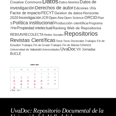
Datos
Datos de
Creative Commons
Datos Abiertos
Derechos de autor
investigación
Ediciones UVa
Factor de impacto
FECYT
Gestion de datos
Horizonte
ORCID
2020
Investigación
JCR
Open Aire
Open Science
Plan
Política institucional
Producción científica
S
Programa
Propiedad intelectual
Ranking Web de Repositorios
7PM
Repositorios
REBIUN
RECOLECTA
Redes Sociales
Revistas Científicas
Tesis
Tesis Doctorales
Trabajos Fin de
Unesco
Estudios
Trabajos Fin de Grado
Trabajos Fin de Máster
UvaDoc
VII Jornadas
Universidad de Valladolid
Universidades
BUCLE
JUNIO 2023
L
M
X
J
V
S
D
1
2
3
4
5
6
7
8
9
10
11
12
13
14
15
16
17
18
19
20
21
22
23
24
25
26
27
28
29
30
« May
Jul »
UvaDoc: Repositorio Documental de la