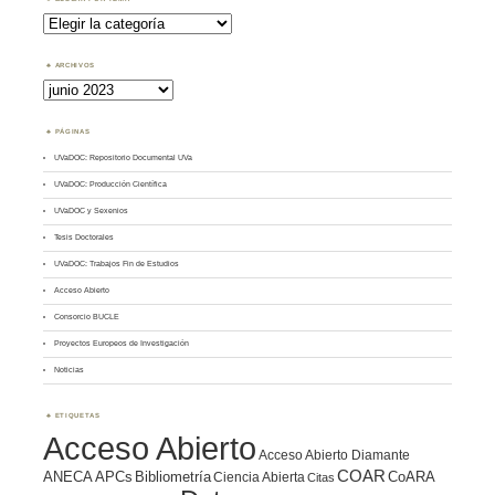
Buscar
por
Tema
ARCHIVOS
Archivos
PÁGINAS
UVaDOC: Repositorio Documental UVa
UVaDOC: Producción Científica
UVaDOC y Sexenios
Tesis Doctorales
UVaDOC: Trabajos Fin de Estudios
Acceso Abierto
Consorcio BUCLE
Proyectos Europeos de Investigación
Noticias
ETIQUETAS
Acceso Abierto
Acceso Abierto Diamante
COAR
ANECA
APCs
Bibliometría
CoARA
Ciencia Abierta
Citas