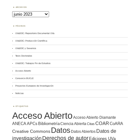
ARCHIVOS
Archivos
PÁGINAS
UVaDOC: Repositorio Documental UVa
UVaDOC: Producción Científica
UVaDOC y Sexenios
Tesis Doctorales
UVaDOC: Trabajos Fin de Estudios
Acceso Abierto
Consorcio BUCLE
Proyectos Europeos de Investigación
Noticias
ETIQUETAS
Acceso Abierto
Acceso Abierto Diamante
COAR
ANECA
APCs
Bibliometría
CoARA
Ciencia Abierta
Citas
Datos
Datos de
Creative Commons
Datos Abiertos
Derechos de autor
investigación
Ediciones UVa