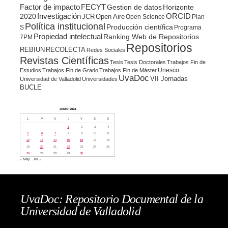
Factor de impacto
FECYT
Gestion de datos
Horizonte
ORCID
2020
Investigación
JCR
Open Aire
Open Science
Plan
Política institucional
Producción científica
S
Programa
Propiedad intelectual
Ranking Web de Repositorios
7PM
Repositorios
REBIUN
RECOLECTA
Redes Sociales
Revistas Científicas
Tesis
Tesis Doctorales
Trabajos Fin de
Unesco
Estudios
Trabajos Fin de Grado
Trabajos Fin de Máster
UvaDoc
VII Jornadas
Universidad de Valladolid
Universidades
BUCLE
JUNIO 2023
L
M
X
J
V
S
D
1
2
3
4
5
6
7
8
9
10
11
12
13
14
15
16
17
18
19
20
21
22
23
24
25
26
27
28
29
30
« May
Jul »
UvaDoc: Repositorio Documental de la
Universidad de Valladolid