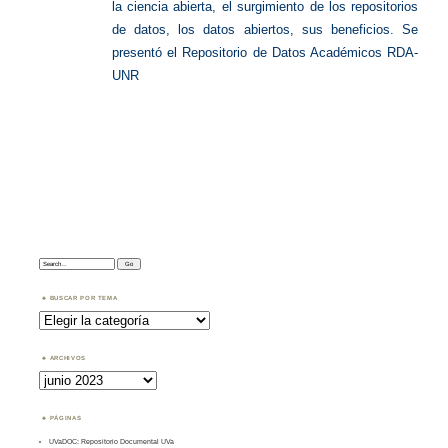
la ciencia abierta, el surgimiento de los repositorios
de datos, los datos abiertos, sus beneficios. Se
presentó el Repositorio de Datos Académicos RDA-
UNR
Search:
BUSCAR POR TEMA
Buscar
por
Tema
ARCHIVOS
Archivos
PÁGINAS
UVaDOC: Repositorio Documental UVa