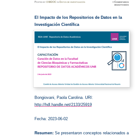
Posted
by
UVADOC
in
Datos de investigación
≈
Comentarios
en
desactivados
Datos
en
la
Investig
El Impacto de los Repositorios de Datos en la
Científi
Investigación Científica
Bongiovani, Paola Carolina. URI:
http://hdl.handle.net/2133/25919
Fecha: 2023-06-02
Resumen:
Se presentaron conceptos relacionados a