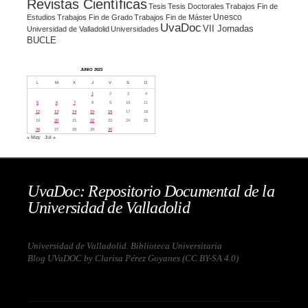
Revistas Científicas
Tesis
Tesis Doctorales
Trabajos Fin de
Unesco
Estudios
Trabajos Fin de Grado
Trabajos Fin de Máster
UvaDoc
VII Jornadas
Universidad de Valladolid
Universidades
BUCLE
JUNIO 2023
L
M
X
J
V
S
D
1
2
3
4
5
6
7
8
9
10
11
12
13
14
15
16
17
18
19
20
21
22
23
24
25
26
27
28
29
30
« May
Jul »
UvaDoc: Repositorio Documental de la
Universidad de Valladolid
Universidad de Valladolid. Biblioteca Universitaria
Blog UVaDOC by Clarisa Pérez Goyanes (
CC BY-SA 4.0
)