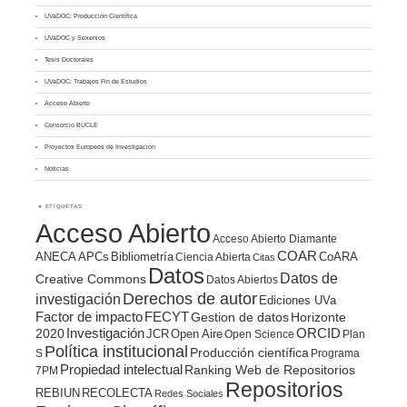
UVaDOC: Producción Científica
UVaDOC y Sexenios
Tesis Doctorales
UVaDOC: Trabajos Fin de Estudios
Acceso Abierto
Consorcio BUCLE
Proyectos Europeos de Investigación
Noticias
ETIQUETAS
Acceso Abierto
Acceso Abierto Diamante
COAR
ANECA
APCs
Bibliometría
CoARA
Ciencia Abierta
Citas
Datos
Datos de
Creative Commons
Datos Abiertos
Derechos de autor
investigación
Ediciones UVa
Factor de impacto
FECYT
Gestion de datos
Horizonte
ORCID
2020
Investigación
JCR
Open Aire
Open Science
Plan
Política institucional
Producción científica
S
Programa
Propiedad intelectual
Ranking Web de Repositorios
7PM
Repositorios
REBIUN
RECOLECTA
Redes Sociales