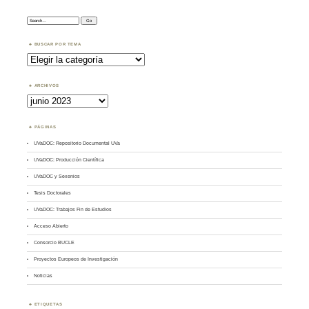
Search:
BUSCAR POR TEMA
Buscar
por
Tema
ARCHIVOS
Archivos
PÁGINAS
UVaDOC: Repositorio Documental UVa
UVaDOC: Producción Científica
UVaDOC y Sexenios
Tesis Doctorales
UVaDOC: Trabajos Fin de Estudios
Acceso Abierto
Consorcio BUCLE
Proyectos Europeos de Investigación
Noticias
ETIQUETAS