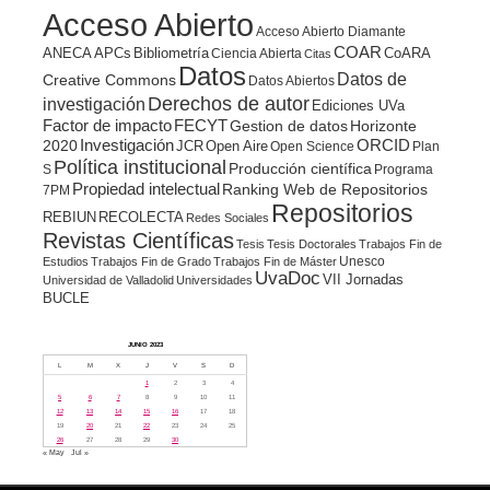
Acceso Abierto
Acceso Abierto Diamante
COAR
ANECA
APCs
Bibliometría
CoARA
Ciencia Abierta
Citas
Datos
Datos de
Creative Commons
Datos Abiertos
Derechos de autor
investigación
Ediciones UVa
Factor de impacto
FECYT
Gestion de datos
Horizonte
ORCID
2020
Investigación
JCR
Open Aire
Open Science
Plan
Política institucional
Producción científica
S
Programa
Propiedad intelectual
Ranking Web de Repositorios
7PM
Repositorios
REBIUN
RECOLECTA
Redes Sociales
Revistas Científicas
Tesis
Tesis Doctorales
Trabajos Fin de
Unesco
Estudios
Trabajos Fin de Grado
Trabajos Fin de Máster
UvaDoc
VII Jornadas
Universidad de Valladolid
Universidades
BUCLE
JUNIO 2023
L
M
X
J
V
S
D
1
2
3
4
5
6
7
8
9
10
11
12
13
14
15
16
17
18
19
20
21
22
23
24
25
26
27
28
29
30
« May
Jul »