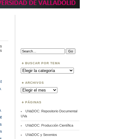
s
en
Search:
s
Data
citation
BUSCAR POR TEMA
Buscar
por
Tema
st
ARCHIVOS
.
Archivos
PÁGINAS
.
UVaDOC: Repositorio Documental
UVa
ut
rs
UVaDOC: Producción Científica
on
UVaDOC y Sexenios
ns