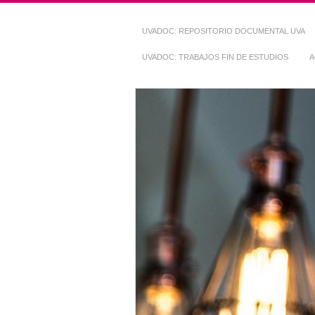
UVADOC: REPOSITORIO DOCUMENTAL UVA
UVADOC: TRABAJOS FIN DE ESTUDIOS
A
Repositorio Do
~ UVaDOC