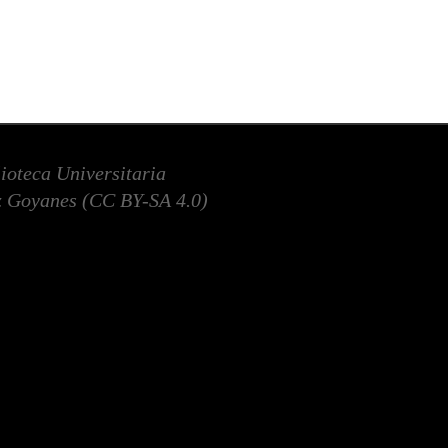
lioteca Universitaria
 Goyanes (
CC BY-SA 4.0
)