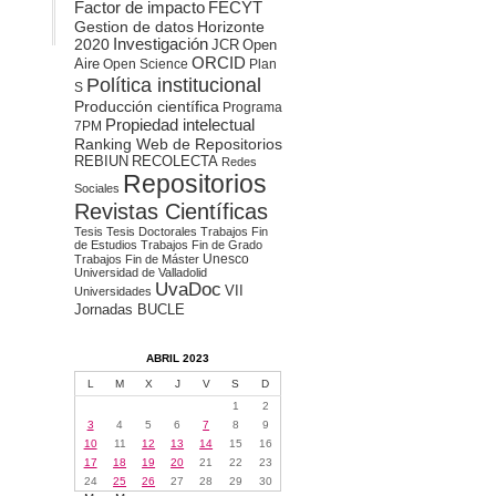
Factor de impacto
FECYT
Gestion de datos
Horizonte
2020
Investigación
JCR
Open
ORCID
Aire
Open Science
Plan
Política institucional
S
Producción científica
Programa
Propiedad intelectual
7PM
Ranking Web de Repositorios
REBIUN
RECOLECTA
Redes
Repositorios
Sociales
Revistas Científicas
Tesis
Tesis Doctorales
Trabajos Fin
de Estudios
Trabajos Fin de Grado
Unesco
Trabajos Fin de Máster
Universidad de Valladolid
UvaDoc
VII
Universidades
Jornadas BUCLE
ABRIL 2023
L
M
X
J
V
S
D
1
2
3
4
5
6
7
8
9
10
11
12
13
14
15
16
17
18
19
20
21
22
23
24
25
26
27
28
29
30