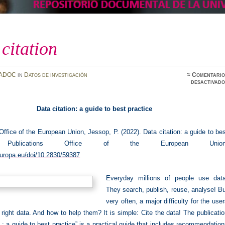
citation
ADOC
in
Datos de investigación
≈
Comentario
desactivado
Data citation: a guide to best practice
Office of the European Union, Jessop, P. (2022). Data citation: a guide to be
e, Publications Office of the European Union
europa.eu/doi/10.2830/59387
Everyday millions of people use data
They search, publish, reuse, analyse! B
very often, a major difficulty for the use
e right data. And how to help them? It is simple: Cite the data! The publicati
n : a guide to best practice” is a practical guide that includes recommendatio