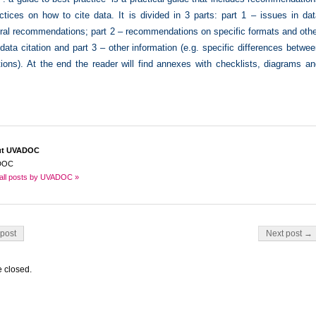
tices on how to cite data. It is divided in 3 parts: part 1 – issues in
dat
eral recommendations; part 2 – recommendations on specific formats and oth
data citation and part 3 – other information (e.g. specific differences betwe
ons). At the end the reader will find annexes with checklists, diagrams an
ut UVADOC
DOC
all posts by UVADOC »
on
post
Next post →
 closed.