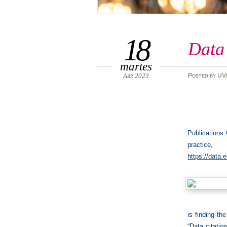
18
Data 
martes
Abr 2023
Posted
by
UV
Publications 
practic
https://data.
is finding th
“Data citatio