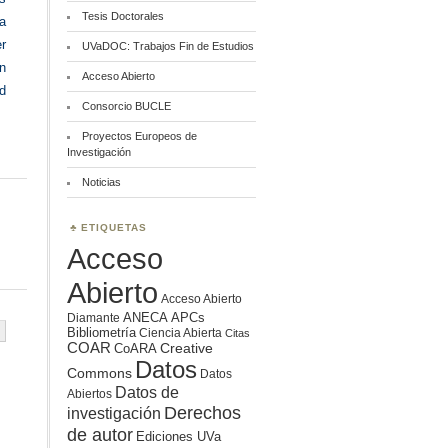
Tesis Doctorales
a
er
UVaDOC: Trabajos Fin de Estudios
en
Acceso Abierto
d
Consorcio BUCLE
Proyectos Europeos de
Investigación
Noticias
ETIQUETAS
Acceso
Abierto
Acceso Abierto
ANECA
APCs
Diamante
Bibliometría
Ciencia Abierta
Citas
COAR
Creative
CoARA
Datos
Commons
Datos
Datos de
Abiertos
Derechos
investigación
de autor
Ediciones UVa