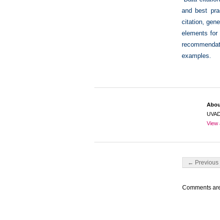
and best prac
citation, gen
elements for 
recommendati
examples.
Abo
UVA
View 
Post navigati
← Previous 
Comments are