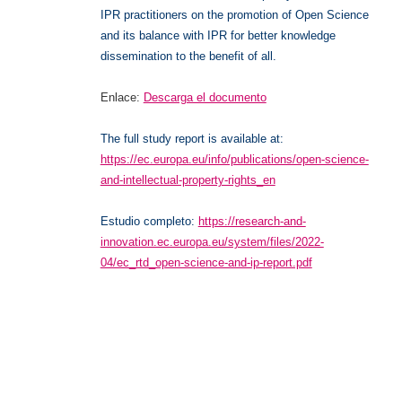
IPR practitioners on the promotion of Open Science
and its balance with IPR for better knowledge
dissemination to the benefit of all.
Enlace:
Descarga el documento
The
full study report
is available
at
:
https://ec.europa.eu/info/publications/open-science-
and-intellectual-property-rights_en
Estudio completo:
https://research-and-
innovation.ec.europa.eu/system/files/2022-
04/ec_rtd_open-science-and-ip-report.pdf