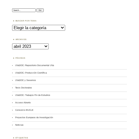
Search:
BUSCAR POR TEMA
Buscar
por
Tema
ARCHIVOS
Archivos
PÁGINAS
UVaDOC: Repositorio Documental UVa
UVaDOC: Producción Científica
UVaDOC y Sexenios
Tesis Doctorales
UVaDOC: Trabajos Fin de Estudios
Acceso Abierto
Consorcio BUCLE
Proyectos Europeos de Investigación
Noticias
ETIQUETAS