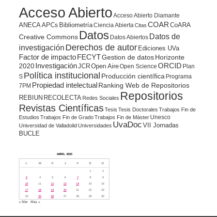
Acceso Abierto
Acceso Abierto Diamante
COAR
ANECA
APCs
Bibliometría
CoARA
Ciencia Abierta
Citas
Datos
Datos de
Creative Commons
Datos Abiertos
Derechos de autor
investigación
Ediciones UVa
Factor de impacto
FECYT
Gestion de datos
Horizonte
ORCID
2020
Investigación
JCR
Open Aire
Open Science
Plan
Política institucional
Producción científica
S
Programa
Propiedad intelectual
Ranking Web de Repositorios
7PM
Repositorios
REBIUN
RECOLECTA
Redes Sociales
Revistas Científicas
Tesis
Tesis Doctorales
Trabajos Fin de
Unesco
Estudios
Trabajos Fin de Grado
Trabajos Fin de Máster
UvaDoc
VII Jornadas
Universidad de Valladolid
Universidades
BUCLE
ABRIL 2023
L
M
X
J
V
S
D
1
2
3
4
5
6
7
8
9
10
11
12
13
14
15
16
17
18
19
20
21
22
23
24
25
26
27
28
29
30
« Mar
May »