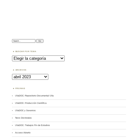
Search:
BUSCAR POR TEMA
Buscar
por
Tema
ARCHIVOS
Archivos
PÁGINAS
UVaDOC: Repositorio Documental UVa
UVaDOC: Producción Científica
UVaDOC y Sexenios
Tesis Doctorales
UVaDOC: Trabajos Fin de Estudios
Acceso Abierto