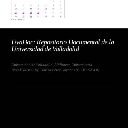
1
2
3
4
5
6
7
8
9
10
11
12
13
14
15
16
17
18
19
20
21
22
23
24
25
26
27
28
29
30
« Mar
May »
UvaDoc: Repositorio Documental de la
Universidad de Valladolid
Universidad de Valladolid. Biblioteca Universitaria
Blog UVaDOC by Clarisa Pérez Goyanes (
CC BY-SA 4.0
)