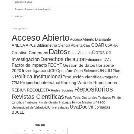
Consorcio BUCLE
Proyectos Europeos de Investigación
Noticias
ETIQUETAS
Acceso Abierto
Acceso Abierto Diamante
COAR
ANECA
APCs
Bibliometría
CoARA
Ciencia Abierta
Citas
Datos
Datos de
Creative Commons
Datos Abiertos
Derechos de autor
investigación
Ediciones UVa
Factor de impacto
FECYT
Gestion de datos
Horizonte
ORCID
2020
Investigación
JCR
Open Aire
Open Science
Plan
Política institucional
Producción científica
S
Programa
Propiedad intelectual
Ranking Web de Repositorios
7PM
Repositorios
REBIUN
RECOLECTA
Redes Sociales
Revistas Científicas
Tesis
Tesis Doctorales
Trabajos Fin de
Unesco
Estudios
Trabajos Fin de Grado
Trabajos Fin de Máster
UvaDoc
VII Jornadas
Universidad de Valladolid
Universidades
BUCLE
ABRIL 2023
L
M
X
J
V
S
D