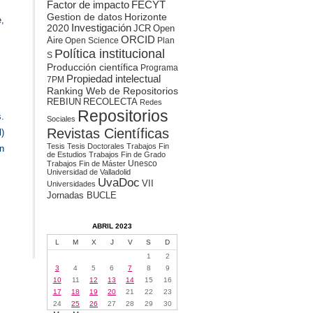
Factor de impacto
FECYT
Gestion de datos
Horizonte
,
2020
Investigación
JCR
Open
ORCID
Aire
Open Science
Plan
Política institucional
S
Producción científica
Programa
Propiedad intelectual
7PM
Ranking Web de Repositorios
REBIUN
RECOLECTA
Redes
Repositorios
s.
Sociales
Revistas Científicas
l)
Tesis
Tesis Doctorales
Trabajos Fin
ún
de Estudios
Trabajos Fin de Grado
Unesco
Trabajos Fin de Máster
Universidad de Valladolid
UvaDoc
VII
Universidades
Jornadas BUCLE
ABRIL 2023
L
M
X
J
V
S
D
1
2
3
4
5
6
7
8
9
10
11
12
13
14
15
16
17
18
19
20
21
22
23
24
25
26
27
28
29
30