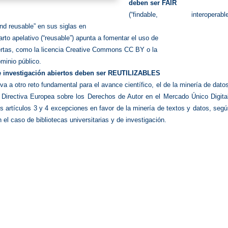
deben ser
FAIR
(“findable, interoperable
nd reusable” en sus siglas en
uarto apelativo (“reusable”) apunta a fomentar el uso de
iertas, como la licencia Creative Commons CC BY o la
ominio público.
 investigación abiertos deben ser
REUTILIZABLES
eva a otro reto fundamental para el avance científico,
el de la minería de dato
(
Directiva Europea sobre los Derechos de Autor en el Mercado
Único Digita
s artículos 3 y 4 excepciones en favor de la
minería de textos y datos, seg
n el caso de bibliotecas
universitarias y de investigación.