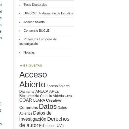
e
Tesis Doctorales
l
UVaDOC: Trabajos Fin de Estudios
s
Acceso Abierto
s
Consorcio BUCLE
s
n
Proyectos Europeos de
Investigación
Noticias
ETIQUETAS
Acceso
Abierto
Acceso Abierto
ANECA
APCs
Diamante
Bibliometría
Ciencia Abierta
Citas
COAR
Creative
CoARA
O
Datos
Commons
Datos
S
Datos de
Abiertos
Derechos
investigación
n
de autor
Ediciones UVa