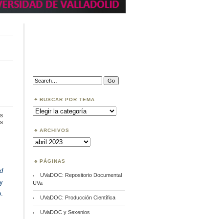
Search:
BUSCAR POR TEMA
Buscar
por
s
Tema
en
s
Datos
ARCHIVOS
Abiertos
Archivos
PÁGINAS
nd
UVaDOC: Repositorio Documental
 y
UVa
.
UVaDOC: Producción Científica
UVaDOC y Sexenios