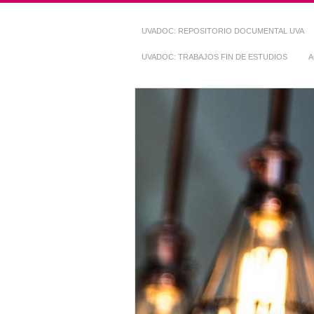
UVADOC: REPOSITORIO DOCUMENTAL UVA
UVADOC: TRABAJOS FIN DE ESTUDIOS
A
Repositorio Do
~ UVaDOC