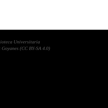
lioteca Universitaria
 Goyanes (
CC BY-SA 4.0
)