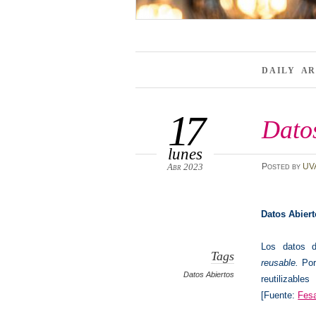
DAILY A
17
Dato
lunes
Abr 2023
Posted
by
UV
Datos Abiert
Los datos d
Tags
reusable.
Por
Datos Abiertos
reutilizable
[Fuente:
Fes