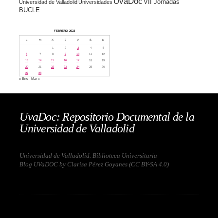
UvaDoc
VII Jornadas
Universidad de Valladolid
Universidades
BUCLE
FEBRERO 2023
L
M
X
J
V
S
D
1
2
3
4
5
6
7
8
9
10
11
12
13
14
15
16
17
18
19
20
21
22
23
24
25
26
27
28
« Ene
Mar »
UvaDoc: Repositorio Documental de la
Universidad de Valladolid
Universidad de Valladolid. Biblioteca Universitaria
Blog UVaDOC by Clarisa Pérez Goyanes (
CC BY-SA 4.0
)