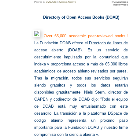
Posted
by
UVADOC
in
Acceso Abierto
≈
Comentarios
en
desactivados
Directo
of
Open
Access
Directory of Open Access Books (DOAB)
Books
(DOAB)
Over 65,000 academic peer-reviewed books!!
La Fundación DOAB ofrece el
Directorio de libros de
acceso abierto (DOAB
). Es un servicio de
descubrimiento impulsado por la comunidad que
indexa y proporciona acceso a más de 65.000 libros
académicos de acceso abierto revisados ​​por pares.
Tras la migración, todos sus servicios seguirán
siendo gratuitos y todos los datos estarán
disponibles gratuitamente. Niels Stern, director de
OAPEN y codirector de DOAB dijo: “Todo el equipo
de DOAB está muy entusiasmado con este
desarrollo. La transición a la plataforma DSpace de
código abierto representa un próximo paso
importante para la Fundación DOAB y nuestro firme
compromiso con la ciencia abierta «.