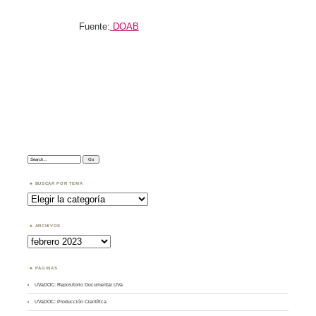
Fuente:
DOAB
Search:
BUSCAR POR TEMA
Buscar
por
Tema
ARCHIVOS
Archivos
PÁGINAS
UVaDOC: Repositorio Documental UVa
UVaDOC: Producción Científica