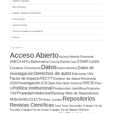
UVaDOC y Sexenios
Tesis Doctorales
UVaDOC: Trabajos Fin de Estudios
Acceso Abierto
Consorcio BUCLE
Proyectos Europeos de Investigación
Noticias
ETIQUETAS
Acceso Abierto
Acceso Abierto Diamante
COAR
ANECA
APCs
Bibliometría
CoARA
Ciencia Abierta
Citas
Datos
Datos de
Creative Commons
Datos Abiertos
Derechos de autor
investigación
Ediciones UVa
Factor de impacto
FECYT
Gestion de datos
Horizonte
ORCID
2020
Investigación
JCR
Open Aire
Open Science
Plan
Política institucional
Producción científica
S
Programa
Propiedad intelectual
Ranking Web de Repositorios
7PM
Repositorios
REBIUN
RECOLECTA
Redes Sociales
Revistas Científicas
Tesis
Tesis Doctorales
Trabajos Fin de
Unesco
Estudios
Trabajos Fin de Grado
Trabajos Fin de Máster