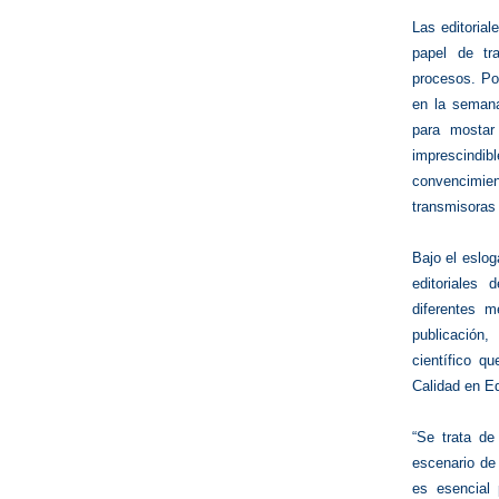
Las editorial
papel de tr
procesos. Po
en la semana
para mostar
imprescindib
convencimie
transmisoras
Bajo el eslog
editoriales 
diferentes 
publicación,
científico q
Calidad en 
“Se trata de
escenario de 
es esencial