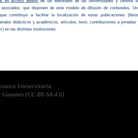
tal en acceso abierto
de las editoriales de las universidades y centros d
n asociados, que disponen de este modelo de difusión de contenidos. Un
 que contribuye a facilitar la localización de estas publicaciones (libros
eriales didácticos y académicos, artículos, tesis, contribuciones a jornadas
c) en las distintas instituciones.
lioteca Universitaria
 Goyanes (
CC BY-SA 4.0
)