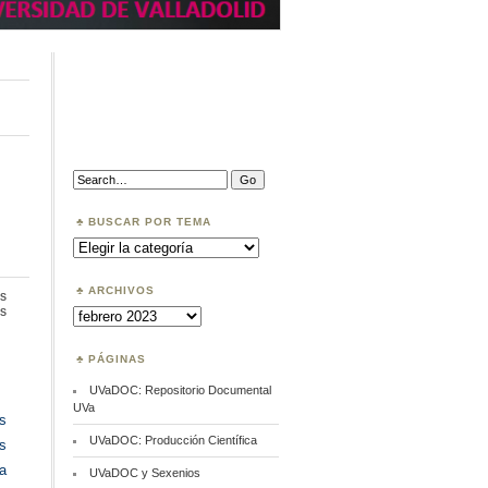
Search:
BUSCAR POR TEMA
Buscar
por
Tema
ARCHIVOS
s
en
s
Archivos
Ciencia
abierta:
edición
PÁGINAS
Universitaria
UVaDOC: Repositorio Documental
UVa
s
UVaDOC: Producción Científica
es
a
UVaDOC y Sexenios