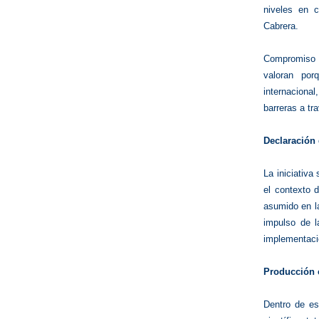
niveles en c
Cabrera.
Compromiso y
valoran por
internacional
barreras a tr
Declaración 
La iniciativ
el contexto d
asumido en 
impulso de l
implementaci
Producción c
Dentro de e