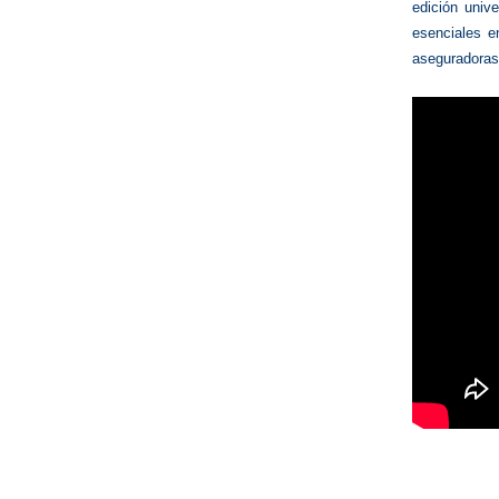
edición univ
esenciales e
aseguradoras