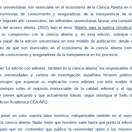
es universitarias son esenciales en el ecosistema de la Ciencia Abierta en 
ansmisoras de conocimiento y aseguradoras de la transparencia de lo
r segundo año consecutivo, las editoriales universitarias lanzan una campa
 del acceso abierto, (2022) bajo el lema “
Abierto para la justicia climática
 su compromiso con la ciencia abierta y, en esta edición, subrayar e
le papel de la edición universitaria en este modelo de publicación, desde 
nto de que son esenciales en el ecosistema de la ciencia abierta com
 de conocimiento y aseguradoras de la transparencia en los procesos.
an “La edición con editores, también en la ciencia abierta” los responsables 
de universidades y centros de investigación españoles hicieron público
mensajes que expresan su implicación como editores con este modelo d
 siempre sobre el requisito irrenunciable de la calidad editorial y el rig
ue vienen aplicando y que actualmente lideran, según atestigua el Sello d
Edición Académica CEA-APQ.
 poner en valor nuestra labor histórica, indispensable también en el nuev
la ciencia abierta. Nadie mejor que nosotros sabe hasta qué punto la edici
 para que los contenidos que publica la universidad opten a los máximo