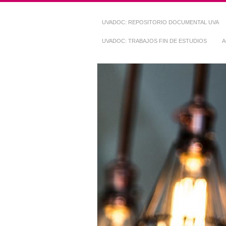
UVADOC: REPOSITORIO DOCUMENTAL UVA
UVADOC: TRABAJOS FIN DE ESTUDIOS
A
Repositorio Do
~ UVaDOC