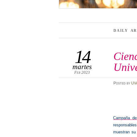
DAILY A
14
Cienc
Unive
martes
Feb 2023
Posted
by
UV
Campaña de l
responsables 
muestran su 