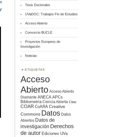
n
Tesis Doctorales
y
UVaDOC: Trabajos Fin de Estudios
Acceso Abierto
Consorcio BUCLE
Proyectos Europeos de
Investigación
Noticias
ETIQUETAS
Acceso
Abierto
Acceso Abierto
ANECA
APCs
Diamante
Bibliometría
Ciencia Abierta
Citas
COAR
Creative
CoARA
Datos
Commons
Datos
Datos de
Abiertos
Derechos
investigación
de autor
Ediciones UVa