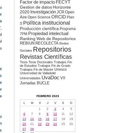
Factor de impacto
FECYT
Gestion de datos
Horizonte
su
2020
Investigación
JCR
Open
s
ORCID
Aire
Open Science
Plan
ña
Política institucional
S
”,
Producción científica
Programa
Propiedad intelectual
7PM
l
Ranking Web de Repositorios
el
REBIUN
RECOLECTA
Redes
Repositorios
o
Sociales
Revistas Científicas
Tesis
Tesis Doctorales
Trabajos Fin
de Estudios
Trabajos Fin de Grado
de
Unesco
Trabajos Fin de Máster
Universidad de Valladolid
s
UvaDoc
VII
Universidades
e
Jornadas BUCLE
or
e
FEBRERO 2023
L
M
X
J
V
S
D
1
2
3
4
5
6
7
8
9
10
11
12
o
13
14
15
16
17
18
19
ón
20
21
22
23
24
25
26
27
28
s