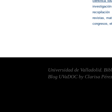
científica to
investigació
recopilación
revistas, mat
congresos, et
Universidad de Valladolid. Bib
Blog UVaDOC by Clarisa Pérez