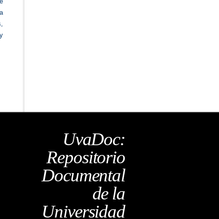
e
a
,
 y
UvaDoc:
Repositorio
Documental
de la
Universidad