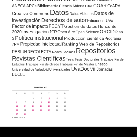
COAR
ANECA
APCs
Bibliometría
CoARA
Ciencia Abierta
Citas
Datos
Datos de
Creative Commons
Datos Abiertos
Derechos de autor
investigación
Ediciones UVa
Factor de impacto
FECYT
Gestion de datos
Horizonte
ORCID
2020
Investigación
JCR
Open Aire
Open Science
Plan
Política institucional
Producción científica
S
Programa
Propiedad intelectual
Ranking Web de Repositorios
7PM
Repositorios
REBIUN
RECOLECTA
Redes Sociales
Revistas Científicas
Tesis
Tesis Doctorales
Trabajos Fin de
Unesco
Estudios
Trabajos Fin de Grado
Trabajos Fin de Máster
UvaDoc
VII Jornadas
Universidad de Valladolid
Universidades
BUCLE
FEBRERO 2023
L
M
X
J
V
S
D
1
2
3
4
5
6
7
8
9
10
11
12
13
14
15
16
17
18
19
20
21
22
23
24
25
26
27
28
« Ene
Mar »