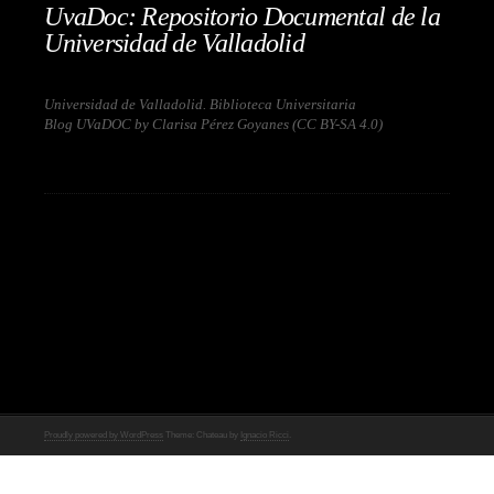
UvaDoc: Repositorio Documental de la
Universidad de Valladolid
Universidad de Valladolid. Biblioteca Universitaria
Blog UVaDOC by Clarisa Pérez Goyanes (
CC BY-SA 4.0
)
Proudly powered by WordPress
Theme: Chateau by
Ignacio Ricci
.