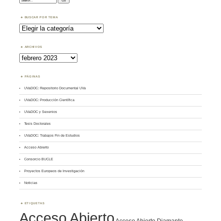
BUSCAR POR TEMA
Buscar
por
Tema
ARCHIVOS
Archivos
PÁGINAS
UVaDOC: Repositorio Documental UVa
UVaDOC: Producción Científica
UVaDOC y Sexenios
Tesis Doctorales
UVaDOC: Trabajos Fin de Estudios
Acceso Abierto
Consorcio BUCLE
Proyectos Europeos de Investigación
Noticias
ETIQUETAS
Acceso Abierto
Acceso Abierto Diamante