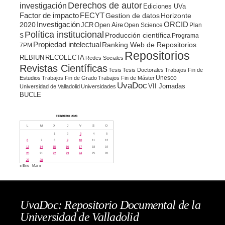
Derechos de autor
investigación
Ediciones UVa
Factor de impacto
FECYT
Gestion de datos
Horizonte
ORCID
2020
Investigación
JCR
Open Aire
Open Science
Plan
Política institucional
Producción científica
S
Programa
Propiedad intelectual
Ranking Web de Repositorios
7PM
Repositorios
REBIUN
RECOLECTA
Redes Sociales
Revistas Científicas
Tesis
Tesis Doctorales
Trabajos Fin de
Unesco
Estudios
Trabajos Fin de Grado
Trabajos Fin de Máster
UvaDoc
VII Jornadas
Universidad de Valladolid
Universidades
BUCLE
FEBRERO 2023
L
M
X
J
V
S
D
1
2
3
4
5
6
7
8
9
10
11
12
13
14
15
16
17
18
19
20
21
22
23
24
25
26
27
28
« Ene
Mar »
UvaDoc: Repositorio Documental de la
Universidad de Valladolid