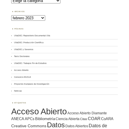
por
Tema
ARCHIVOS
Archivos
PÁGINAS
UVaDOC: Repositorio Documental UVa
UVaDOC: Producción Científica
UVaDOC y Sexenios
Tesis Doctorales
UVaDOC: Trabajos Fin de Estudios
Acceso Abierto
Consorcio BUCLE
Proyectos Europeos de Investigación
Noticias
ETIQUETAS
Acceso Abierto
Acceso Abierto Diamante
COAR
ANECA
APCs
Bibliometría
CoARA
Ciencia Abierta
Citas
Datos
Datos de
Creative Commons
Datos Abiertos