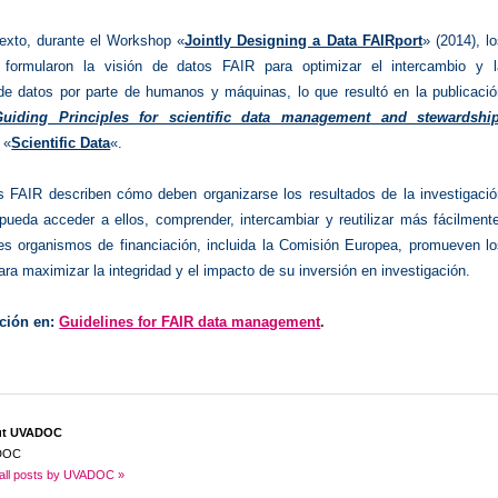
exto, durante el Workshop «
Jointly Designing a Data FAIRport
» (2014), l
s formularon la visión de datos FAIR para optimizar el intercambio y l
n de datos por parte de humanos y máquinas, lo que resultó en la publicaci
uiding Principles for scientific data management and stewardshi
 «
Scientific Data
«.
os FAIR describen cómo deben organizarse los resultados de la investigació
pueda acceder a ellos, comprender, intercambiar y reutilizar más fácilment
les organismos de financiación, incluida la Comisión Europea, promueven lo
ra maximizar la integridad y el impacto de su inversión en investigación.
ción en:
Guidelines for FAIR data management
.
ut UVADOC
DOC
all posts by UVADOC »