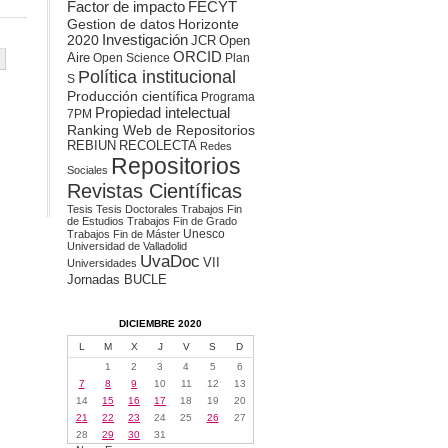
Factor de impacto
FECYT
Gestion de datos
Horizonte
2020
Investigación
JCR
Open
ORCID
Aire
Open Science
Plan
Política institucional
S
Producción científica
Programa
Propiedad intelectual
7PM
Ranking Web de Repositorios
REBIUN
RECOLECTA
Redes
Repositorios
Sociales
Revistas Científicas
Tesis
Tesis Doctorales
Trabajos Fin
de Estudios
Trabajos Fin de Grado
Unesco
Trabajos Fin de Máster
Universidad de Valladolid
UvaDoc
VII
Universidades
Jornadas BUCLE
DICIEMBRE 2020
L
M
X
J
V
S
D
1
2
3
4
5
6
7
8
9
10
11
12
13
14
15
16
17
18
19
20
21
22
23
24
25
26
27
28
29
30
31