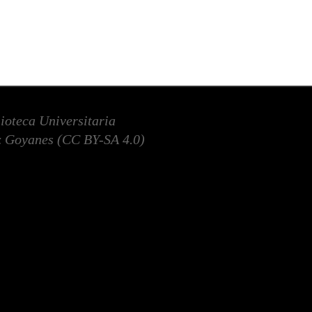
lioteca Universitaria
 Goyanes (
CC BY-SA 4.0
)