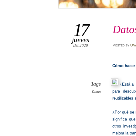
17
Dato
jueves
Dic 2020
Posted
by
UV
Cómo hacer 
Tags
¿Está al
para descub
Datos
reutilizables 
¿Por qué se n
significa qu
otros invest
mejora la tra