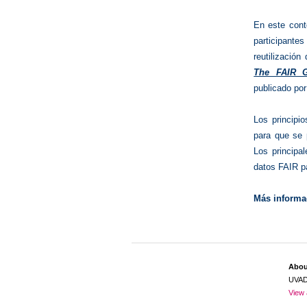
En este cont
participante
reutilizació
The FAIR G
publicado por
Los principi
para que se 
Los principa
datos FAIR pa
Más informa
Abo
UVA
View 