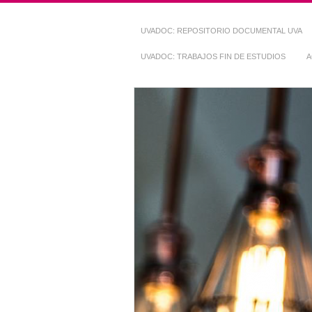
UVADOC: REPOSITORIO DOCUMENTAL UVA
UVADOC: TRABAJOS FIN DE ESTUDIOS
A
Repositorio Do
~ UVaDOC