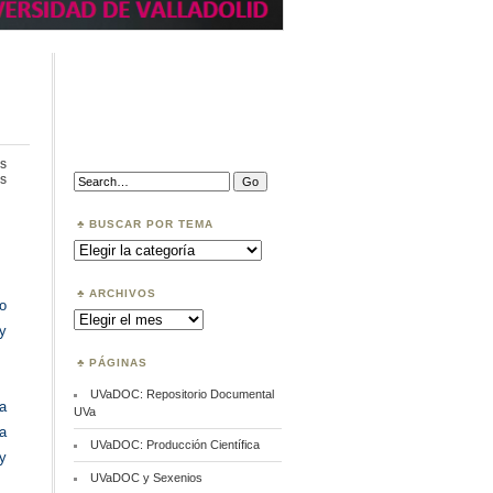
s
en
Search:
s
Datos
FAIR
BUSCAR POR TEMA
Buscar
por
Tema
ARCHIVOS
do
Archivos
y
PÁGINAS
UVaDOC: Repositorio Documental
ea
UVa
a
UVaDOC: Producción Científica
y
UVaDOC y Sexenios