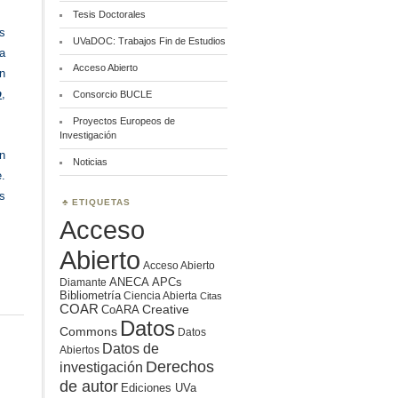
Tesis Doctorales
os
UVaDOC: Trabajos Fin de Estudios
a
Acceso Abierto
ón
p
,
Consorcio BUCLE
Proyectos Europeos de
Investigación
n
Noticias
e.
s
ETIQUETAS
Acceso
Abierto
Acceso Abierto
ANECA
APCs
Diamante
Bibliometría
Ciencia Abierta
Citas
COAR
Creative
CoARA
Datos
Commons
Datos
Datos de
Abiertos
Derechos
investigación
de autor
Ediciones UVa