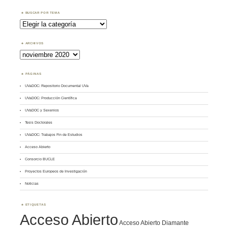
BUSCAR POR TEMA
Buscar
por
Tema
ARCHIVOS
Archivos
PÁGINAS
UVaDOC: Repositorio Documental UVa
UVaDOC: Producción Científica
UVaDOC y Sexenios
Tesis Doctorales
UVaDOC: Trabajos Fin de Estudios
Acceso Abierto
Consorcio BUCLE
Proyectos Europeos de Investigación
Noticias
ETIQUETAS
Acceso Abierto
Acceso Abierto Diamante