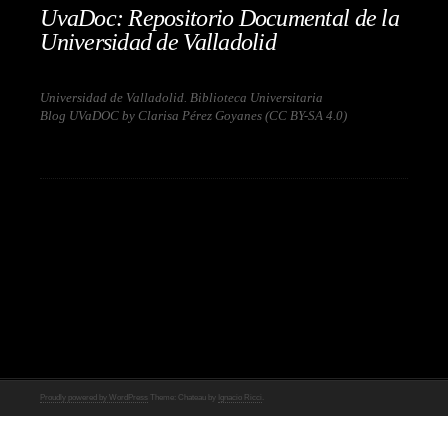
UvaDoc: Repositorio Documental de la
Universidad de Valladolid
Universidad de Valladolid. Biblioteca Universitaria
Blog UVaDOC by Clarisa Pérez Goyanes (
CC BY-SA 4.0
)
Proudly powered by WordPress
Theme: Chateau by
Ignacio Ricci
.