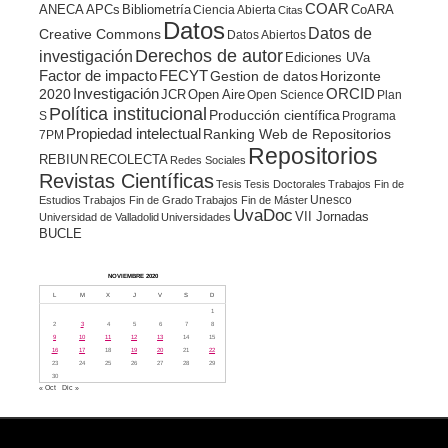
COAR
ANECA
APCs
Bibliometría
CoARA
Ciencia Abierta
Citas
Datos
Datos de
Creative Commons
Datos Abiertos
Derechos de autor
investigación
Ediciones UVa
Factor de impacto
FECYT
Gestion de datos
Horizonte
ORCID
2020
Investigación
JCR
Open Aire
Open Science
Plan
Política institucional
Producción científica
S
Programa
Propiedad intelectual
Ranking Web de Repositorios
7PM
Repositorios
REBIUN
RECOLECTA
Redes Sociales
Revistas Científicas
Tesis
Tesis Doctorales
Trabajos Fin de
Unesco
Estudios
Trabajos Fin de Grado
Trabajos Fin de Máster
UvaDoc
VII Jornadas
Universidad de Valladolid
Universidades
BUCLE
NOVIEMBRE 2020
L
M
X
J
V
S
D
1
2
3
4
5
6
7
8
9
10
11
12
13
14
15
16
17
18
19
20
21
22
23
24
25
26
27
28
29
30
« Oct
Dic »