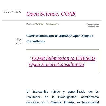
16
lunes
Nov 2020
Open Science. COAR
Posted
by
UVADOC
in
Acceso Abierto
≈
Comentarios
en
desactivados
Open
Science.
COAR
COAR Submission to UNESCO Open Science
Tags
Consultation
Plan S
COAR Submission to UNESCO
Open Science Consultation
El intercambio rápido y generalizado de los
resultados de la investigación, comúnmente
conocido como
Ciencia Abierta
, es fundamental