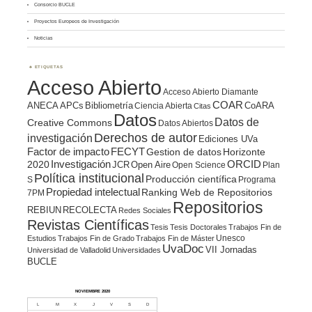
Consorcio BUCLE
Proyectos Europeos de Investigación
Noticias
ETIQUETAS
Acceso Abierto
Acceso Abierto Diamante
COAR
ANECA
APCs
Bibliometría
CoARA
Ciencia Abierta
Citas
Datos
Datos de
Creative Commons
Datos Abiertos
Derechos de autor
investigación
Ediciones UVa
Factor de impacto
FECYT
Gestion de datos
Horizonte
ORCID
2020
Investigación
JCR
Open Aire
Open Science
Plan
Política institucional
Producción científica
S
Programa
Propiedad intelectual
Ranking Web de Repositorios
7PM
Repositorios
REBIUN
RECOLECTA
Redes Sociales
Revistas Científicas
Tesis
Tesis Doctorales
Trabajos Fin de
Unesco
Estudios
Trabajos Fin de Grado
Trabajos Fin de Máster
UvaDoc
VII Jornadas
Universidad de Valladolid
Universidades
BUCLE
NOVIEMBRE 2020
L
M
X
J
V
S
D