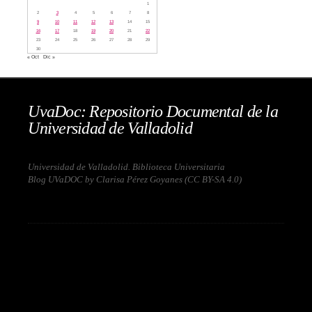
1
2
3
4
5
6
7
8
9
10
11
12
13
14
15
16
17
18
19
20
21
22
23
24
25
26
27
28
29
30
« Oct
Dic »
UvaDoc: Repositorio Documental de la
Universidad de Valladolid
Universidad de Valladolid. Biblioteca Universitaria
Blog UVaDOC by Clarisa Pérez Goyanes (
CC BY-SA 4.0
)