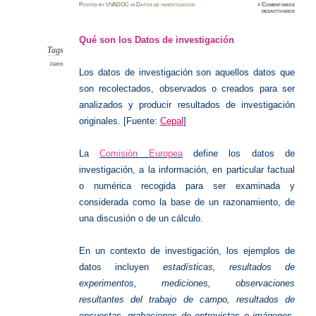
Posted
by
UVADOC
in
Datos de investigación
≈
Comentarios
en
desactivados
Datos
de
investig
y
Qué son los Datos de investigación
tipolog
Tags
Datos
Los datos de investigación son aquellos datos que
son recolectados, observados o creados para ser
analizados y producir resultados de investigación
originales. [Fuente:
Cepal
]
La
Comisión Europea
define los datos de
investigación, a la información, en particular factual
o numérica recogida para ser examinada y
considerada como la base de un razonamiento, de
una discusión o de un cálculo.
En un contexto de investigación, los ejemplos de
datos incluyen
estadísticas, resultados de
experimentos, mediciones, observaciones
resultantes del trabajo de campo, resultados de
encuestas, grabaciones de entrevistas e imágenes
.