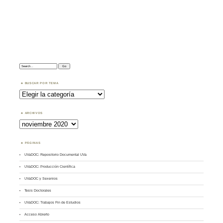
Search:
BUSCAR POR TEMA
Buscar
por
Tema
ARCHIVOS
Archivos
PÁGINAS
UVaDOC: Repositorio Documental UVa
UVaDOC: Producción Científica
UVaDOC y Sexenios
Tesis Doctorales
UVaDOC: Trabajos Fin de Estudios
Acceso Abierto