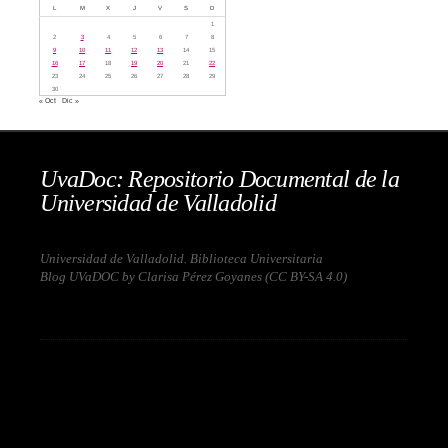
L
M
X
J
V
S
D
1
2
3
4
5
6
7
8
9
10
11
12
13
14
15
16
17
18
19
20
21
22
23
24
25
26
27
28
29
30
« Oct
Dic »
UvaDoc: Repositorio Documental de la
Universidad de Valladolid
Universidad de Valladolid. Biblioteca Universitaria
Blog UVaDOC by Clarisa Pérez Goyanes (
CC BY-SA 4.0
)