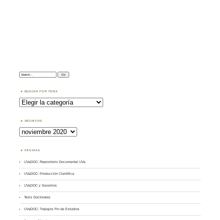
Search:
BUSCAR POR TEMA
Buscar
por
Tema
ARCHIVOS
Archivos
PÁGINAS
UVaDOC: Repositorio Documental UVa
UVaDOC: Producción Científica
UVaDOC y Sexenios
Tesis Doctorales
UVaDOC: Trabajos Fin de Estudios