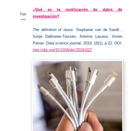
de
Datos
¿Qué es la reutilización de datos de
Tags
investigación?
Datos
The definition of reuse
. Stephanie van de Sandt ,
Sünje Dallmeier-Tiessen, Artemis Lavasa, Vivien
Petras. Data science journal, 2019,
18(1), p.22. DOI:
http://doi.org/10.5334/dsj-2019-022