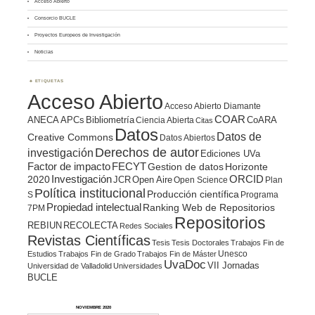
Acceso Abierto
Consorcio BUCLE
Proyectos Europeos de Investigación
Noticias
ETIQUETAS
Acceso Abierto
Acceso Abierto Diamante
COAR
ANECA
APCs
Bibliometría
CoARA
Ciencia Abierta
Citas
Datos
Datos de
Creative Commons
Datos Abiertos
Derechos de autor
investigación
Ediciones UVa
Factor de impacto
FECYT
Gestion de datos
Horizonte
ORCID
2020
Investigación
JCR
Open Aire
Open Science
Plan
Política institucional
Producción científica
S
Programa
Propiedad intelectual
Ranking Web de Repositorios
7PM
Repositorios
REBIUN
RECOLECTA
Redes Sociales
Revistas Científicas
Tesis
Tesis Doctorales
Trabajos Fin de
Unesco
Estudios
Trabajos Fin de Grado
Trabajos Fin de Máster
UvaDoc
VII Jornadas
Universidad de Valladolid
Universidades
BUCLE
NOVIEMBRE 2020