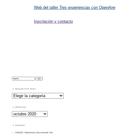
Web del taller
Tres experiencias con OpenAire
Inscripción y contacto
Search:
BUSCAR POR TEMA
Buscar
por
Tema
ARCHIVOS
Archivos
PÁGINAS
UVaDOC: Repositorio Documental UVa