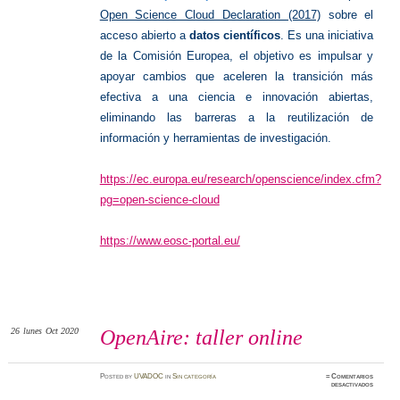
Open Science Cloud Declaration (2017)
sobre el
acceso abierto a
datos científicos
. Es una iniciativa
de la Comisión Europea, el objetivo es impulsar y
apoyar cambios que aceleren la transición más
efectiva a una ciencia e innovación abiertas,
eliminando las barreras a la reutilización de
información y herramientas de investigación.
https://ec.europa.eu/research/openscience/index.cfm?
pg=open-science-cloud
https://www.eosc-portal.eu/
26
lunes
Oct 2020
OpenAire: taller online
Posted
by
UVADOC
in
Sin categoría
≈
Comentarios
en
desactivados
OpenAir
taller