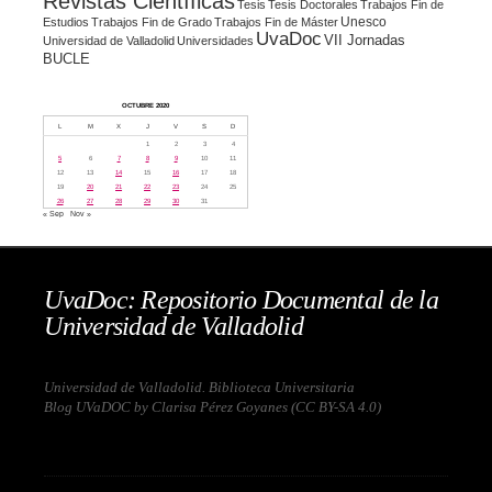
Revistas Científicas
Tesis
Tesis Doctorales
Trabajos Fin de
Unesco
Estudios
Trabajos Fin de Grado
Trabajos Fin de Máster
UvaDoc
VII Jornadas
Universidad de Valladolid
Universidades
BUCLE
OCTUBRE 2020
L
M
X
J
V
S
D
1
2
3
4
5
6
7
8
9
10
11
12
13
14
15
16
17
18
19
20
21
22
23
24
25
26
27
28
29
30
31
« Sep
Nov »
UvaDoc: Repositorio Documental de la
Universidad de Valladolid
Universidad de Valladolid. Biblioteca Universitaria
Blog UVaDOC by Clarisa Pérez Goyanes (
CC BY-SA 4.0
)