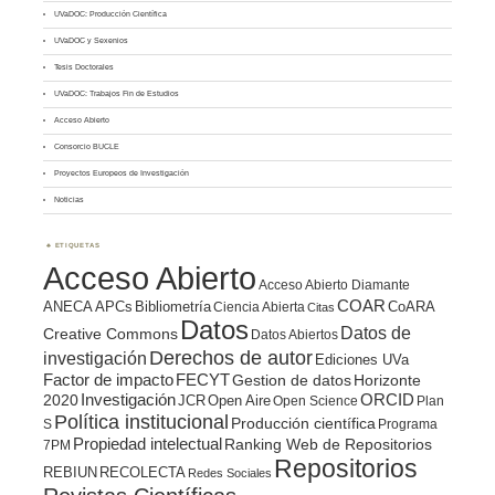
UVaDOC: Producción Científica
UVaDOC y Sexenios
Tesis Doctorales
UVaDOC: Trabajos Fin de Estudios
Acceso Abierto
Consorcio BUCLE
Proyectos Europeos de Investigación
Noticias
ETIQUETAS
Acceso Abierto
Acceso Abierto Diamante
COAR
ANECA
APCs
Bibliometría
CoARA
Ciencia Abierta
Citas
Datos
Datos de
Creative Commons
Datos Abiertos
Derechos de autor
investigación
Ediciones UVa
Factor de impacto
FECYT
Gestion de datos
Horizonte
ORCID
2020
Investigación
JCR
Open Aire
Open Science
Plan
Política institucional
Producción científica
S
Programa
Propiedad intelectual
Ranking Web de Repositorios
7PM
Repositorios
REBIUN
RECOLECTA
Redes Sociales