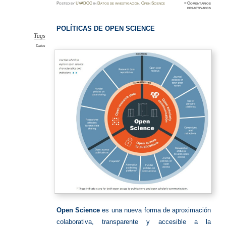
Posted
by
UVADOC
in
Datos de investigación
,
Open Science
≈
Comentarios
en
desactivados
POLÍTI
DE
OPEN
SCIENC
POLÍTICAS DE OPEN SCIENCE
Tags
Datos
Open Science
es una nueva forma de aproximación
colaborativa, transparente y accesible a la