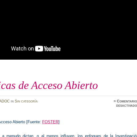
icas de Acceso Abierto
ADOC
in
Sin categoría
≈
Comentario
desactivado
 Acceso Abierto [Fuente:
FOSTER
]
s a menudo dictan, o al menos influyen, los enfoques de la Investigació