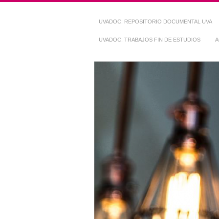
UVADOC: REPOSITORIO DOCUMENTAL UVA
UVADOC: TRABAJOS FIN DE ESTUDIOS
A
Repositorio Do
~ UVaDOC