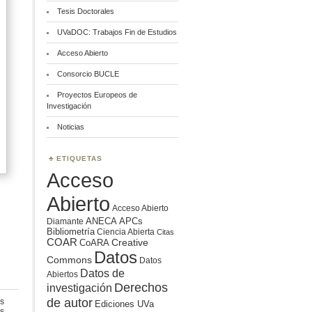
Tesis Doctorales
UVaDOC: Trabajos Fin de Estudios
Acceso Abierto
Consorcio BUCLE
Proyectos Europeos de
Investigación
Noticias
ETIQUETAS
Acceso
Abierto
Acceso Abierto
ANECA
APCs
Diamante
Bibliometría
Ciencia Abierta
Citas
COAR
Creative
CoARA
Datos
Commons
Datos
Datos de
Abiertos
Derechos
investigación
de autor
s
Ediciones UVa
en
s