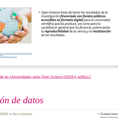
e las Universidades anter Open Science-jt2019-jt–a26b1c1
ón de datos
ADOC
in
Sin categoría
≈
Comentario
desactivado