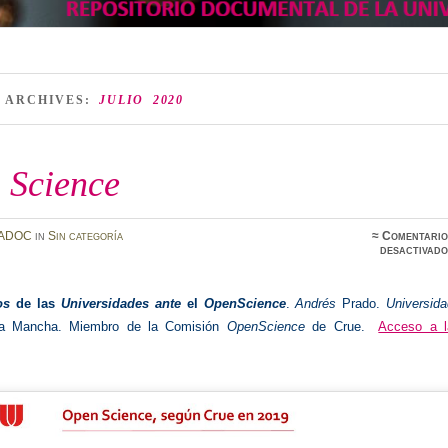
 ARCHIVES:
JULIO 2020
 Science
ADOC
in
Sin categoría
≈
Comentario
desactivado
os
de las
Universidades ante
el
OpenScience
.
Andrés
Prado.
Universida
-La Mancha. Miembro de la Comisión
OpenScience
de Crue.
Acceso a l