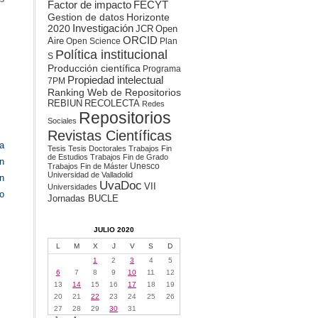
Factor de impacto
FECYT
Gestión
Gestion de datos
Horizonte
de
2020
Investigación
datos
JCR
Open
ORCID
Aire
Open Science
Plan
Política institucional
S
Producción científica
Programa
Propiedad intelectual
7PM
Ranking Web de Repositorios
REBIUN
RECOLECTA
Redes
Repositorios
Sociales
Revistas Científicas
la
Tesis
Tesis Doctorales
Trabajos Fin
de Estudios
Trabajos Fin de Grado
on
Unesco
Trabajos Fin de Máster
Universidad de Valladolid
en
UvaDoc
VII
Universidades
o
Jornadas BUCLE
JULIO 2020
L
M
X
J
V
S
D
1
2
3
4
5
6
7
8
9
10
11
12
13
14
15
16
17
18
19
20
21
22
23
24
25
26
27
28
29
30
31