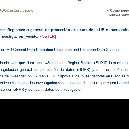
ADOC
in
Sin categoría
≈
Comentario
desactivado
nar:
Reglamento general de protección de datos de la UE e intercambi
investigación
[Fuente:
FOSTER
]
ar: EU General Data Protection Regulation and Research Data Sharing
inario web que dura unos 45 minutos, Regina Becker (ELIXIR Luxemburgo
Legislación general de protección de datos (GDPR) y su implicación par
os de investigación.
Si bien ELIXIR apoya a los investigadores en Ciencias 
 video es útil para los investigadores de cualquier disciplina que estén tratan
arse con GPPR y compartir datos de investigación.