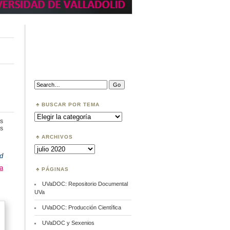
Search:
BUSCAR POR TEMA
Buscar
por
s
Tema
en
s
Open
ARCHIVOS
Science
Archivos
d
a
PÁGINAS
UVaDOC: Repositorio Documental
UVa
UVaDOC: Producción Científica
UVaDOC y Sexenios