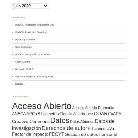
Archivos
PÁGINAS
UVaDOC: Repositorio Documental UVa
UVaDOC: Producción Científica
UVaDOC y Sexenios
Tesis Doctorales
UVaDOC: Trabajos Fin de Estudios
Acceso Abierto
Consorcio BUCLE
Proyectos Europeos de Investigación
Noticias
ETIQUETAS
Acceso Abierto
Acceso Abierto Diamante
COAR
ANECA
APCs
Bibliometría
CoARA
Ciencia Abierta
Citas
Datos
Datos de
Creative Commons
Datos Abiertos
Derechos de autor
investigación
Ediciones UVa
Factor de impacto
FECYT
Gestion de datos
Horizonte