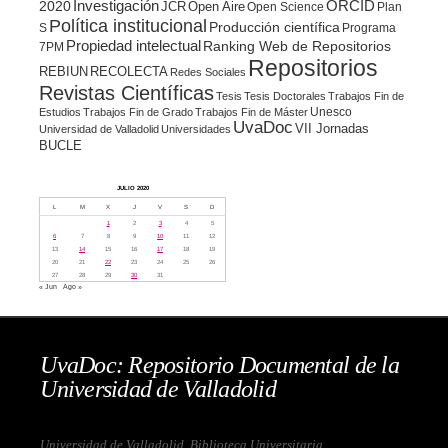
ORCID
2020
Investigación
JCR
Open Aire
Open Science
Plan
Política institucional
Producción científica
S
Programa
Propiedad intelectual
Ranking Web de Repositorios
7PM
Repositorios
REBIUN
RECOLECTA
Redes Sociales
Revistas Científicas
Tesis
Tesis Doctorales
Trabajos Fin de
Unesco
Estudios
Trabajos Fin de Grado
Trabajos Fin de Máster
UvaDoc
VII Jornadas
Universidad de Valladolid
Universidades
BUCLE
JULIO 2020
L
M
X
J
V
S
D
1
2
3
4
5
6
7
8
9
10
11
12
13
14
15
16
17
18
19
20
21
22
23
24
25
26
27
28
29
30
31
« Jun
Ago »
UvaDoc: Repositorio Documental de la
Universidad de Valladolid
Universidad de Valladolid. Biblioteca Universitaria