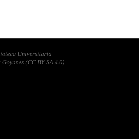
lioteca Universitaria
 Goyanes (
CC BY-SA 4.0
)