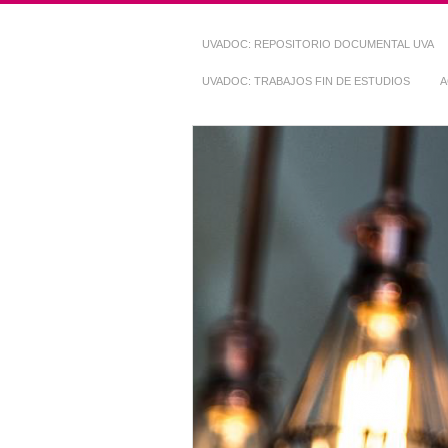
UVADOC: REPOSITORIO DOCUMENTAL UVA
UVADOC: TRABAJOS FIN DE ESTUDIOS
A
Repositorio Do
~ UVaDOC