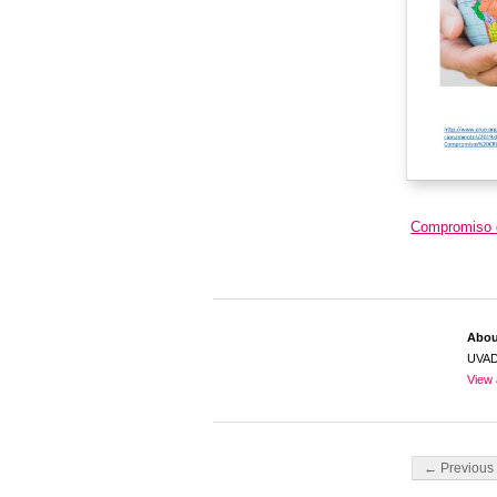
Compromiso d
Abo
UVA
View 
Post navigati
← Previous 