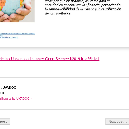
e las Universidades anter Open Science-jt2019-jt–a26b1c1
ut UVADOC
DOC
all posts by UVADOC »
on
post
Next post →