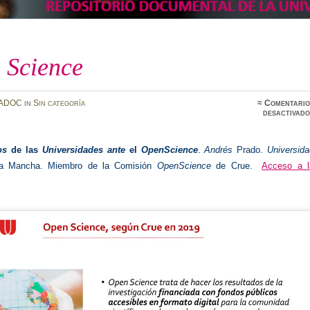
 Science
ADOC
in
Sin categoría
≈
Comentario
desactivado
os
de las
Universidades ante
el
OpenScience
.
Andrés
Prado.
Universida
-La Mancha. Miembro de la Comisión
OpenScience
de Crue.
Acceso a l