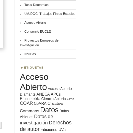
Tesis Doctorales
UVaDOC: Trabajos Fin de Estudios
Acceso Abierto
Consorcio BUCLE
Proyectos Europeos de
Investigación
Noticias
ETIQUETAS
Acceso
Abierto
Acceso Abierto
ANECA
APCs
Diamante
Bibliometría
Ciencia Abierta
Citas
COAR
Creative
CoARA
Datos
Commons
Datos
Datos de
Abiertos
Derechos
investigación
de autor
Ediciones UVa