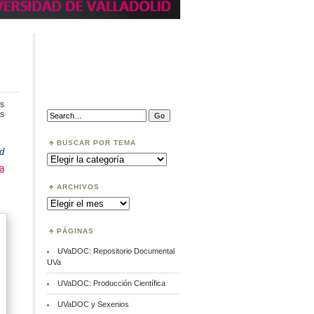
s
en
Search:
s
Open
Science
BUSCAR POR TEMA
d
Buscar
por
a
Tema
ARCHIVOS
Archivos
PÁGINAS
UVaDOC: Repositorio Documental
UVa
UVaDOC: Producción Científica
UVaDOC y Sexenios