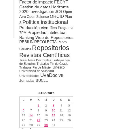
Factor de impacto
FECYT
Gestion de datos
Horizonte
2020
Investigación
JCR
Open
ORCID
Aire
Open Science
Plan
Política institucional
S
Producción científica
Programa
Propiedad intelectual
7PM
Ranking Web de Repositorios
REBIUN
RECOLECTA
Redes
Repositorios
Sociales
Revistas Científicas
Tesis
Tesis Doctorales
Trabajos Fin
de Estudios
Trabajos Fin de Grado
Unesco
Trabajos Fin de Máster
Universidad de Valladolid
UvaDoc
VII
Universidades
Jornadas BUCLE
JULIO 2020
L
M
X
J
V
S
D
1
2
3
4
5
6
7
8
9
10
11
12
13
14
15
16
17
18
19
20
21
22
23
24
25
26
27
28
29
30
31