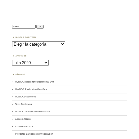
Search:
BUSCAR POR TEMA
Buscar
por
Tema
ARCHIVOS
Archivos
PÁGINAS
UVaDOC: Repositorio Documental UVa
UVaDOC: Producción Científica
UVaDOC y Sexenios
Tesis Doctorales
UVaDOC: Trabajos Fin de Estudios
Acceso Abierto
Consorcio BUCLE
Proyectos Europeos de Investigación