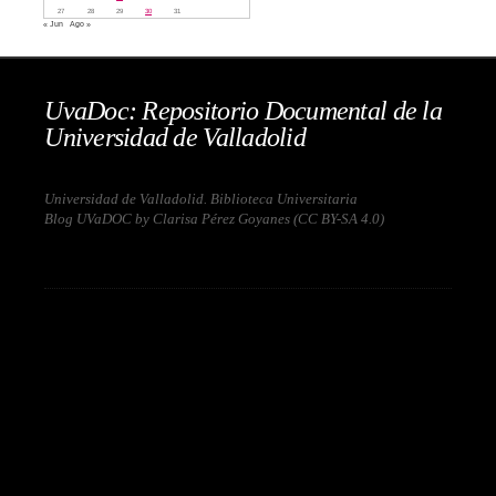
27
28
29
30
31
« Jun
Ago »
UvaDoc: Repositorio Documental de la
Universidad de Valladolid
Universidad de Valladolid. Biblioteca Universitaria
Blog UVaDOC by Clarisa Pérez Goyanes (
CC BY-SA 4.0
)