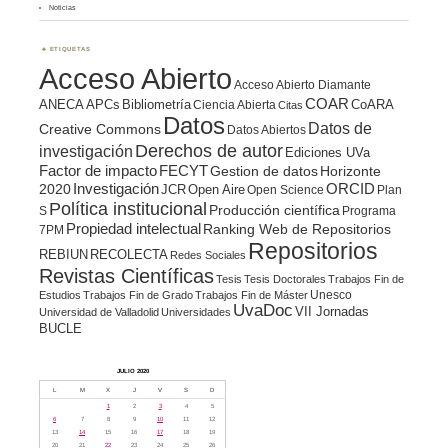
Noticias
ETIQUETAS
Acceso Abierto
Acceso Abierto Diamante
COAR
ANECA
APCs
Bibliometría
CoARA
Ciencia Abierta
Citas
Datos
Datos de
Creative Commons
Datos Abiertos
Derechos de autor
investigación
Ediciones UVa
Factor de impacto
FECYT
Gestion de datos
Horizonte
ORCID
2020
Investigación
JCR
Open Aire
Open Science
Plan
Política institucional
Producción científica
S
Programa
Propiedad intelectual
Ranking Web de Repositorios
7PM
Repositorios
REBIUN
RECOLECTA
Redes Sociales
Revistas Científicas
Tesis
Tesis Doctorales
Trabajos Fin de
Unesco
Estudios
Trabajos Fin de Grado
Trabajos Fin de Máster
UvaDoc
VII Jornadas
Universidad de Valladolid
Universidades
BUCLE
JULIO 2020
L
M
X
J
V
S
D
1
2
3
4
5
6
7
8
9
10
11
12
13
14
15
16
17
18
19
20
21
22
23
24
25
26