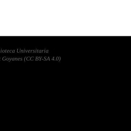
lioteca Universitaria
 Goyanes (
CC BY-SA 4.0
)