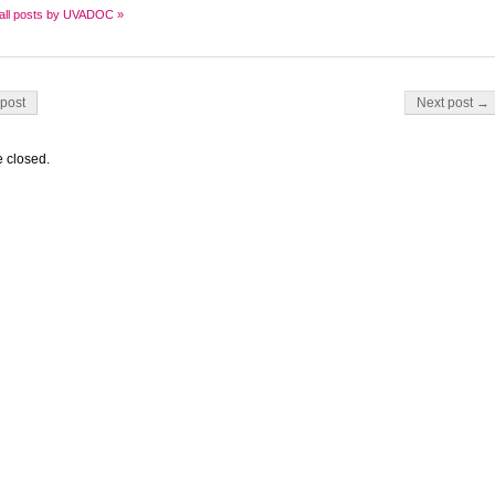
all posts by UVADOC »
on
post
Next post →
 closed.