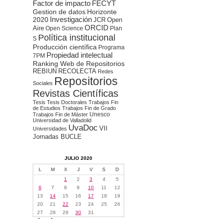
Factor de impacto
FECYT
Gestion de datos
Horizonte
2020
Investigación
JCR
Open
ORCID
Aire
Open Science
Plan
Política institucional
S
Producción científica
Programa
Propiedad intelectual
7PM
Ranking Web de Repositorios
REBIUN
RECOLECTA
Redes
Repositorios
Sociales
Revistas Científicas
Tesis
Tesis Doctorales
Trabajos Fin
de Estudios
Trabajos Fin de Grado
Unesco
Trabajos Fin de Máster
Universidad de Valladolid
UvaDoc
VII
Universidades
Jornadas BUCLE
JULIO 2020
L
M
X
J
V
S
D
1
2
3
4
5
6
7
8
9
10
11
12
13
14
15
16
17
18
19
20
21
22
23
24
25
26
27
28
29
30
31