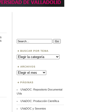
s
en
Search:
s
Acceso
Abierto
BUSCAR POR TEMA
Buscar
por
Tema
ARCHIVOS
Archivos
PÁGINAS
UVaDOC: Repositorio Documental
UVa
UVaDOC: Producción Científica
UVaDOC y Sexenios