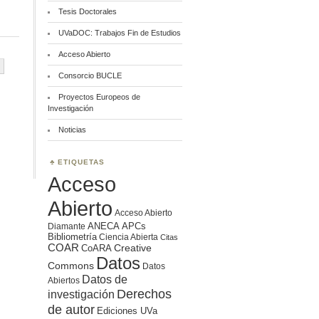
Tesis Doctorales
UVaDOC: Trabajos Fin de Estudios
Acceso Abierto
Consorcio BUCLE
Proyectos Europeos de
Investigación
Noticias
ETIQUETAS
Acceso
Abierto
Acceso Abierto
ANECA
APCs
Diamante
Bibliometría
Ciencia Abierta
Citas
COAR
Creative
CoARA
Datos
Commons
Datos
Datos de
Abiertos
Derechos
investigación
de autor
Ediciones UVa