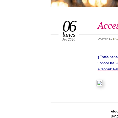
06
Acce
lunes
Jul 2020
Posted
by
UV
¿Estás pens
Conoce las v
Alteridad: R
Abo
UVA