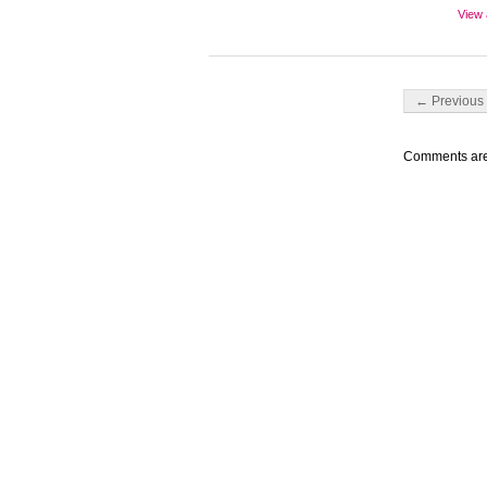
View 
Post navigati
← Previous 
Comments are