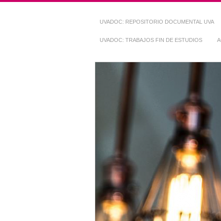
UVADOC: REPOSITORIO DOCUMENTAL UVA
UVADOC: TRABAJOS FIN DE ESTUDIOS
A
Repositorio Do
~ UVaDOC