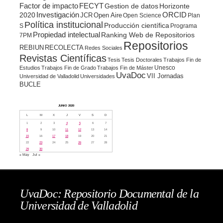
Factor de impacto
FECYT
Gestion de datos
Horizonte
ORCID
2020
Investigación
JCR
Open Aire
Open Science
Plan
Política institucional
Producción científica
S
Programa
Propiedad intelectual
Ranking Web de Repositorios
7PM
Repositorios
REBIUN
RECOLECTA
Redes Sociales
Revistas Científicas
Tesis
Tesis Doctorales
Trabajos Fin de
Unesco
Estudios
Trabajos Fin de Grado
Trabajos Fin de Máster
UvaDoc
VII Jornadas
Universidad de Valladolid
Universidades
BUCLE
JUNIO 2020
L
M
X
J
V
S
D
1
2
3
4
5
6
7
8
9
10
11
12
13
14
15
16
17
18
19
20
21
22
23
24
25
26
27
28
29
30
« May
Jul »
UvaDoc: Repositorio Documental de la
Universidad de Valladolid