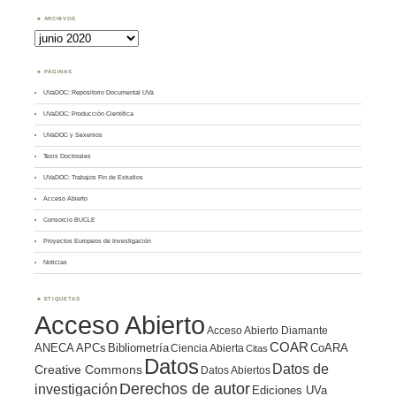
ARCHIVOS
Archivos
PÁGINAS
UVaDOC: Repositorio Documental UVa
UVaDOC: Producción Científica
UVaDOC y Sexenios
Tesis Doctorales
UVaDOC: Trabajos Fin de Estudios
Acceso Abierto
Consorcio BUCLE
Proyectos Europeos de Investigación
Noticias
ETIQUETAS
Acceso Abierto
Acceso Abierto Diamante
COAR
ANECA
APCs
Bibliometría
CoARA
Ciencia Abierta
Citas
Datos
Datos de
Creative Commons
Datos Abiertos
Derechos de autor
investigación
Ediciones UVa