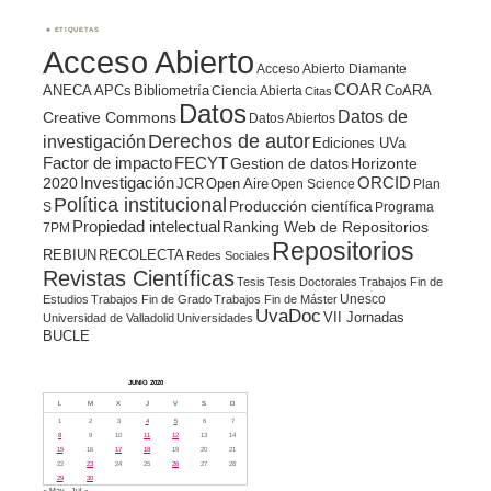
ETIQUETAS
Acceso Abierto
Acceso Abierto Diamante
COAR
ANECA
APCs
Bibliometría
CoARA
Ciencia Abierta
Citas
Datos
Datos de
Creative Commons
Datos Abiertos
Derechos de autor
investigación
Ediciones UVa
Factor de impacto
FECYT
Gestion de datos
Horizonte
ORCID
2020
Investigación
JCR
Open Aire
Open Science
Plan
Política institucional
Producción científica
S
Programa
Propiedad intelectual
Ranking Web de Repositorios
7PM
Repositorios
REBIUN
RECOLECTA
Redes Sociales
Revistas Científicas
Tesis
Tesis Doctorales
Trabajos Fin de
Unesco
Estudios
Trabajos Fin de Grado
Trabajos Fin de Máster
UvaDoc
VII Jornadas
Universidad de Valladolid
Universidades
BUCLE
JUNIO 2020
L
M
X
J
V
S
D
1
2
3
4
5
6
7
8
9
10
11
12
13
14
15
16
17
18
19
20
21
22
23
24
25
26
27
28
29
30
« May
Jul »