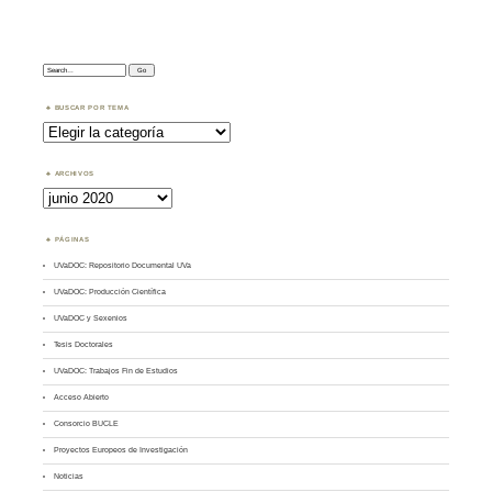
Search:
BUSCAR POR TEMA
Buscar
por
Tema
ARCHIVOS
Archivos
PÁGINAS
UVaDOC: Repositorio Documental UVa
UVaDOC: Producción Científica
UVaDOC y Sexenios
Tesis Doctorales
UVaDOC: Trabajos Fin de Estudios
Acceso Abierto
Consorcio BUCLE
Proyectos Europeos de Investigación
Noticias