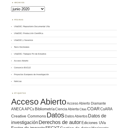
ARCHIVOS
Archivos
PÁGINAS
UVaDOC: Repositorio Documental UVa
UVaDOC: Producción Científica
UVaDOC y Sexenios
Tesis Doctorales
UVaDOC: Trabajos Fin de Estudios
Acceso Abierto
Consorcio BUCLE
Proyectos Europeos de Investigación
Noticias
ETIQUETAS
Acceso Abierto
Acceso Abierto Diamante
COAR
ANECA
APCs
Bibliometría
CoARA
Ciencia Abierta
Citas
Datos
Datos de
Creative Commons
Datos Abiertos
Derechos de autor
investigación
Ediciones UVa
Factor de impacto