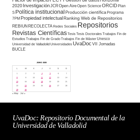
FECYT
Gestion de datos
Horizonte
ORCID
2020
Investigación
JCR
Open Aire
Open Science
Plan
Política institucional
Producción científica
S
Programa
Propiedad intelectual
Ranking Web de Repositorios
7PM
Repositorios
REBIUN
RECOLECTA
Redes Sociales
Revistas Científicas
Tesis
Tesis Doctorales
Trabajos Fin de
Unesco
Estudios
Trabajos Fin de Grado
Trabajos Fin de Máster
UvaDoc
VII Jornadas
Universidad de Valladolid
Universidades
BUCLE
JUNIO 2020
L
M
X
J
V
S
D
1
2
3
4
5
6
7
8
9
10
11
12
13
14
15
16
17
18
19
20
21
22
23
24
25
26
27
28
29
30
« May
Jul »
UvaDoc: Repositorio Documental de la
Universidad de Valladolid