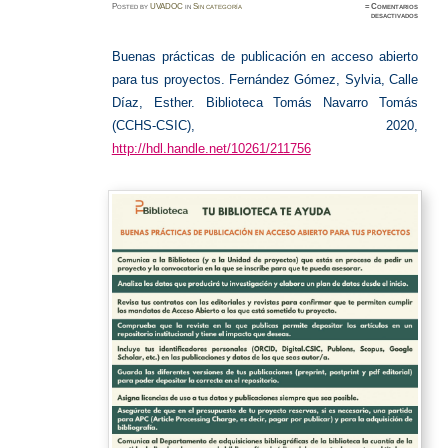
Posted
by
UVADOC
in
Sin categoría
≈
Comentarios
en
desactivados
Buenas
práctica
Acceso
abierto
Buenas prácticas de publicación en acceso abierto
para tus proyectos.
Fernández Gómez, Sylvia, Calle
Díaz, Esther. Biblioteca Tomás Navarro Tomás
(CCHS-CSIC), 2020,
http://hdl.handle.net/10261/211756