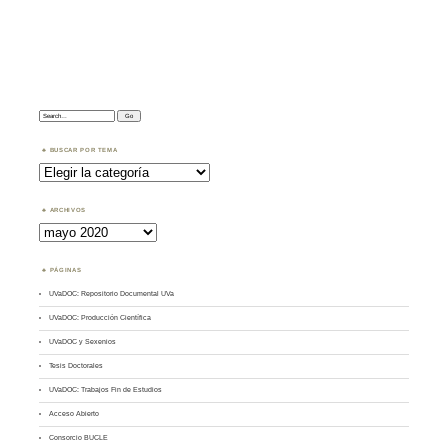
Search:
BUSCAR POR TEMA
Buscar
por
Tema
ARCHIVOS
Archivos
PÁGINAS
UVaDOC: Repositorio Documental UVa
UVaDOC: Producción Científica
UVaDOC y Sexenios
Tesis Doctorales
UVaDOC: Trabajos Fin de Estudios
Acceso Abierto
Consorcio BUCLE