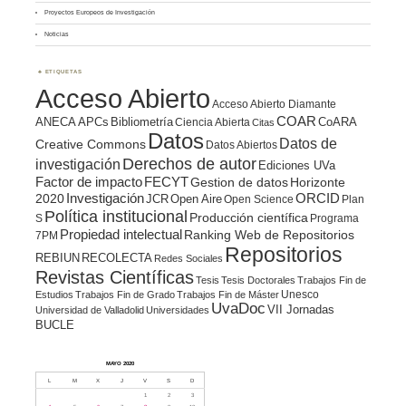
Proyectos Europeos de Investigación
Noticias
ETIQUETAS
Acceso Abierto
Acceso Abierto Diamante
COAR
ANECA
APCs
Bibliometría
CoARA
Ciencia Abierta
Citas
Datos
Datos de
Creative Commons
Datos Abiertos
Derechos de autor
investigación
Ediciones UVa
Factor de impacto
FECYT
Gestion de datos
Horizonte
ORCID
2020
Investigación
JCR
Open Aire
Open Science
Plan
Política institucional
Producción científica
S
Programa
Propiedad intelectual
Ranking Web de Repositorios
7PM
Repositorios
REBIUN
RECOLECTA
Redes Sociales
Revistas Científicas
Tesis
Tesis Doctorales
Trabajos Fin de
Unesco
Estudios
Trabajos Fin de Grado
Trabajos Fin de Máster
UvaDoc
VII Jornadas
Universidad de Valladolid
Universidades
BUCLE
MAYO 2020
L
M
X
J
V
S
D
1
2
3