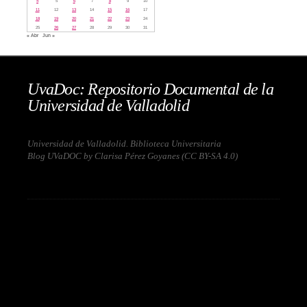
4
5
6
7
8
9
10
11
12
13
14
15
16
17
18
19
20
21
22
23
24
25
26
27
28
29
30
31
« Abr
Jun »
UvaDoc: Repositorio Documental de la
Universidad de Valladolid
Universidad de Valladolid. Biblioteca Universitaria
Blog UVaDOC by Clarisa Pérez Goyanes (
CC BY-SA 4.0
)